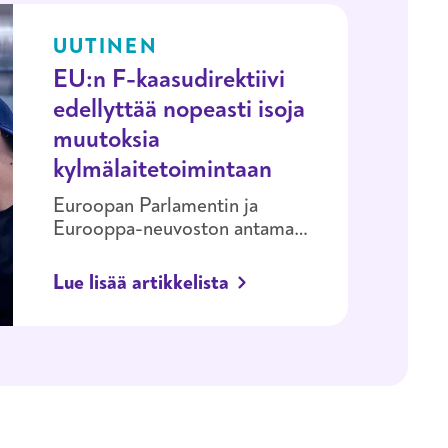
UUTINEN
EU:n F-kaasudirektiivi
edellyttää nopeasti isoja
muutoksia
kylmälaitetoimintaan
Euroopan Parlamentin ja
Eurooppa-neuvoston antama
uusi asetus EU 2024/573 F-
kaasuista ja niiden käytöstä
Lue lisää artikkelista
muun muassa kylmälaitteissa
astui voimaan 11.3.2024.