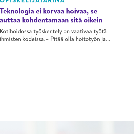
OPISKELIJATARINA
ajo
Teknologia ei korvaa hoivaa, se
palo
auttaa kohdentamaan sitä oikein
oma
ikä
Kotihoidossa työskentely on vaativaa työtä
ihmisten kodeissa.– Pitää olla hoitotyön ja
arjen moniottelija. Työ on hoitotyötä, mutta
välillä pitää osata käyttää asiakkaiden
laitteita ja digitaalisia palveluja, kuvaa
Helsingin kaupungin kotihoidossa vastaavana
sairaanhoitajana työskentelevä Kirsi Ylinen.