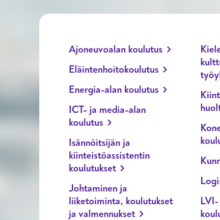
Ajoneuvoalan koulutus
Kiele
kultt
Eläintenhoitokoulutus
työy
Energia-alan koulutus
Kiin
huol
ICT- ja media-alan
koulutus
Kone
koul
Isännöitsijän ja
kiinteistöassistentin
Kunn
koulutukset
Logi
Johtaminen ja
liiketoiminta, koulutukset
LVI-
ja valmennukset
koul