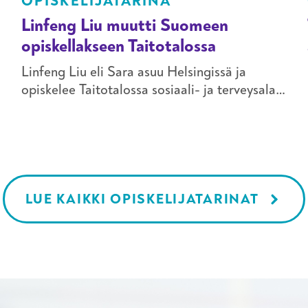
OPISKELIJATARINA
Linfeng Liu muutti Suomeen
opiskellakseen Taitotalossa
Linfeng Liu eli Sara asuu Helsingissä ja
opiskelee Taitotalossa sosiaali- ja terveysalan
perustutkintoa lähihoitajaksi johtavassa
koulutuksessa. Saran ryhmässä on
kansainvälisiä opiskelijoita.
LUE KAIKKI OPISKELIJATARINAT