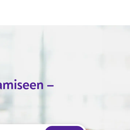
Hyppää pääsisältöön
amiseen –