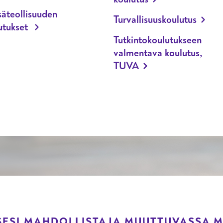
äteollisuuden
Turvallisuuskoulutus
utukset
Tutkintokoulutukseen
valmentava koulutus,
TUVA
ESI MAHDOLLISTAJA MUUTTUVASSA 