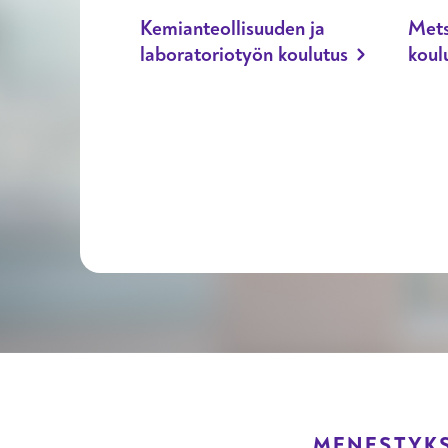
Kemianteollisuuden ja
Mets
laboratoriotyön koulutus
koul
MENESTYKS