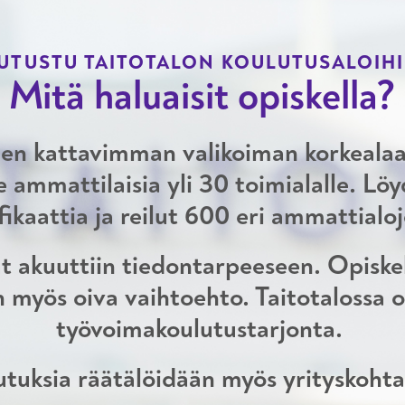
UTUSTU TAITOTALON KOULUTUSALOIH
Mitä haluaisit opiskella?
en kattavimman valikoiman korkealaa
ammattilaisia yli 30 toimialalle. Löy
ifikaattia ja reilut 600 eri ammattial
t akuuttiin tiedontarpeeseen. Opiskell
 myös oiva vaihtoehto. Taitotalossa
työvoimakoulutustarjonta.
tuksia räätälöidään myös yrityskohta