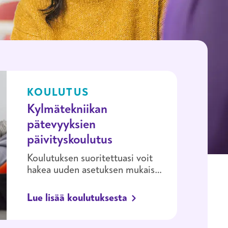
KOULUTUS
Kylmätekniikan
pätevyyksien
päivityskoulutus
Koulutuksen suoritettuasi voit
hakea uuden asetuksen mukaisia
pätevyyksiä. Koulutuksen aikana
perehdyt uusiin asetuksiin ja f-
Lue lisää koulutuksesta
kaasuja korvaaviin
kylmäaineisiin.