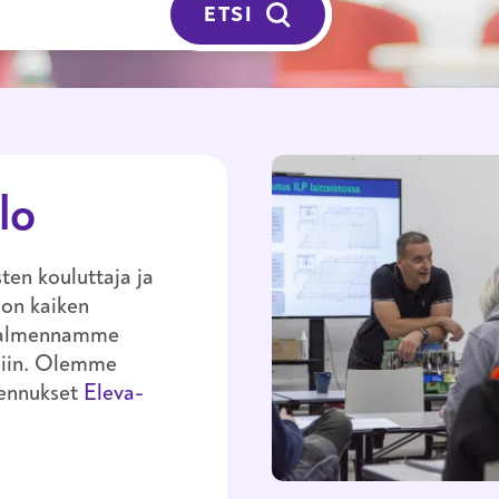
ETSI
lo
ten kouluttaja ja
oon kaiken
valmennamme
isiin. Olemme
mennukset
Eleva-