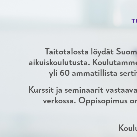
T
Taitotalosta löydät Suom
aikuiskoulutusta. Koulutamme 
yli 60 ammatillista sert
Kurssit ja seminaarit vastaava
verkossa. Oppisopimus on
Koulu