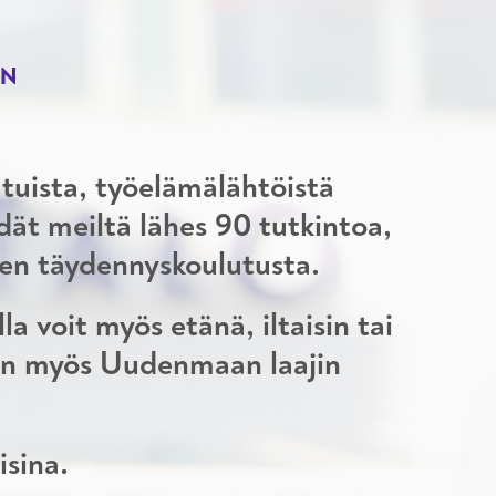
IN
tuista, työelämälähtöistä
dät meiltä lähes 90 tutkintoa,
ojen täydennyskoulutusta.
a voit myös etänä, iltaisin tai
 on myös Uudenmaan laajin
isina.