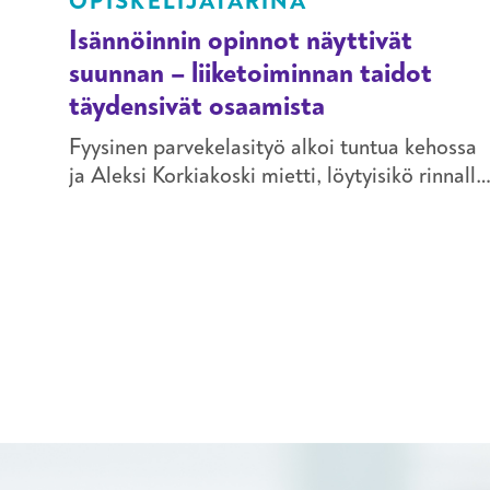
OPISKELIJATARINA
Isännöinnin opinnot näyttivät
suunnan – liiketoiminnan taidot
täydensivät osaamista
Fyysinen parvekelasityö alkoi tuntua kehossa
ja Aleksi Korkiakoski mietti, löytyisikö rinnalle
tai tilalle kevyempi ala. Sitä kautta hän päätyi
isännöinnin pariin ja aloitti työt hallinnollisena
isännöitsijänä Kiinteistötahkolassa.
Kiinteistötahkola on isännöinnin ja
kiinteistökirjanpidon sekä asuntojen ja
toimitilojen vuokra- ja kiinteistövälitykseen
keskittynyt perheyritys.