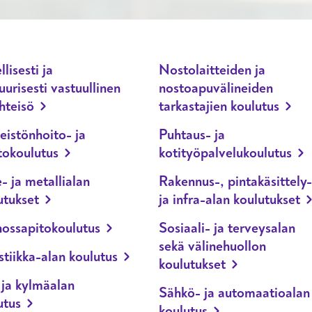
llisesti ja
Nostolaitteiden ja
uurisesti vastuullinen
nostoapuvälineiden
hteisö
tarkastajien koulutus
teistönhoito- ja
Puhtaus- ja
tokoulutus
kotityöpalvelukoulutus
- ja metallialan
Rakennus-, pintakäsittely-
utukset
ja infra-alan koulutukset
ossapitokoulutus
Sosiaali- ja terveysalan
sekä välinehuollon
stiikka-alan koulutus
koulutukset
 ja kylmäalan
Sähkö- ja automaatioalan
utus
koulutus