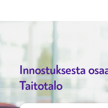
Taitotalo
Innostuksesta osa
Taitotalo
Hae tulevia koulutuksia