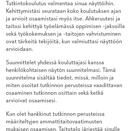
Tutkintokoulutus valmentaa sinua näyttöihin.
Kehittymistäsi seurataan koko koulutuksen ajan
ja arvioit osaamistasi myös itse. Ahkeruutesi ja
taitosi kehittyä työelämässä oppimisen -jaksoilla
sekä työkokemuksen ja -taitojen vahvistuminen
ovat tärkeitä tekijöitä, kun valmiuttasi näyttöön
arvioidaan.
Suunnittelet yhdessä kouluttajasi kanssa
henkilökohtaisen näytön suunnitelmasi. Tämä
suunnitelma sisältää tiedot, missä, milloin ja
miten osoitat tutkinnon perusteissa vaadittavan
osaaminen tutkinnon osittain sekä ketkä
arvioivat osaamisesi.
Kun olet hankkinut tutkinnon perusteissa
määriteltyjen ammattitaitovaatimusten
mukaisen osaamisen, Taitotalo järjestää sinulle