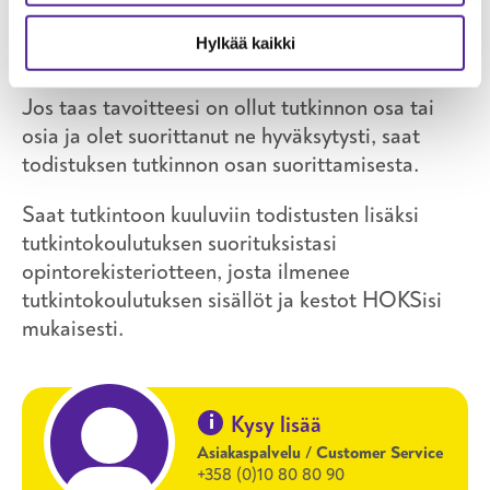
Kun olet suorittanut tutkinnon muodostumisen
sääntöjen mukaisesti koko tutkinnon
Hylkää kaikki
hyväksytysti, saat tutkintotodistuksen.
Jos taas tavoitteesi on ollut tutkinnon osa tai
osia ja olet suorittanut ne hyväksytysti, saat
todistuksen tutkinnon osan suorittamisesta.
Saat tutkintoon kuuluviin todistusten lisäksi
tutkintokoulutuksen suorituksistasi
opintorekisteriotteen, josta ilmenee
tutkintokoulutuksen sisällöt ja kestot HOKSisi
mukaisesti.
i
Kysy lisää
Asiakaspalvelu / Customer Service
+358 (0)10 80 80 90