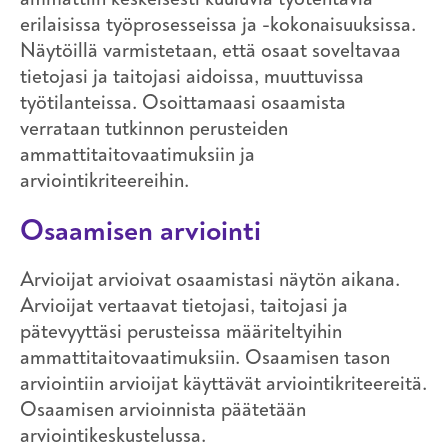
erilaisissa työprosesseissa ja -kokonaisuuksissa.
Näytöillä varmistetaan, että osaat soveltavaa
tietojasi ja taitojasi aidoissa, muuttuvissa
työtilanteissa. Osoittamaasi osaamista
verrataan tutkinnon perusteiden
ammattitaitovaatimuksiin ja
arviointikriteereihin.
Osaamisen arviointi
Arvioijat arvioivat osaamistasi näytön aikana.
Arvioijat vertaavat tietojasi, taitojasi ja
pätevyyttäsi perusteissa määriteltyihin
ammattitaitovaatimuksiin. Osaamisen tason
arviointiin arvioijat käyttävät arviointikriteereitä.
Osaamisen arvioinnista päätetään
arviointikeskustelussa.