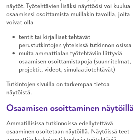
näytöt. Työtehtävien lisäksi näyttöösi voi kuulua
osaamisesi osoittamista muillakin tavoilla, joita
voivat olla
tentit tai kirjalliset tehtävät
perustutkintojen yhteisissä tutkinnon osissa
muita ammattialan työtehtäviin liittyviä
osaamisen osoittamistapoja (suunnitelmat,
projektit, videot, simulaatiotehtävät)
Tutkintojen sivuilla on tarkempaa tietoa
näytöistä.
Osaamisen osoittaminen näytöillä
Ammatillisissa tutkinnoissa edellytettävä
osaaminen osoitetaan näytöillä. Näytöissä teet
ammattiin keskeisesti kuuluvia työtehtäviä