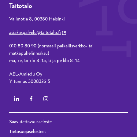
Taitotalo
Valimotie 8, 00380 Helsinki
asiakaspalvelu@taitotalo.fi
010 80 80 90 (normaali paikallisverkko- tai
matkapuhelinmaksu)
ma, ke, to klo 8–15, ti ja pe klo 8–14
AEL-Amiedu Oy
Y-tunnus 3008326-5
Saavutettavuusseloste
Privacy menu - 2023 renewal
Tietosuojaselosteet