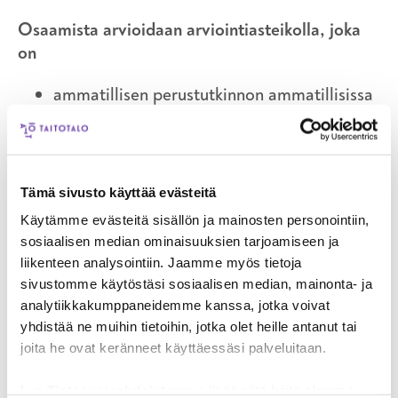
Osaamista arvioidaan arviointiasteikolla, joka
on
ammatillisen perustutkinnon ammatillisissa
tutkinnon osissa 1–5
ammatillisen perustutkinnon yhteisten
tutkinnon osien osa-alueissa 1–5 ja
yhteisissä tutkinnon osissa
Tämä sivusto käyttää evästeitä
hyväksytty/hylätty
Käytämme evästeitä sisällön ja mainosten personointiin,
mukautetussa arvioinnissa numeerisen
sosiaalisen median ominaisuuksien tarjoamiseen ja
arvioinnin lisäksi sanallinen kuvaus
liikenteen analysointiin. Jaamme myös tietoja
osaamisesta
sivustomme käytöstäsi sosiaalisen median, mainonta- ja
ammattitutkinnon ja
analytiikkakumppaneidemme kanssa, jotka voivat
erikoisammattitutkinnon tutkinnon osissa
yhdistää ne muihin tietoihin, jotka olet heille antanut tai
hyväksytty/hylätty
joita he ovat keränneet käyttäessäsi palveluitaan.
tutkintoon valmentavissa koulutuksissa
Lue
Tietosuojaehdoistamme
hyväksytty/hylätty tai sanallinen kuvaus
lisää siitä keitä olemme,