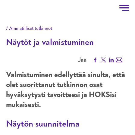
Taitotalo
Hyppää pääsisältöön
Ammatilliset tutkinnot
Näytöt ja valmistuminen
Facebook
X
LinkedIn
Email
Jaa
Valmistuminen edellyttää sinulta, että
olet suorittanut tutkinnon osat
hyväksytysti tavoitteesi ja HOKSisi
mukaisesti.
Näytön suunnitelma