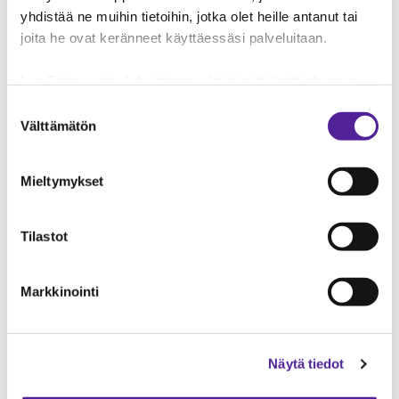
yhdistää ne muihin tietoihin, jotka olet heille antanut tai
joita he ovat keränneet käyttäessäsi palveluitaan.
Kirjoita tekstiviestissä tullut koodi sille
varattuun ruutuun
Lue
Tietosuojaehdoistamme
lisää siitä keitä olemme,
Klikkaa seuraava
miten voit ottaa meihin yhteyttä ja miten käsittelemme
Suostumuksen
henkilökohtaisia tietojasi.
Googlen Business Data
Välttämätön
valinta
Responsibility Site
-sivuston mukaisesti varmistamme
tietojen läpinäkyvyyden ja hallinnan.
Mieltymykset
Tilastot
Markkinointi
Näytä tiedot