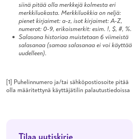
siinä pitää olla merkkejä kolmesta eri
merkkiluokasta. Merkkiluokkia on neljä:
pienet kirjaimet: a-z, isot kirjaimet: A-Z,
numerot: 0-9, erikoismerkit: esim. !, $, #, %.
Salasana historiaa muistetaan 6 viimeistä
salasanaa (samaa salasanaa ei voi käyttää
uudelleen).
[1] Puhelinnumero ja/tai sähköpostiosoite pitää
olla määritettynä käyttäjätilin palautustiedoissa
Tilaa uutiskirje