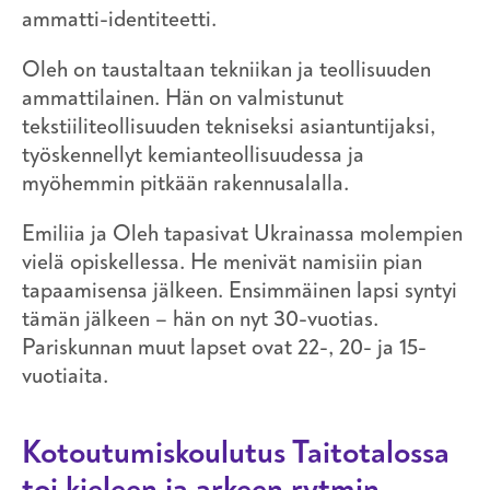
ammatti-identiteetti.
Oleh on taustaltaan tekniikan ja teollisuuden
ammattilainen. Hän on valmistunut
tekstiiliteollisuuden tekniseksi asiantuntijaksi,
työskennellyt kemianteollisuudessa ja
myöhemmin pitkään rakennusalalla.
Emiliia ja Oleh tapasivat Ukrainassa molempien
vielä opiskellessa. He menivät namisiin pian
tapaamisensa jälkeen. Ensimmäinen lapsi syntyi
tämän jälkeen – hän on nyt 30-vuotias.
Pariskunnan muut lapset ovat 22-, 20- ja 15-
vuotiaita.
Kotoutumiskoulutus Taitotalossa
toi kieleen ja arkeen rytmin