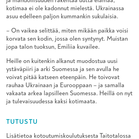
ja mahdollisuuden rakentaa uutta elämää,
kotimaa ei ole kadonnut mielestä. Ukrainassa
asuu edelleen paljon kummankin sukulaisia.
– On vaikea selittää, miten mikään paikka voisi
korvata sen kodin, jossa olen syntynyt. Muistan
jopa talon tuoksun, Emiliia kuvailee.
Heille on kuitenkin alkanut muodostua uusi
ystäväpiiri ja arki Suomessa ja sen avulla he
voivat pitää katseen eteenpäin. He toivovat
rauhaa Ukrainaan ja Eurooppaan – ja samalla
vakaata arkea lapsilleen Suomessa. Heillä on nyt
ja tulevaisuudessa kaksi kotimaata.
TUTUSTU
Lisätietoa kotoutumiskoulutuksesta Taitotalossa