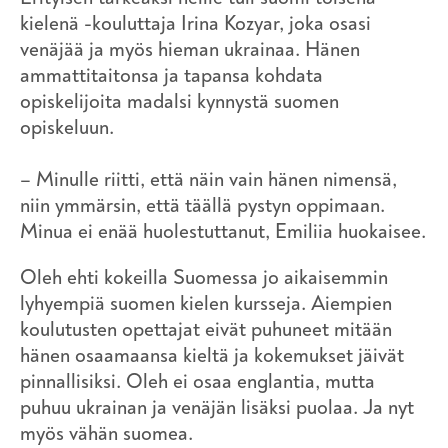
kielenä -kouluttaja Irina Kozyar, joka osasi
venäjää ja myös hieman ukrainaa. Hänen
ammattitaitonsa ja tapansa kohdata
opiskelijoita madalsi kynnystä suomen
opiskeluun.
– Minulle riitti, että näin vain hänen nimensä,
niin ymmärsin, että täällä pystyn oppimaan.
Minua ei enää huolestuttanut, Emiliia huokaisee.
Oleh ehti kokeilla Suomessa jo aikaisemmin
lyhyempiä suomen kielen kursseja. Aiempien
koulutusten opettajat eivät puhuneet mitään
hänen osaamaansa kieltä ja kokemukset jäivät
pinnallisiksi. Oleh ei osaa englantia, mutta
puhuu ukrainan ja venäjän lisäksi puolaa. Ja nyt
myös vähän suomea.