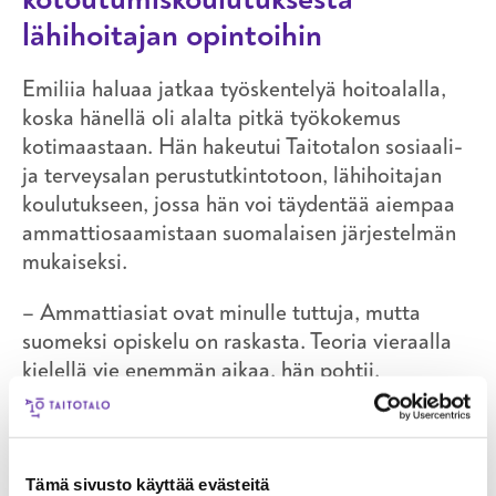
lähihoitajan opintoihin
Emiliia haluaa jatkaa työskentelyä hoitoalalla,
koska hänellä oli alalta pitkä työkokemus
kotimaastaan. Hän hakeutui Taitotalon sosiaali-
ja terveysalan perustutkintotoon, lähihoitajan
koulutukseen, jossa hän voi täydentää aiempaa
ammattiosaamistaan suomalaisen järjestelmän
mukaiseksi.
– Ammattiasiat ovat minulle tuttuja, mutta
suomeksi opiskelu on raskasta. Teoria vieraalla
kielellä vie enemmän aikaa, hän pohtii.
Emiliia on tällä hetkellä työharjoittelussa
päiväkodissa. Siellä hän on osoittanut olevansa
omatoiminen työntekijä, joka näkee tekemisen
Tämä sivusto käyttää evästeitä