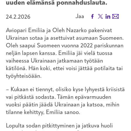
uuden elämänsä ponnahduslauta.
Facebook
X
LinkedIn
Email
Jaa
24.2.2026
Aviopari Emiliia ja Oleh Nazarko pakenivat
Ukrainan sotaa ja asettuivat asumaan Suomeen.
Oleh saapui Suomeen vuonna 2022 pariskunnan
neljän lapsen kanssa. Emiliia jäi vielä tuossa
vaiheessa Ukrainaan jatkamaan työtään
kätilönä. Hän koki, ettei voisi jättää potilaita tai
työyhteisöään.
– Kukaan ei tiennyt, olisiko kyse lyhyestä kriisistä
vai pitkästä sodasta. Tämän epävarmuuden
vuoksi päätin jäädä Ukrainaan ja katsoa, mihin
tilanne kehittyy, Emiliia sanoo.
Lopulta sodan pitkittyminen ja jatkuva huoli