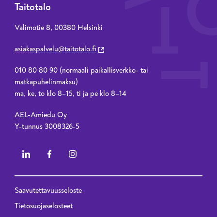
Taitotalo
Valimotie 8, 00380 Helsinki
asiakaspalvelu@taitotalo.fi
010 80 80 90 (normaali paikallisverkko- tai
matkapuhelinmaksu)
ma, ke, to klo 8–15, ti ja pe klo 8–14
AEL-Amiedu Oy
Y-tunnus 3008326-5
Saavutettavuusseloste
Privacy menu - 2023 renewal
Tietosuojaselosteet