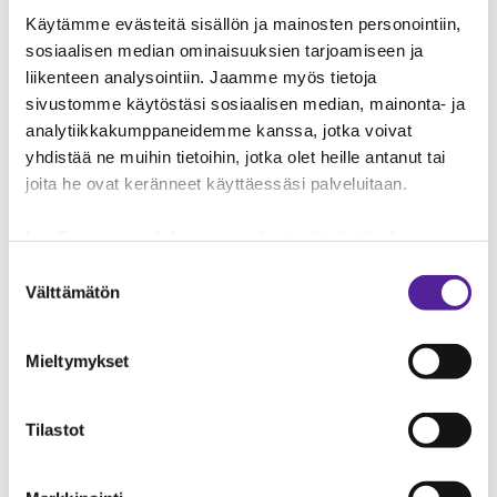
paikat itsenäisesti. Hänellä on empaattinen ja
Käytämme evästeitä sisällön ja mainosten personointiin,
sensitiivinen suhtautuminen lapsiin ja hänestä
sosiaalisen median ominaisuuksien tarjoamiseen ja
näkee, että hänellä on hoitajan sielu.
liikenteen analysointiin. Jaamme myös tietoja
sivustomme käytöstäsi sosiaalisen median, mainonta- ja
– Lähihoitajan työssä tärkeintä on myötätunto ja
analytiikkakumppaneidemme kanssa, jotka voivat
halu auttaa, hän sanoo.
yhdistää ne muihin tietoihin, jotka olet heille antanut tai
joita he ovat keränneet käyttäessäsi palveluitaan.
Oleh valitsi rakennusalan
Lue
Tietosuojaehdoistamme
lisää siitä keitä olemme,
koulutuksen, jonka avulla toivoo
miten voit ottaa meihin yhteyttä ja miten käsittelemme
Suostumuksen
työllistyvänsä Suomeen
henkilökohtaisia tietojasi.
Googlen Business Data
Välttämätön
valinta
Responsibility Site
-sivuston mukaisesti varmistamme
tietojen läpinäkyvyyden ja hallinnan.
Oleh puolestaan jatkoi luontevasti
Mieltymykset
rakennusalalle suunnattuun koulutukseen.
Taitotalossa aloitettiin ryhmä, joka oli suunnattu
Tilastot
maahanmuuttaneille. Siihen Olehkin pääsi.
Koulutuksessa vuosien työkokemus Ukrainasta