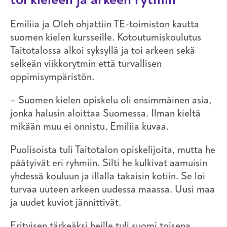
Emiliia ja Oleh ohjattiin TE-toimiston kautta
suomen kielen kursseille. Kotoutumiskoulutus
Taitotalossa alkoi syksyllä ja toi arkeen sekä
selkeän viikkorytmin että turvallisen
oppimisympäristön.
– Suomen kielen opiskelu oli ensimmäinen asia,
jonka halusin aloittaa Suomessa. Ilman kieltä
mikään muu ei onnistu, Emiliia kuvaa.
Puolisoista tuli Taitotalon opiskelijoita, mutta he
päätyivät eri ryhmiin. Silti he kulkivat aamuisin
yhdessä kouluun ja illalla takaisin kotiin. Se loi
turvaa uuteen arkeen uudessa maassa. Uusi maa
ja uudet kuviot jännittivät.
Erityisen tärkeäksi heille tuli suomi toisena