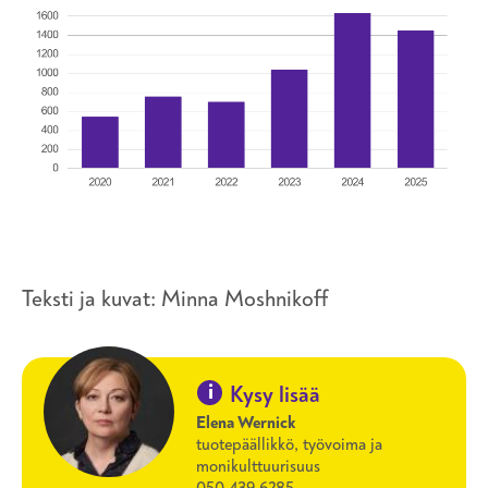
Teksti ja kuvat: Minna Moshnikoff
i
Kysy lisää
Elena Wernick
tuotepäällikkö, työvoima ja
monikulttuurisuus