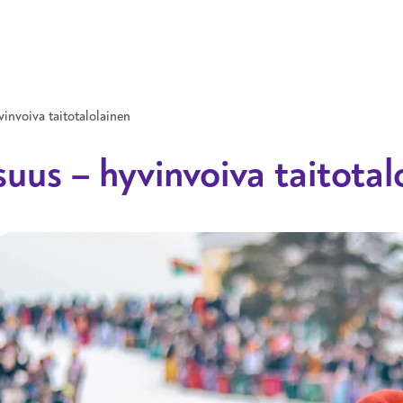
Hyppää pääsisältöön
vinvoiva taitotalolainen
suus – hyvinvoiva taitotal