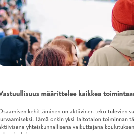
Vastuullisuus määrittelee kaikkea toimint
Osaamisen kehittäminen on aktiivinen teko tulevien s
turvaamiseksi. Tämä onkin yksi Taitotalon toiminnan t
aktiivisena yhteiskunnallisena vaikuttajana koulutuks