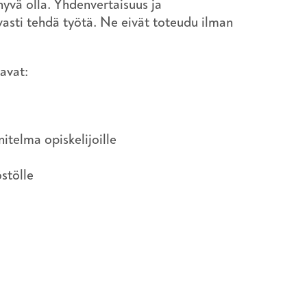
n hyvä olla. Yhdenvertaisuus ja
vasti tehdä työtä. Ne eivät toteudu ilman
avat:
itelma opiskelijoille
stölle