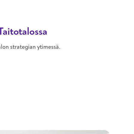
Taitotalossa
alon strategian ytimessä.
 Taitotalossa