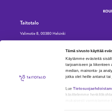
KOU
Fo
Taitotalo
Valimotie 8, 00380 Helsinki
asiakaspalvelu@taitotalo.fi
Tämä sivusto käyttää eväs
010 80 80 90 (normaali paikallisverkko- tai
Käytämme evästeitä sisäll
matkapuhelinmaksu)
tarjoamiseen ja liikenteen
ma, ke, to klo 8–15, ti ja pe klo 8–14
median, mainonta- ja anal
jotka olet heille antanut ta
AEL-Amiedu Oy
Y-tunnus 3008326-5
Lue
Tietosuojaehdoista
käsittelemme henkilökohtai
mukaisesti varmistamme ti
Saavutettavuus