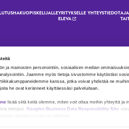
LUTUSHAKU
OPISKELIJALLE
YRITYKSELLE
YHTEYSTIEDOT
AJA
oter menu - 2023 renewal
ELEVA
TAI
teitä
ön ja mainosten personointiin, sosiaalisen median ominaisuuksi
 analysointiin. Jaamme myös tietoja sivustomme käytöstäsi sosi
ytiikkakumppaneidemme kanssa, jotka voivat yhdistää ne muihin t
i joita he ovat keränneet käyttäessäsi palveluitaan.
mme
lisää siitä keitä olemme, miten voit ottaa meihin yhteyttä ja 
sia tietojasi.
Googlen Business Data Responsibility Site
-siv
etojen läpinäkyvyyden ja hallinnan.
seloste
Tietosuojaselosteet
Asiakirjajulkisuus
Taitotalon i