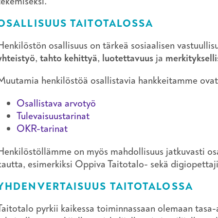
tekemiseksi.
OSALLISUUS TAITOTALOSSA
Henkilöstön osallisuus on tärkeä sosiaalisen vastuull
yhteistyö
,
tahto kehittyä
,
luotettavuus
ja
merkityksell
Muutamia henkilöstöä osallistavia hankkeitamme ovat
Osallistava arvotyö
Tulevaisuustarinat
OKR-tarinat
Henkilöstöllämme on myös mahdollisuus jatkuvasti osal
kautta, esimerkiksi Oppiva Taitotalo- sekä digiopettaj
YHDENVERTAISUUS TAITOTALOSSA
Taitotalo pyrkii kaikessa toiminnassaan olemaan tasa-a