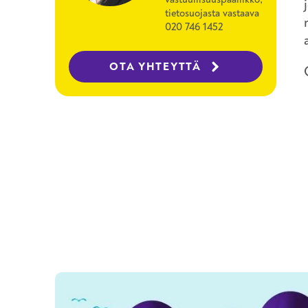
tietosuojasta vastaava
020 746 1452
OTA YHTEYTTÄ