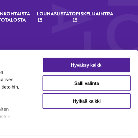
NKOHTAISTA
LOUNASLISTAT
OPISKELIJAINTRA
TOTALOSTA
Hyväksy kaikki
en
aalisen
Salli valinta
ietoihin,
Hylkää kaikki
miten
uston
lmoituskanava
Evästekäytäntö
Sähköiset todistukset