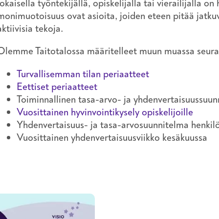
jokaisella työntekijällä, opiskelijalla tai vierailijalla o
monimuotoisuus ovat asioita, joiden eteen pitää jatku
aktiivisia tekoja.
Olemme Taitotalossa määritelleet muun muassa seura
Turvallisemman tilan periaatteet
Eettiset periaatteet
Toiminnallinen tasa-arvo- ja yhdenvertaisuussuunn
Vuosittainen hyvinvointikysely opiskelijoille
Yhdenvertaisuus- ja tasa-arvosuunnitelma henkilö
Vuosittainen yhdenvertaisuusviikko kesäkuussa