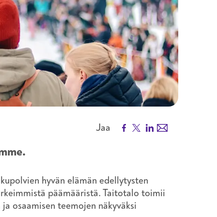
Facebook
X
LinkedIn
Email
Jaa
aamme.
ukupolvien hyvän elämän edellytysten
ärkeimmistä päämääristä. Taitotalo toimii
en ja osaamisen teemojen näkyväksi