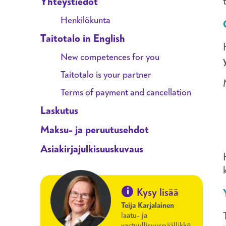
Yhteystiedot
Henkilökunta
Taitotalo in English
New competences for you
Taitotalo is your partner
Terms of payment and cancellation
Laskutus
Maksu- ja peruutusehdot
Asiakirjajulkisuuskuvaus
i
Kysy lisää
Teija Karjalainen
laatu- ja
vastuullisuuspäällikkö,