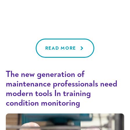
yrityksellä on toimintaa myös
Ruotsissa. Siivouspalvelut ovat iso
osa Luotean liiketoimintaa. Suuressa
organisaatiossa toimintatavat,
järjestelmien käyttö ja digiosaaminen
eriytyvät helposti.
READ MORE
The new generation of
maintenance professionals need
modern tools In training
condition monitoring