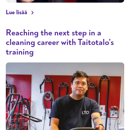
Coor: Many employees have been inspired 
Lue lisää
Reaching the next step in a
cleaning career with Taitotalo’s
training