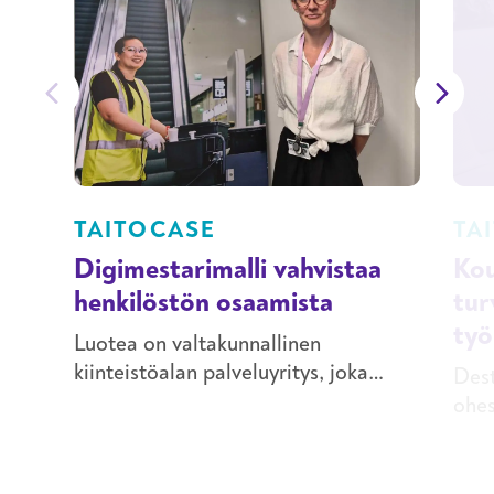
TAITOCASE
TA
Digimestarimalli vahvistaa
Kou
henkilöstön osaamista
tur
työ
Luotea on valtakunnallinen
kiinteistöalan palveluyritys, joka
Dest
tarjoaa kokonaisvaltaisia ratkaisuja
ohes
kiinteistöjen koko elinkaarelle.
ihmi
Luoteassa työskentelee noin 3800
turv
työntekijää eri puolella Suomea, ja