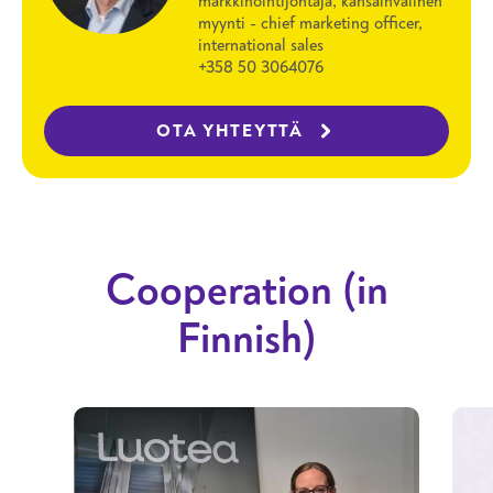
markkinointijohtaja, kansainvälinen
myynti - chief marketing officer,
international sales
+358 50 3064076
OTA YHTEYTTÄ
Cooperation (in
Finnish)