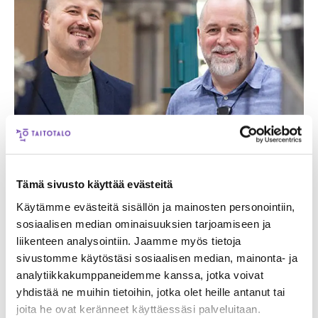
Tämä sivusto käyttää evästeitä
Käytämme evästeitä sisällön ja mainosten personointiin,
sosiaalisen median ominaisuuksien tarjoamiseen ja
liikenteen analysointiin. Jaamme myös tietoja
Industrial maintenance is undergoing a rapid
sivustomme käytöstäsi sosiaalisen median, mainonta- ja
digitalization phase, with new systems like
analytiikkakumppaneidemme kanssa, jotka voivat
Distence's Condence solution becoming
yhdistää ne muihin tietoihin, jotka olet heille antanut tai
prevalent in leading industrial maintenance
joita he ovat keränneet käyttäessäsi palveluitaan.