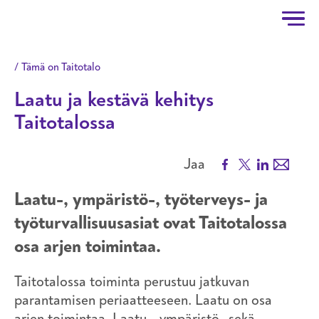
Taitotalo
Hyppää pääsisältöön
Tämä on Taitotalo
Laatu ja kestävä kehitys
Taitotalossa
Facebook
X
LinkedIn
Email
Jaa
Laatu-, ympäristö-, työterveys- ja
työturvallisuusasiat ovat Taitotalossa
osa arjen toimintaa.
Taitotalossa toiminta perustuu jatkuvan
parantamisen periaatteeseen. Laatu on osa
arjen toimintaa. Laatu-, ympäristö- sekä