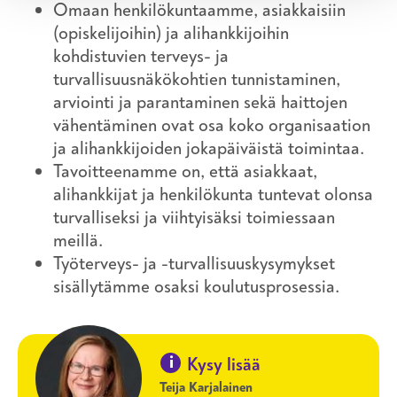
Omaan henkilökuntaamme, asiakkaisiin
(opiskelijoihin) ja alihankkijoihin
kohdistuvien terveys- ja
turvallisuusnäkökohtien tunnistaminen,
arviointi ja parantaminen sekä haittojen
vähentäminen ovat osa koko organisaation
ja alihankkijoiden jokapäiväistä toimintaa.
Tavoitteenamme on, että asiakkaat,
alihankkijat ja henkilökunta tuntevat olonsa
turvalliseksi ja viihtyisäksi toimiessaan
meillä.
Työterveys- ja -turvallisuuskysymykset
sisällytämme osaksi koulutusprosessia.
i
Kysy lisää
Teija Karjalainen