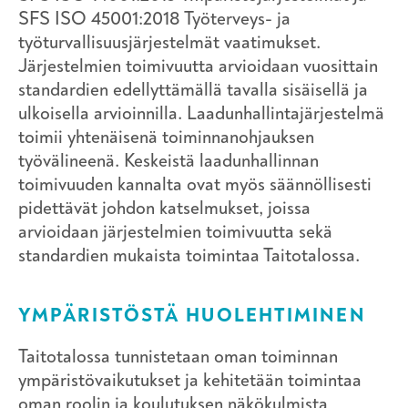
SFS ISO 45001:2018 Työterveys- ja
työturvallisuusjärjestelmät vaatimukset.
Järjestelmien toimivuutta arvioidaan vuosittain
standardien edellyttämällä tavalla sisäisellä ja
ulkoisella arvioinnilla. Laadunhallintajärjestelmä
toimii yhtenäisenä toiminnanohjauksen
työvälineenä. Keskeistä laadunhallinnan
toimivuuden kannalta ovat myös säännöllisesti
pidettävät johdon katselmukset, joissa
arvioidaan järjestelmien toimivuutta sekä
standardien mukaista toimintaa Taitotalossa.
YMPÄRISTÖSTÄ HUOLEHTIMINEN
Taitotalossa tunnistetaan oman toiminnan
ympäristövaikutukset ja kehitetään toimintaa
oman roolin ja koulutuksen näkökulmista