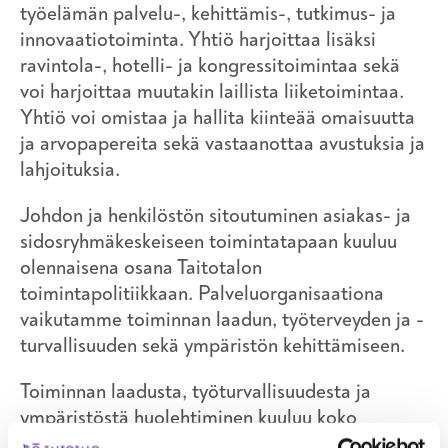
työelämän palvelu-, kehittämis-, tutkimus- ja
innovaatiotoiminta. Yhtiö harjoittaa lisäksi
ravintola-, hotelli- ja kongressitoimintaa sekä
voi harjoittaa muutakin laillista liiketoimintaa.
Yhtiö voi omistaa ja hallita kiinteää omaisuutta
ja arvopapereita sekä vastaanottaa avustuksia ja
lahjoituksia.
Johdon ja henkilöstön sitoutuminen asiakas- ja
sidosryhmäkeskeiseen toimintatapaan kuuluu
olennaisena osana Taitotalon
toimintapolitiikkaan. Palveluorganisaationa
vaikutamme toiminnan laadun, työterveyden ja -
turvallisuuden sekä ympäristön kehittämiseen.
Toiminnan laadusta, työturvallisuudesta ja
ympäristöstä huolehtiminen kuuluu koko
Taitotalon palveluketjulle, riippumatta