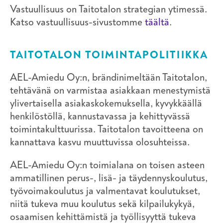
Vastuullisuus on Taitotalon strategian ytimessä.
Katso vastuullisuus-sivustomme
täältä
.
TAITOTALON TOIMINTAPOLITIIKKA
AEL-Amiedu Oy:n, brändinimeltään Taitotalon,
tehtävänä on varmistaa asiakkaan menestymistä
ylivertaisella asiakaskokemuksella, kyvykkäällä
henkilöstöllä, kannustavassa ja kehittyvässä
toimintakulttuurissa. Taitotalon tavoitteena on
kannattava kasvu muuttuvissa olosuhteissa.
AEL-Amiedu Oy:n toimialana on toisen asteen
ammatillinen perus-, lisä- ja täydennyskoulutus,
työvoimakoulutus ja valmentavat koulutukset,
niitä tukeva muu koulutus sekä kilpailukykyä,
osaamisen kehittämistä ja työllisyyttä tukeva