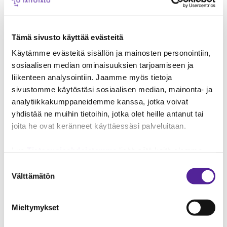
henkilöstön sijoituspaikasta tai missä palvelua
toteutetaan. Tämä varmistetaan riittävällä
koulutuksella ja tiedottamisella sekä
Tämä sivusto käyttää evästeitä
osallistamalla.
Käytämme evästeitä sisällön ja mainosten personointiin,
sosiaalisen median ominaisuuksien tarjoamiseen ja
Asetamme selkeät toimintaa ohjaavat mittarit ja
liikenteen analysointiin. Jaamme myös tietoja
tavoitteet tukemaan toiminnan kehittymistä.
sivustomme käytöstäsi sosiaalisen median, mainonta- ja
Näiden saavuttamiseksi varaamme riittävät
analytiikkakumppaneidemme kanssa, jotka voivat
resurssit ja arvioimme niiden toteutumista
yhdistää ne muihin tietoihin, jotka olet heille antanut tai
säännöllisesti.
joita he ovat keränneet käyttäessäsi palveluitaan.
Noudatamme toiminnassamme lain ja asetusten
Lue
Tietosuojaehdoistamme
lisää siitä keitä olemme,
säännöksiä sekä viranomaisten määräyksiä.
miten voit ottaa meihin yhteyttä ja miten käsittelemme
Suostumuksen
henkilökohtaisia tietojasi.
Googlen Business Data
Välttämätön
valinta
Responsibility Site
-sivuston mukaisesti varmistamme
ASIAKAS- JA
tietojen läpinäkyvyyden ja hallinnan.
SIDOSRYHMÄKESKEISYYS
Mieltymykset