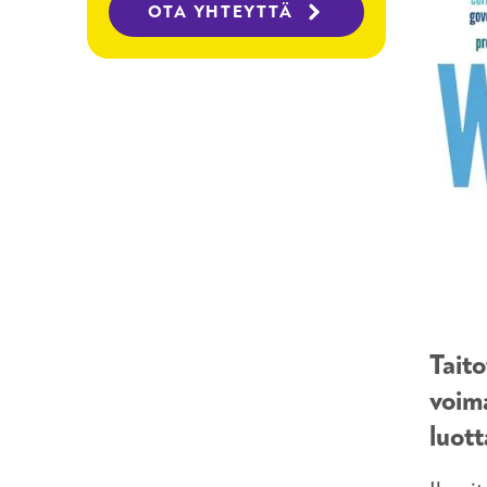
OTA YHTEYTTÄ
Taito
voim
luot