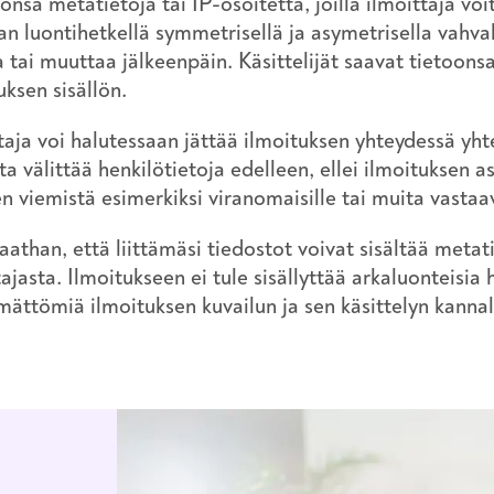
önsä metatietoja tai IP-osoitetta, joilla ilmoittaja voit
an luontihetkellä symmetrisellä ja asymetrisella vahvall
 tai muuttaa jälkeenpäin. Käsittelijät saavat tietoons
uksen sisällön.
taja voi halutessaan jättää ilmoituksen yhteydessä yhtey
ta välittää henkilötietoja edelleen, ellei ilmoituksen 
en viemistä esimerkiksi viranomaisille tai muita vastaa
than, että liittämäsi tiedostot voivat sisältää metat
tajasta. Ilmoitukseen ei tule sisällyttää arkaluonteisia 
mättömiä ilmoituksen kuvailun ja sen käsittelyn kanna