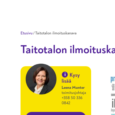
Taitotalo
Etusivu
/
Taitotalon ilmoituskanava
Taitotalon ilmoitusk
i
Kysy
lisää
Leena Munter
toimitusjohtaja
+358 50 336
0842