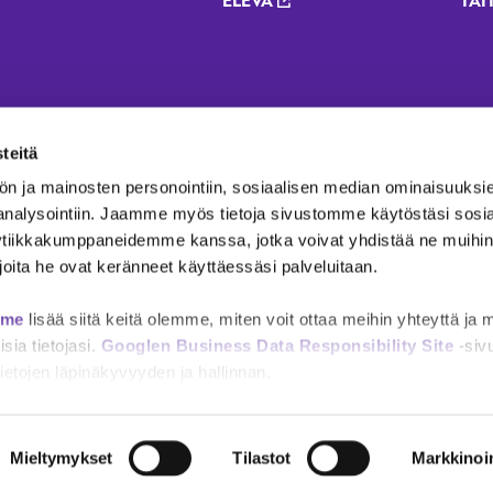
oter menu - 2023 renewal
ELEVA
TAI
teitä
ön ja mainosten personointiin, sosiaalisen median ominaisuuksi
 analysointiin. Jaamme myös tietoja sivustomme käytöstäsi sosi
ytiikkakumppaneidemme kanssa, jotka voivat yhdistää ne muihin t
i joita he ovat keränneet käyttäessäsi palveluitaan.
mme
lisää siitä keitä olemme, miten voit ottaa meihin yhteyttä ja 
sia tietojasi.
Googlen Business Data Responsibility Site
-siv
etojen läpinäkyvyyden ja hallinnan.
seloste
Tietosuojaselosteet
Asiakirjajulkisuus
Taitotalon i
y menu - 2023 renewal
Mieltymykset
Tilastot
Markkinoin