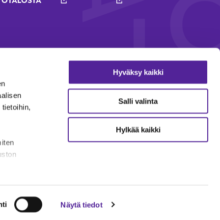
TOTALOSTA
Hyväksy kaikki
en
aalisen
Salli valinta
ietoihin,
Hylkää kaikki
miten
uston
lmoituskanava
Evästekäytäntö
Sähköiset todistukset
ti
Näytä tiedot