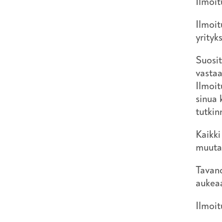
Ilmoit
Ilmoit
yrityk
Suosit
vastaa
Ilmoit
sinua 
tutkin
Kaikki
muutam
Tavano
auke
Ilmoi