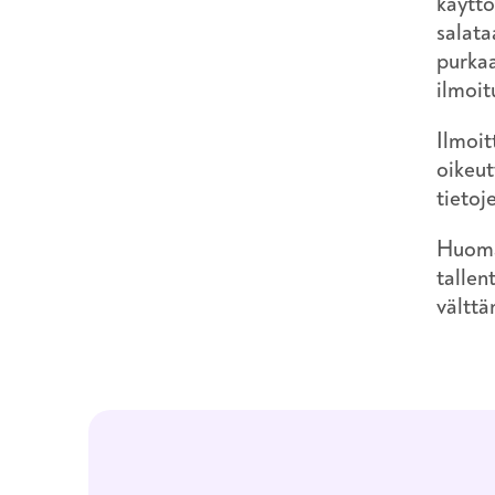
käyttö
salata
purkaa
ilmoit
Ilmoit
oikeut
tietoj
Huomaa
tallen
välttä