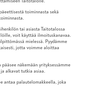
ttamiseen Taitotalolle.
epäeettisestä toiminnasta sekä
toiminnasta.
henkilön tai asiasta Taitotalossa
löille, voit käyttää ilmoituskanavaa.
a vilpittömässä mielessä. Pyydämme
taisesti, jotta voimme aloittaa
ksia pääsee näkemään yrityksessämme
a alkavat tutkia asiaa.
ee antaa palautelomakkeella, joka