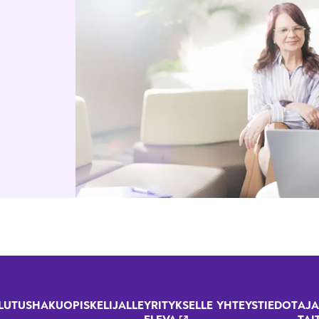
LUTUSHAKU
OPISKELIJALLE
YRITYKSELLE
YHTEYSTIEDOT
AJA