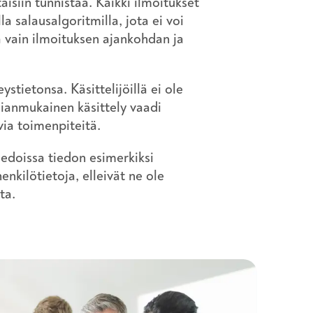
aisiin tunnistaa. Kaikki ilmoitukset
a salausalgoritmilla, jota ei voi
a vain ilmoituksen ajankohdan ja
stietonsa. Käsittelijöillä ei ole
asianmukainen käsittely vaadi
via toimenpiteitä.
iedoissa tiedon esimerkiksi
henkilötietoja, elleivät ne ole
lta.