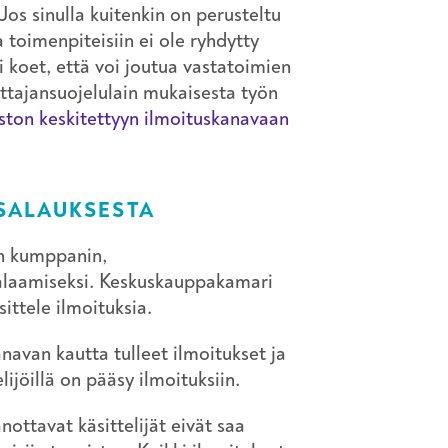
Jos sinulla kuitenkin on perusteltu
a toimenpiteisiin ei ole ryhdytty
 koet, että voi joutua vastatoimien
ittajansuojelulain mukaisesta työn
aston keskitettyyn ilmoituskanavaan
 SALAUKSESTA
en kumppanin,
salaamiseksi. Keskuskauppakamari
ittele ilmoituksia.
navan kautta tulleet ilmoitukset ja
lijöillä on pääsy ilmoituksiin.
ottavat käsittelijät eivät saa