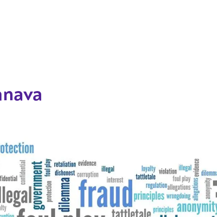
Hyppää pääsisältöön
anava