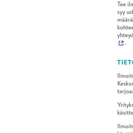
Tee il
syy us
määräa
kohtee
yhteyd
.
TIE
Ilmoit
Keskus
tarjoa
Yrityk
käsitt
Ilmoit