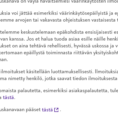
uskanava on väylä havaitsemiesi väärinkäytösten ilmoi
uksia voi jättää esimerkiksi väärinkäytösepäilyistä ja 
semme arvojen tai vakavasta ohjeistuksen vastaisesta 
telemme keskustelemaan epäkohdista ensisijaisesti esi
van kanssa. Jos et halua tuoda asiaa esille näille henki
ukset on aina tehtävä rehellisesti, hyvässä uskossa j
kertomaan epäillystä toiminnasta riittävän yksityiskoh
nan.
 ilmoitukset käsitellään luottamuksellisesti. Ilmoitu
a nimetty henkilö, jotka saavat tiedon ilmoituksesta j
maista palautetta, esimerkiksi asiakaspalautetta, tul
aa
tästä
.
tuskanavaan pääset
tästä
.