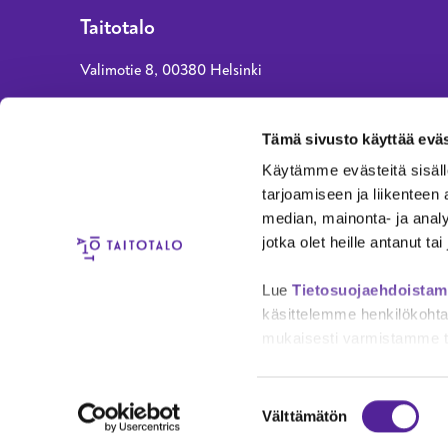
Fo
Taitotalo
Valimotie 8, 00380 Helsinki
asiakaspalvelu@taitotalo.fi
Tämä sivusto käyttää eväs
010 80 80 90 (normaali paikallisverkko- tai
Käytämme evästeitä sisäll
matkapuhelinmaksu)
tarjoamiseen ja liikenteen
ma, ke, to klo 8–15, ti ja pe klo 8–14
median, mainonta- ja anal
jotka olet heille antanut ta
AEL-Amiedu Oy
Y-tunnus 3008326-5
Lue
Tietosuojaehdoista
käsittelemme henkilökohtai
mukaisesti varmistamme ti
Saavutettavuus
Privac
Suostumuksen
Välttämätön
valinta