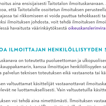
moitus aina ensisijaisesti Taitotalon ilmoituskanavaan. 
koa, että Taitotalolle osoitetun ilmoituksen perusteell
jassa tai rikkomiseen ei voida puuttua tehokkaasti tai
ksi ilmoituksen johdosta, voit tehdä ilmoituksen ilmo
essä havaitusta väärinkäytöksestä
oikeuskanslerinvir
TOA ILMOITTAJAN HENKILÖLLISYYDEN
uskanava on toteutettu puolueettoman ja ulkopuolis
kauppakamarin, kanssa ilmoittajan henkilöllisyyden 
a palvelun teknisen toteutuksen eikä vastaanota tai käs
sen valtuuttamat käsittelijät vastaanottavat ilmoituska
elevät ne luottamuksellisesti. Vain valtuutetuilla käsitte
uksen voi tehdä aina nimettömästi. Ilmoituksen vastaan