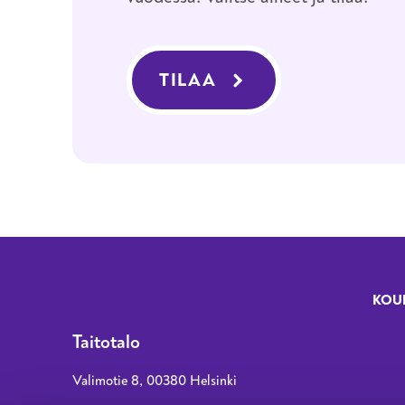
TILAA
KOU
Fo
Taitotalo
Valimotie 8, 00380 Helsinki