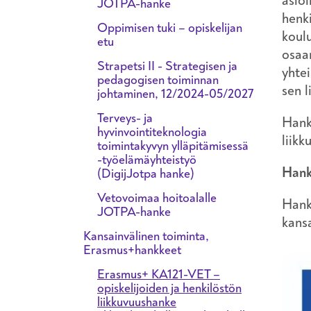
asioi
JOTPA-hanke
henki
Oppimisen tuki – opiskelijan
koulu
etu
osaa
Strapetsi II - Strategisen ja
yhte
pedagogisen toiminnan
sen l
johtaminen, 12/2024-05/2027
Terveys- ja
Hank
hyvinvointiteknologia
liikk
toimintakyvyn ylläpitämisessä
-työelämäyhteistyö
Hank
(DigijJotpa hanke)
Vetovoimaa hoitoalalle
Hank
JOTPA-hanke
kansa
Kansainvälinen toiminta,
Erasmus+hankkeet
Erasmus+ KA121-VET –
opiskelijoiden ja henkilöstön
liikkuvuushanke