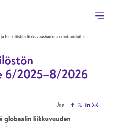
a henkilöstön liikkuvuushanke akkreditoiduille
ilöstön
ille 6/2025–8/2026
Facebook
X
LinkedIn
Email
Jaa
ä globaalin liikkuvuuden