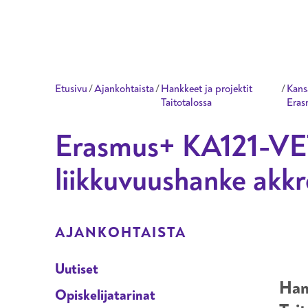
Taitotalo
Etusivu
/
Ajankohtaista
/
Hankkeet ja projektit
/
Kans
Taitotalossa
Eras
Erasmus+ KA121-VET 
liikkuvuushanke akkr
ALAVALIKKO OSIOLLE
AJANKOHTAISTA
Uutiset
Han
Opiskelijatarinat