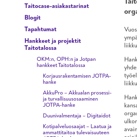
Tait
Taitocase-asiakastarinat
org
Blogit
Tapahtumat
Vuos
ympär
Hankkeet ja projektit
liik
Taitotalossa
OKM:n, OPH:n ja Jotpan
Hank
hankkeet Taitotalossa
yhdes
työel
Korjausrakentamisen JOTPA-
hanke
liik
AkkuPro – Akkualan prosessi-
Hanke
ja turvallisuusosaaminen
JOTPA-hanke
kansa
orga
Duunivalmentaja – Digitaidot
ulko
Kotipalveluosaajat – Laatua ja
avain
ammattitaitoa tulevaisuuteen