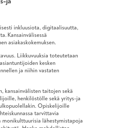
ys-ja
sti inkluusiota, digitaalisuutta,
sta. Kansainvälisessä
linen asiakaskokemuksen.
tavuus. Liikkuvuuksia toteutetaan
 asiantuntijoiden kesken
nnellen ja niihin vastaten
, kansainvälisten taitojen sekä
joille, henkilöstölle sekä yritys-ja
kopuolellakin. Opiskelijoille
teiskunnassa tarvittavia
a monikulttuurisia lähestymistapoja