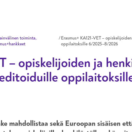
Hyppää pääsisältöön
ainvälinen toiminta,
/
Erasmus+ KA121-VET – opiskelijoiden j
mus+hankkeet
oppilaitoksille 6/2025–8/2026
– opiskelijoiden ja henk
editoiduille oppilaitoks
ke mahdollistaa sekä Euroopan sisäisen ett