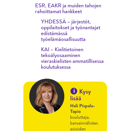
ESR, EAKR ja muiden tahojen
rahoittamat hankkeet
YHDESSÄ – järjestöt,
oppilaitokset ja työnantajat
edistämässä
työelämäosallisuutta
KAI – Kielitietoinen
tekoälyosaaminen
vieraskielisten ammatillisessa
koulutuksessa
i
Kysy
lisää
Heli Pispala-
Tapio
kouluttaja,
kansainvälisten
asioiden