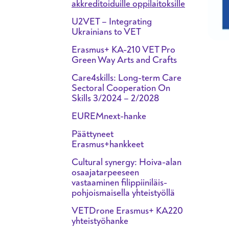
akkreditoiduille oppilaitoksille
U2VET – Integrating
Ukrainians to VET
Erasmus+ KA-210 VET Pro
Green Way Arts and Crafts
Care4skills: Long-term Care
Sectoral Cooperation On
Skills 3/2024 – 2/2028
EUREMnext-hanke
Päättyneet
Erasmus+hankkeet
Cultural synergy: Hoiva-alan
osaajatarpeeseen
vastaaminen filippiiniläis-
pohjoismaisella yhteistyöllä
VETDrone Erasmus+ KA220
yhteistyöhanke