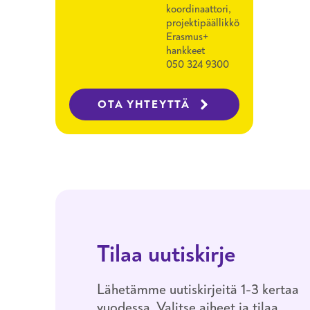
koordinaattori,
projektipäällikkö
Erasmus+
hankkeet
050 324 9300
OTA YHTEYTTÄ
Tilaa uutiskirje
Lähetämme uutiskirjeitä 1-3 kertaa
vuodessa. Valitse aiheet ja tilaa.