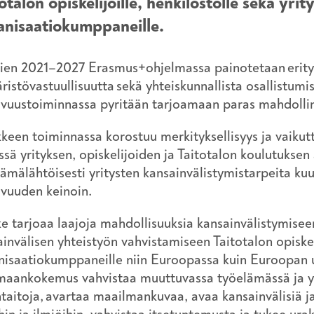
otalon opiskelijoille, henkilöstölle sekä yrit
anisaatiokumppaneille.
ien 2021–2027 Erasmus+ohjelmassa painotetaan erityise
istövastuullisuutta sekä yhteiskunnallista osallistumi
kuvuustoiminnassa pyritään tarjoamaan paras mahdol
keen toiminnassa korostuu merkityksellisyys ja vaikut
sä yrityksen, opiskelijoiden ja Taitotalon koulutuksen
ämälähtöisesti yritysten kansainvälistymistarpeita kuu
kuvuuden keinoin.
 tarjoaa laajoja mahdollisuuksia kansainvälistymiseen
invälisen yhteistyön vahvistamiseen Taitotalon opiskeli
nisaatiokumppaneille niin Euroopassa kuin Euroopan ul
maankokemus vahvistaa muuttuvassa työelämässä ja yh
taitoja, avartaa maailmankuvaa, avaa kansainvälisiä j