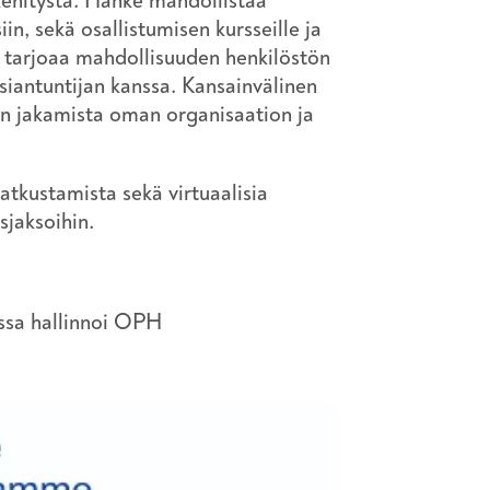
akehitystä. Hanke mahdollistaa
iin, sekä osallistumisen kursseille ja
ke tarjoaa mahdollisuuden henkilöstön
iantuntijan kanssa. Kansainvälinen
en jakamista oman organisaation ja
tkustamista sekä virtuaalisia
usjaksoihin.
ssa hallinnoi OPH