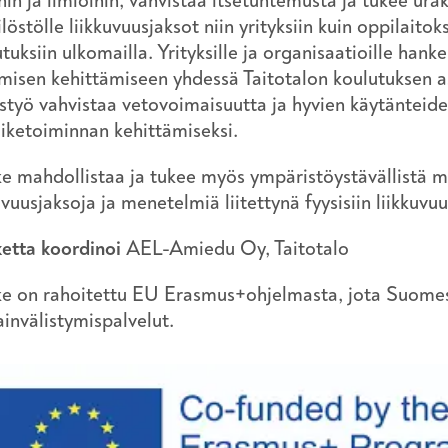
hin ja ilmiöihin, vahvistaa itsetuntemusta ja tukee ur
löstölle liikkuvuusjaksot niin yrityksiin kuin oppilaitoks
tuksiin ulkomailla. Yrityksille ja organisaatioille han
misen kehittämiseen yhdessä Taitotalon koulutuksen as
istyö vahvistaa vetovoimaisuutta ja hyvien käytänteid
iiketoiminnan kehittämiseksi.
e mahdollistaa ja tukee myös ympäristöystävällistä ma
uvuusjaksoja ja menetelmiä liitettynä fyysisiin liikkuvu
etta koordinoi
AEL-Amiedu Oy, Taitotalo
e on rahoitettu EU Erasmus+ohjelmasta, jota Suome
invälistymispalvelut.