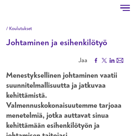
Taitotalo
Hyppää pääsisältöön
Koulutukset
Johtaminen ja esihenkilötyö
Facebook
X
LinkedIn
Email
Jaa
Menestyksellinen johtaminen vaatii
suunnitelmallisuutta ja jatkuvaa
kehittämistä.
Valmennuskokonaisuutemme tarjoaa
menetelmiä, jotka auttavat sinua
kehittämään esihenkilötyön ja
johtamisen taitojasi.