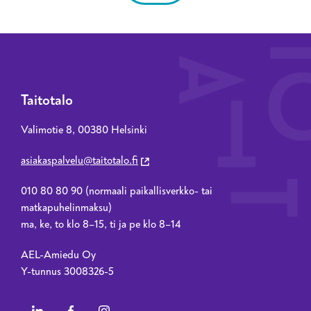
järjestelmien käyttö ja digiosaaminen
tavo
eriytyvät helposti.
mie
Taitotalo
Valimotie 8, 00380 Helsinki
asiakaspalvelu@taitotalo.fi
010 80 80 90 (normaali paikallisverkko- tai
matkapuhelinmaksu)
ma, ke, to klo 8–15, ti ja pe klo 8–14
AEL-Amiedu Oy
Y-tunnus 3008326-5