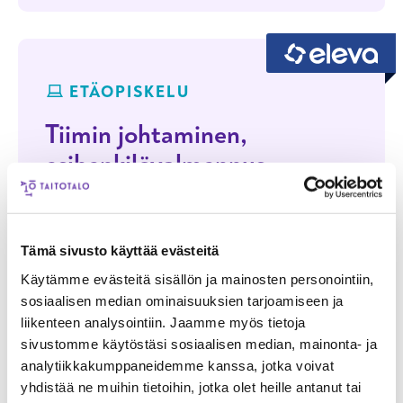
ETÄOPISKELU
Tiimin johtaminen,
esihenkilövalmennus
Tiimin johtaminen on keskeinen taito
nykypäivän työelämässä, jossa yhteistyö
ja monimuotoiset tiimit ovat arkipäivää.
Tämä sivusto käyttää evästeitä
Yksilösuoritusten sijasta työ on yhdessä
Käytämme evästeitä sisällön ja mainosten personointiin,
tekemistä ja kehittymistä. Hyvin johdettu
sosiaalisen median ominaisuuksien tarjoamiseen ja
tiimi viihtyy ja saavuttaa tavoitteet.
liikenteen analysointiin. Jaamme myös tietoja
sivustomme käytöstäsi sosiaalisen median, mainonta- ja
Seuraavat koulutukset
analytiikkakumppaneidemme kanssa, jotka voivat
yhdistää ne muihin tietoihin, jotka olet heille antanut tai