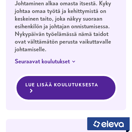
Johtaminen alkaa omasta itsestä. Kyky
johtaa omaa työtä ja kehittymistä on
keskeinen taito, joka näkyy suoraan
esihenkilön ja johtajan onnistumisessa.
Nykypäivän työelämässä nämä taidot
ovat välttämätön perusta vaikuttavalle
johtamiselle.
Seuraavat koulutukset
JATKUVA HAKU
HELSINKI
Itsensä johtaminen
LUE LISÄÄ KOULUTUKSESTA
ITSENSÄ JO