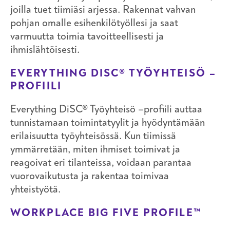
joilla tuet tiimiäsi arjessa. Rakennat vahvan
pohjan omalle esihenkilötyöllesi ja saat
varmuutta toimia tavoitteellisesti ja
ihmislähtöisesti.
EVERYTHING DISC® TYÖYHTEISÖ –
PROFIILI
Everything DiSC® Työyhteisö –profiili auttaa
tunnistamaan toimintatyylit ja hyödyntämään
erilaisuutta työyhteisössä. Kun tiimissä
ymmärretään, miten ihmiset toimivat ja
reagoivat eri tilanteissa, voidaan parantaa
vuorovaikutusta ja rakentaa toimivaa
yhteistyötä.
WORKPLACE BIG FIVE PROFILE™