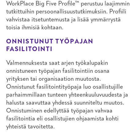
WorkPlace Big Five Profile™ perustuu laajimmin
tutkittuihin persoonallisuustutkimuksiin. Profiili
vahvistaa itsetuntemusta ja lisää ymmärrystä
toisia ihmisiä kohtaan.
ONNISTUNUT TYÖPAJAN
FASILITOINTI
Valmennuksesta saat arjen työkalupakin
onnistuneen työpajan fasilitointiin osana
yrityksen tai organisaation muutosta.
Onnistunut fasilitointityöpaja luo osallistujille
parhaimmillaan tunteen yhteenkuuluvuudesta ja
halusta saavuttaa yhdessä suunniteltu muutos.
Onnistuminen edellyttää työpajan vahvaa
fasilitointia eli osallistujien ohjaamista kohti
yhteistä tavoitetta.