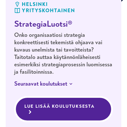
HELSINKI
YRITYSKOHTAINEN
StrategiaLuotsi®
Onko organisaatiosi strategia
konkreettisesti tekemistä ohjaava vai
kuvaus unelmista tai tavoitteista?
Taitotalo auttaa käytännönläheisesti
esimerkiksi strategiaprosessin luomisessa
ja fasilitoinnissa.
Seuraavat koulutukset
JATKUVA HAKU
HELSINKI
StrategiaLuotsi®
LUE LISÄÄ KOULUTUKSESTA
STRATEGIAL