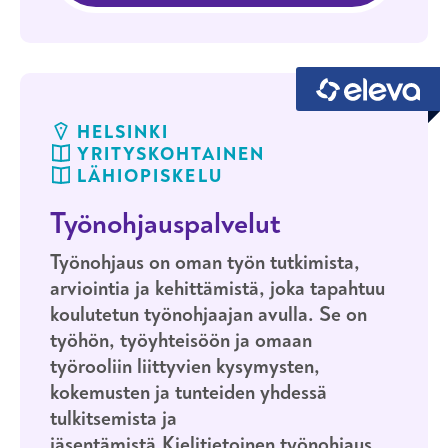
HELSINKI
YRITYSKOHTAINEN
LÄHIOPISKELU
Työnohjauspalvelut
Työnohjaus on oman työn tutkimista,
arviointia ja kehittämistä, joka tapahtuu
koulutetun työnohjaajan avulla. Se on
työhön, työyhteisöön ja omaan
työrooliin liittyvien kysymysten,
kokemusten ja tunteiden yhdessä
tulkitsemista ja
jäsentämistä.Kielitietoinen työnohjaus