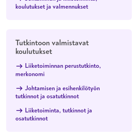
Koulutusala
koulutukset ja valmennukset
Tutkintoon valmistavat
koulutukset
Liiketoiminnan perustutkinto,
merkonomi
Johtamisen ja esihenkilötyön
tutkinnot ja osatutkinnot
Liiketoiminta, tutkinnot ja
osatutkinnot