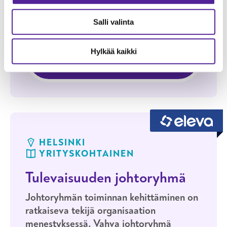
Seuraavat koulutukset
Salli valinta
JATKUVA HAKU
HELSINKI
LÄHIOPISKELU
Hylkää kaikki
LUE LISÄÄ KOULUTUKSESTA
TIIMIPÄIVÄ
Tiimipäivä verkkosivuja varten
JATKUVA HAKU
HELSINKI
LÄHIOPISKELU
Tiimipäivä verkkosivuille
HELSINKI
YRITYSKOHTAINEN
Tulevaisuuden johtoryhmä
Johtoryhmän toiminnan kehittäminen on
ratkaiseva tekijä organisaation
menestyksessä. Vahva johtoryhmä