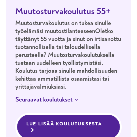
Muutosturvakoulutus 55+
Muutosturvakoulutus on tukea sinulle
työelämäsi muutostilanteeseenOletko
täyttänyt 55 vuotta ja sinut on irtisanottu
tuotannollisella tai taloudellisella
perusteella? Muutosturvakoulutuksella
tuetaan uudelleen työllistymistäsi.
Koulutus tarjoaa sinulle mahdollisuuden
kehittää ammatillista osaamistasi tai
yrittäjävalmiuksiasi.
Seuraavat koulutukset
JATKUVA HAKU
HELSINKI
MONIMUOTO
LUE LISÄÄ KOULUTUKSESTA
MUUTOSTUR
Muutosturvakoulutus 55 +