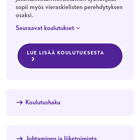
sopii myös vieraskielisten perehdytyksen
osaksi.
Seuraavat koulutukset
JATKUVA HAKU
HELSINKI
LÄHIOPISKELU
LUE LISÄÄ KOULUTUKSESTA
TYÖNOHJAU
Työnohjauspalvelut
Koulutushaku
Johtaminen ja liiketoiminta,