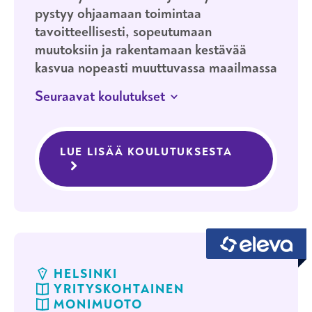
pystyy ohjaamaan toimintaa
tavoitteellisesti, sopeutumaan
muutoksiin ja rakentamaan kestävää
kasvua nopeasti muuttuvassa maailmassa
Seuraavat koulutukset
JATKUVA HAKU
HELSINKI
Tulevaisuuden johtoryhmä -
LUE LISÄÄ KOULUTUKSESTA
TULEVAISU
valmennusohjelma verkkosivuille
HELSINKI
YRITYSKOHTAINEN
MONIMUOTO