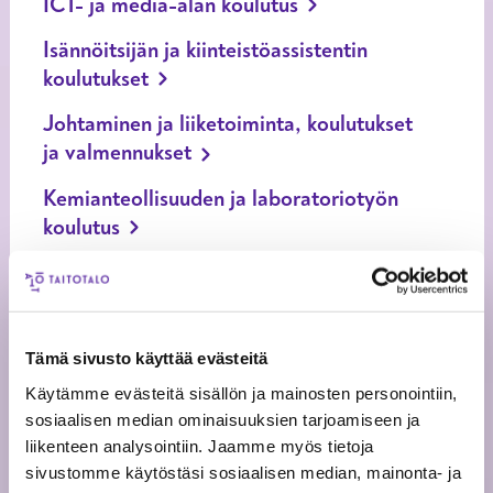
ICT- ja media-alan koulutus
Isännöitsijän ja kiinteistöassistentin
koulutukset
Johtaminen ja liiketoiminta, koulutukset
ja valmennukset
Kemianteollisuuden ja laboratoriotyön
koulutus
Kielellisesti ja kulttuurisesti vastuullinen
työyhteisö
Kiinteistönhoito- ja huoltokoulutus
Tämä sivusto käyttää evästeitä
Kone- ja metallialan koulutukset
Käytämme evästeitä sisällön ja mainosten personointiin,
sosiaalisen median ominaisuuksien tarjoamiseen ja
Kunnossapitokoulutus
liikenteen analysointiin. Jaamme myös tietoja
sivustomme käytöstäsi sosiaalisen median, mainonta- ja
Logistiikka-alan koulutus