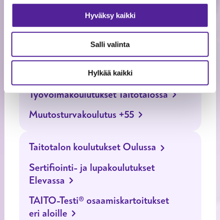
koulutus, TUVA
Hyväksy kaikki
Lyhytkoulutukset, kurssit ja
Salli valinta
seminaarit Elevassa
Tutkintokoulutukset Taitotalossa
Hylkää kaikki
Työvoimakoulutukset Taitotalossa
Muutosturvakoulutus +55
Taitotalon koulutukset Oulussa
Sertifiointi- ja lupakoulutukset
Elevassa
TAITO-Testi® osaamiskartoitukset
eri aloille