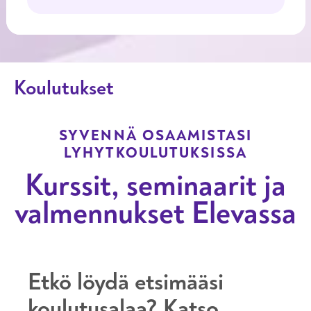
Koulutukset
Koulutukset
SYVENNÄ OSAAMISTASI
LYHYTKOULUTUKSISSA
Kurssit, seminaarit ja
valmennukset Elevassa
Etkö löydä etsimääsi
koulutusalaa? Katso