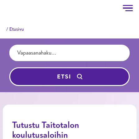
Taitotalo
Hyppää pääsisältöön
Etusivu
Hakutermit
ETSI
Tutustu Taitotalon
koulutusaloihin