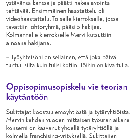
ystävänsä kanssa ja päätti hakea avointa
tehtävää. Ensimmäinen haastattelu oli
videohaastattelu. Toiselle kierrokselle, jossa
tavattiin johtoryhmä, pääsi 5 hakijaa.
Kolmannelle kierrokselle Mervi kutsuttiin
ainoana hakijana.
– Työyhteisöni on sellainen, että joka päivä
tuntuu siltä kuin tulisi kotiin. Töihin on kiva tulla.
Oppisopimusopiskelu vie teorian
käytäntöön
Sukittajat koostuu emoyhtiöstä ja tytäryhtiöistä.
Mervin kahden vuoden mittaisen työuran aikana
konserni on kasvanut yhdellä tytäryhtiöllä ja
kolmella franchising-yrityksellä. Sukittajien