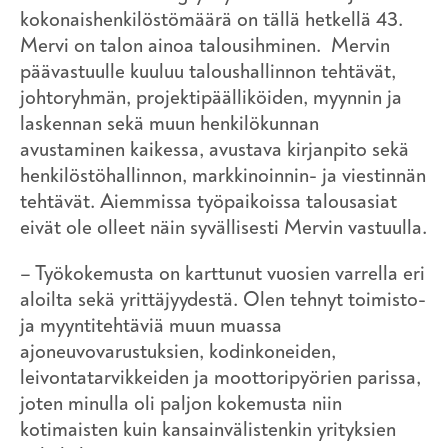
kokonaishenkilöstömäärä on tällä hetkellä 43.
Mervi on talon ainoa talousihminen. Mervin
päävastuulle kuuluu taloushallinnon tehtävät,
johtoryhmän, projektipäälliköiden, myynnin ja
laskennan sekä muun henkilökunnan
avustaminen kaikessa, avustava kirjanpito sekä
henkilöstöhallinnon, markkinoinnin- ja viestinnän
tehtävät. Aiemmissa työpaikoissa talousasiat
eivät ole olleet näin syvällisesti Mervin vastuulla.
– Työkokemusta on karttunut vuosien varrella eri
aloilta sekä yrittäjyydestä. Olen tehnyt toimisto-
ja myyntitehtäviä muun muassa
ajoneuvovarustuksien, kodinkoneiden,
leivontatarvikkeiden ja moottoripyörien parissa,
joten minulla oli paljon kokemusta niin
kotimaisten kuin kansainvälistenkin yrityksien