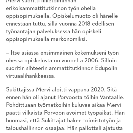
Mervi suoritti liiketoiminnan
erikoisammattitutkinnon työn ohella
oppisopimuksella. Opiskelumuoto oli hänelle
ennestään tuttu, sillä vuonna 2018 edellisen
työnantajan palveluksessa hän opiskeli
oppisopimuksella merkonomiksi.
– Itse asiassa ensimmäinen kokemukseni työn
ohessa opiskelusta on vuodelta 2006. Silloin
suoritin sihteerin ammattitutkinnon Edupolin
virtuaalihankkeessa.
Sukittajissa Mervi aloitti vappuna 2020. Sitä
ennen hän oli ajanut Porvoosta töihin Vantaalle.
Pohdittuaan työmatkoihin kuluvaa aikaa Mervi
päätti vilkaista Porvoon avoimet työpaikat. Hän
huomasi, että Sukittajat hakee toimistotyön ja
taloushallinnon osaajaa. Hän pallotteli ajatusta