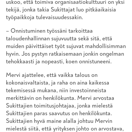
uskoo, että toimiva organisaatiokulttuuri on yksi
tekijä, jonka takia Sukittajat luo pitkäaikaisia
työpaikkoja tulevaisuudessakin.
– Onnistuminen työssäni tarkoittaa
taloudenhallinnan sujuvuutta sekä sitä, että
muiden päivittäiset työt sujuvat mahdollisimman
hyvin. Jos pystyn ratkaisemaan jonkin ongelman
tehokkaasti ja nopeasti, koen onnistuneeni.
Mervi ajattelee, että vaikka talous on
kokonaisvaltaista, ja raha on aina kaikessa
tekemisessä mukana, niin investoinneista
merkittävin on henkilökunta. Mervi arvostaa
Sukittajien toimitusjohtajaa, jonka mielestä
Sukittajien paras saavutus on henkilökunta.
Sukittajien hyvä maine alalla johtuu Mervin
mielestä siitä, että yrityksen johto on arvostava,