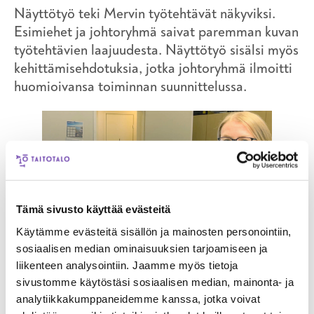
Näyttötyö teki Mervin työtehtävät näkyviksi.
Esimiehet ja johtoryhmä saivat paremman kuvan
työtehtävien laajuudesta. Näyttötyö sisälsi myös
kehittämisehdotuksia, jotka johtoryhmä ilmoitti
huomioivansa toiminnan suunnittelussa.
Tämä sivusto käyttää evästeitä
Käytämme evästeitä sisällön ja mainosten personointiin,
sosiaalisen median ominaisuuksien tarjoamiseen ja
liikenteen analysointiin. Jaamme myös tietoja
Mervi Svensk vastaa Sukittajien
sivustomme käytöstäsi sosiaalisen median, mainonta- ja
taloushallinnosta.
analytiikkakumppaneidemme kanssa, jotka voivat