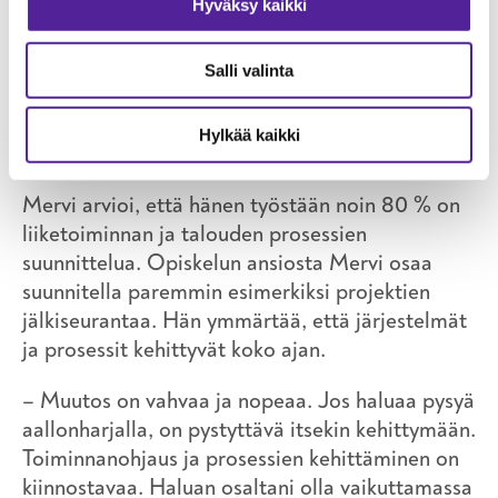
Hyväksy kaikki
– Nuorena en vielä tiennyt, mitä haluan tehdä
työkseni. Nyt aikuisena motivaation ollessa
Salli valinta
kohdallaan haluan imeä kaiken tiedon.
Kouluttajan rooli oli äärimmäisen tärkeä. Asiat
Hylkää kaikki
käytiin huolellisesti keskustelemalla läpi.
Mervi arvioi, että hänen työstään noin 80 % on
liiketoiminnan ja talouden prosessien
suunnittelua. Opiskelun ansiosta Mervi osaa
suunnitella paremmin esimerkiksi projektien
jälkiseurantaa. Hän ymmärtää, että järjestelmät
ja prosessit kehittyvät koko ajan.
– Muutos on vahvaa ja nopeaa. Jos haluaa pysyä
aallonharjalla, on pystyttävä itsekin kehittymään.
Toiminnanohjaus ja prosessien kehittäminen on
kiinnostavaa. Haluan osaltani olla vaikuttamassa