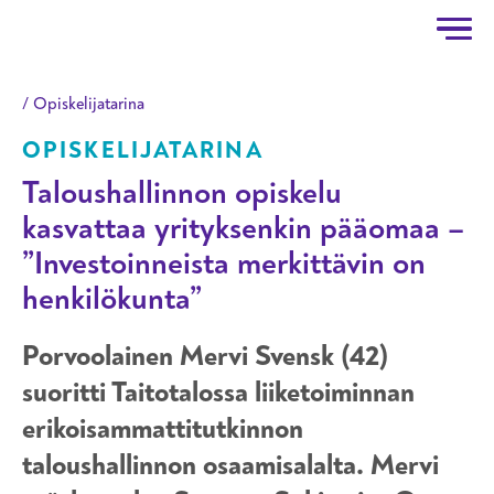
Taitotalo
Hyppää pääsisältöön
Opiskelijatarina
OPISKELIJATARINA
Taloushallinnon opiskelu
kasvattaa yrityksenkin pääomaa –
”Investoinneista merkittävin on
henkilökunta”
Porvoolainen Mervi Svensk (42)
suoritti Taitotalossa liiketoiminnan
erikoisammattitutkinnon
taloushallinnon osaamisalalta. Mervi