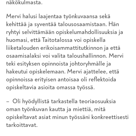
näkökulmasta.
Mervi halusi laajentaa työnkuvaansa sekä
kehittää ja syventää talousosaamistaan. Hän
ryhtyi selvittämään opiskelumahdollisuuksia ja
huomasi, että Taitotalossa voi opiskella
liiketalouden erikoisammattitutkinnon ja että
osaamisalaksi voi valita taloushallinnon. Mervi
teki esityksen opinnoista johtoryhmälle ja
hakeutui opiskelemaan. Mervi ajattelee, että
opinnoissa erityisen antoisaa oli reflektoida
opiskeltavia asioita omassa työssä.
– Oli hyödyllistä tarkastella teoriaosuuksia
oman työnkuvan kautta ja miettiä, mitä
opiskeltavat asiat minun työssäni konkreettisesti
tarkoittavat.