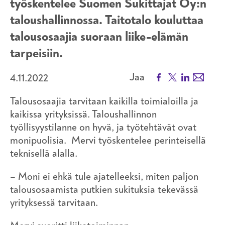
työskentelee Suomen Sukittajat Oy:n
taloushallinnossa. Taitotalo kouluttaa
talousosaajia suoraan liike-elämän
tarpeisiin.
Facebook
X
LinkedIn
Email
Jaa
4.11.2022
Talousosaajia tarvitaan kaikilla toimialoilla ja
kaikissa yrityksissä. Taloushallinnon
työllisyystilanne on hyvä, ja työtehtävät ovat
monipuolisia. Mervi työskentelee perinteisellä
teknisellä alalla.
– Moni ei ehkä tule ajatelleeksi, miten paljon
talousosaamista putkien sukituksia tekevässä
yrityksessä tarvitaan.