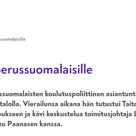
Hyppää pääsisältöön
ssuomalaisille
perussuomalaisille
suomalaisten koulutuspoliittinen asiantunti
talolla. Vierailunsa aikana hän tutustui Tai
kseen ja kävi keskustelua toimitusjohtaja 
ko Paanasen kanssa.