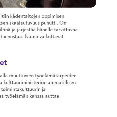
eltiin kädentaitojen oppimisen
ksen skaalautuvuus puhutti. On
ilönä ja järjestää hänelle tarvittavaa
 tunnustaa. Nämä vaikuttavat
et
rtalla muuttuvien työelämätarpeiden
a kulttuuriministeriön ammatillisen
toimintakulttuurin ja
sa työelämän kanssa auttaa