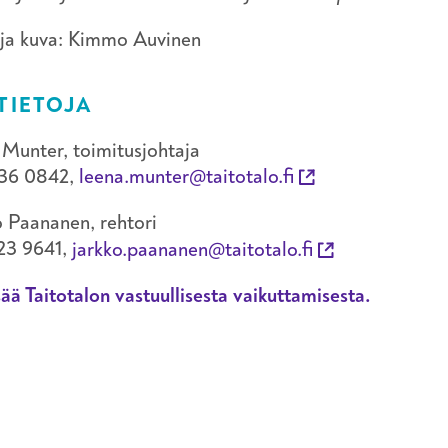
 ja kuva: Kimmo Auvinen
TIETOJA
Munter, toimitusjohtaja
36 0842,
leena.munter@taitotalo.fi
 Paananen, rehtori
23 9641,
jarkko.paananen@taitotalo.fi
sää Taitotalon vastuullisesta vaikuttamisesta.