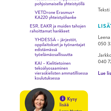
pohjoismaisella yhteistyöllä
Teksti
VETDrone Erasmus+
KA220 yhteistyöhanke
LISÄ
ESR, EAKR ja muiden tahojen
rahoittamat hankkeet
Leena 
YHDESSÄ – järjestöt,
050 3
oppilaitokset ja työnantajat
edistämässä
työelämäosallisuutta
Jarkko
040 7
KAI – Kielitietoinen
tekoälyosaaminen
Lue li
vieraskielisten ammatillisessa
koulutuksessa
i
Kysy
lisää
Leena Munter