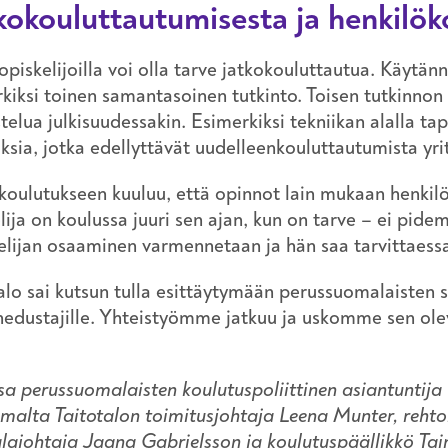
kokouluttautumisesta ja henkilök
opiskelijoilla voi olla tarve jatkokouluttautua. Käytän
kiksi toinen samantasoinen tutkinto. Toisen tutkinnon
telua julkisuudessakin. Esimerkiksi tekniikan alalla t
sia, jotka edellyttävät uudelleenkouluttautumista yri
koulutukseen kuuluu, että opinnot lain mukaan henkil
lija on koulussa juuri sen ajan, kun on tarve – ei p
lijan osaaminen varmennetaan ja hän saa tarvittaessa
alo sai kutsun tulla esittäytymään perussuomalaisten s
edustajille. Yhteistyömme jatkuu ja uskomme sen oleva
a perussuomalaisten koulutuspoliittinen asiantuntija
alta Taitotalon toimitusjohtaja Leena Munter, rehto
lajohtaja Jaana Gabrielsson ja koulutuspäällikkö Ta