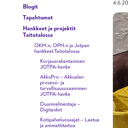
4.6.2
Blogit
Tapahtumat
Hankkeet ja projektit
Taitotalossa
OKM:n, OPH:n ja Jotpan
hankkeet Taitotalossa
Korjausrakentamisen
JOTPA-hanke
AkkuPro – Akkualan
prosessi- ja
turvallisuusosaaminen
JOTPA-hanke
Duunivalmentaja –
Digitaidot
Kotipalveluosaajat – Laatua
ja ammattitaitoa