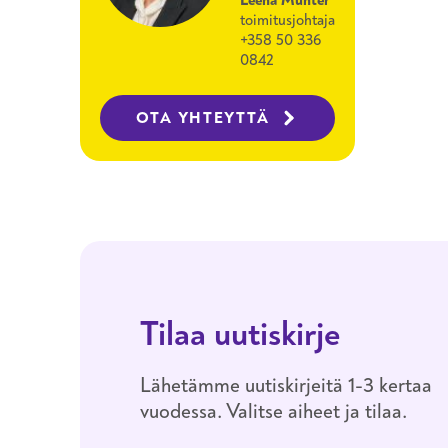
toimitusjohtaja
+358 50 336
0842
OTA YHTEYTTÄ
Tilaa uutiskirje
Lähetämme uutiskirjeitä 1-3 kertaa
vuodessa. Valitse aiheet ja tilaa.