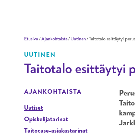
Taitotalo
Etusivu
/
Ajankohtaista
/
Uutinen
/
Taitotalo esittäytyi peru
UUTINEN
Taitotalo esittäytyi 
ALAVALIKKO OSIOLLE
AJANKOHTAISTA
Perus
Taito
Uutiset
kampu
Opiskelijatarinat
Jark
Taitocase-asiakastarinat