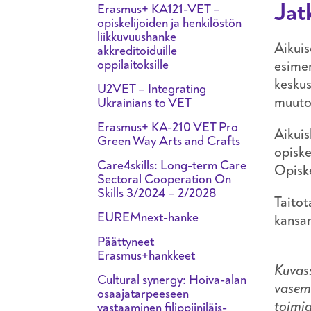
Jat
Erasmus+ KA121-VET –
opiskelijoiden ja henkilöstön
liikkuvuushanke
Aikuis
akkreditoiduille
oppilaitoksille
esimer
keskus
U2VET – Integrating
muutok
Ukrainians to VET
Erasmus+ KA-210 VET Pro
Aikuis
Green Way Arts and Crafts
opiske
Care4skills: Long-term Care
Opiske
Sectoral Cooperation On
Skills 3/2024 – 2/2028
Taitot
EUREMnext-hanke
kansan
Päättyneet
Erasmus+hankkeet
Kuvass
Cultural synergy: Hoiva-alan
vasemm
osaajatarpeeseen
toimia
vastaaminen filippiiniläis-