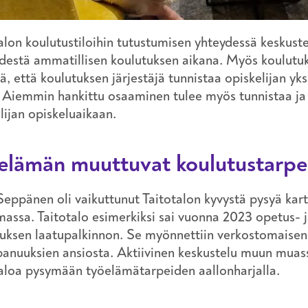
alon koulutustiloihin tutustumisen yhteydessä keskust
destä ammatillisen koulutuksen aikana. Myös koulutu
ä, että koulutuksen järjestäjä tunnistaa opiskelijan yks
 Aiemmin hankittu osaaminen tulee myös tunnistaa ja
lijan opiskeluaikaan.
elämän muuttuvat koulutustarpe
Seppänen oli vaikuttunut Taitotalon kyvystä pysyä ka
assa. Taitotalo esimerkiksi sai vuonna 2023 opetus- j
uksen laatupalkinnon. Se myönnettiin verkostomaisen 
anuuksien ansiosta. Aktiivinen keskustelu muun muas
aloa pysymään työelämätarpeiden aallonharjalla.