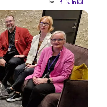
Facebook
X
LinkedIn
Email
Jaa