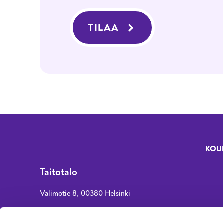
TILAA
KOU
Fo
Taitotalo
Valimotie 8, 00380 Helsinki
asiakaspalvelu@taitotalo.fi