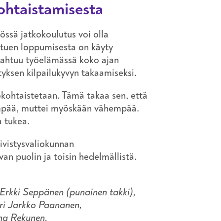
ohtaistamisesta
nössä jatkokoulutus voi olla
 tuen loppumisesta on käyty
apahtuu työelämässä koko ajan
tyksen kilpailukyvyn takaamiseksi.
ökohtaistetaan. Tämä takaa sen, että
idempää, muttei myöskään vähempää.
 tukea.
ivistysvaliokunnan
n puolin ja toisin hedelmällistä.
 Erkki Seppänen (punainen takki),
ri Jarkko Paananen,
ina Rekunen.