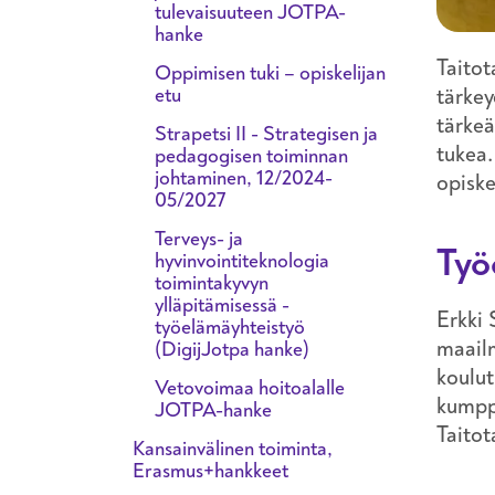
tulevaisuuteen JOTPA-
hanke
Taitot
Oppimisen tuki – opiskelijan
etu
tärkey
tärkeä
Strapetsi II - Strategisen ja
tukea.
pedagogisen toiminnan
johtaminen, 12/2024-
opiske
05/2027
Terveys- ja
Työ
hyvinvointiteknologia
toimintakyvyn
ylläpitämisessä -
Erkki 
työelämäyhteistyö
maailm
(DigijJotpa hanke)
koulut
Vetovoimaa hoitoalalle
kumpp
JOTPA-hanke
Taitot
Kansainvälinen toiminta,
Erasmus+hankkeet