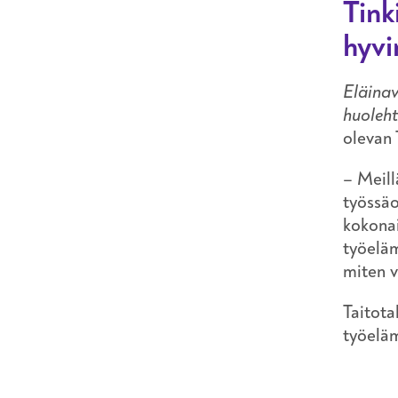
Tink
hyvi
Eläinav
huoleh
olevan 
– Meill
työssäo
kokonai
työelä
miten v
Taitota
työelä