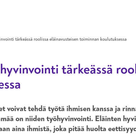
Hyppää pääsisältöön
vinvointi tärkeässä roolissa eläinavusteisen toiminnan koulutuksessa
 hyvinvointi tärkeässä roo
essa
t voivat tehdä työtä ihmisen kanssa ja rinna
ämää on niiden työhyvinvointi. Eläinten hyv
aan aina ihmistä, joka pitää huolta eettisy