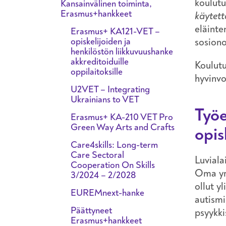
koulutu
Kansainvälinen toiminta,
Erasmus+hankkeet
käytett
eläinte
Erasmus+ KA121-VET –
opiskelijoiden ja
sosiono
henkilöstön liikkuvuushanke
akkreditoiduille
Koulutu
oppilaitoksille
hyvinvo
U2VET – Integrating
Ukrainians to VET
Työe
Erasmus+ KA-210 VET Pro
Green Way Arts and Crafts
opis
Care4skills: Long-term
Care Sectoral
Luviala
Cooperation On Skills
Oma yri
3/2024 – 2/2028
ollut y
EUREMnext-hanke
autismi
Päättyneet
psyykki
Erasmus+hankkeet