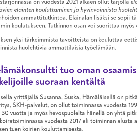
starjonnassa on vuodesta 2021 alkaen ollut tarjolla
el
ävien eläinten kouluttaminen ja hyvinvoinnista huoleh
nhoidon ammattitutkintoa. Eläinalan lisäksi se sopii 
min koulutukseen. Tutkinnon osan voi suorittaa myös e
ksen yksi tärkeimmistä tavoitteista on kouluttaa eetti
innista huolehtivia ammattilaisia työelämään.
lämäkonsultti tuo oman osaamis
kelijoille suoraan kentältä
isella yrittäjällä Susanna, Suska, Hämäläisellä on pitkä
tys, SKH-palvelut, on ollut toiminnassa vuodesta 1996
li 30 vuotta ja myös hevospuolelta hänellä on yhtä pi
koiratoiminnassa vuodesta 2017 eli toiminnan alusta 
sen tuen koirien kouluttamisesta.