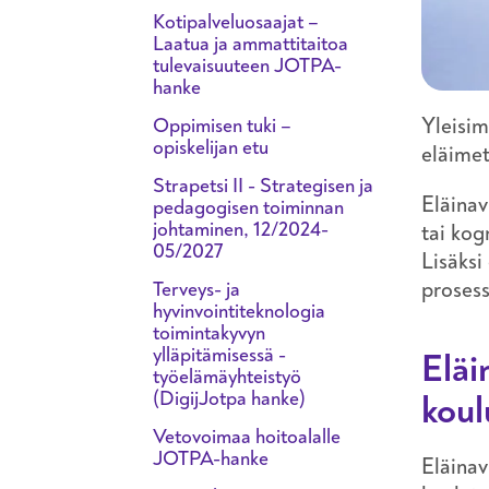
Kotipalveluosaajat –
Laatua ja ammattitaitoa
tulevaisuuteen JOTPA-
hanke
Yleisim
Oppimisen tuki –
opiskelijan etu
eläimet
Strapetsi II - Strategisen ja
Eläinav
pedagogisen toiminnan
johtaminen, 12/2024-
tai kog
05/2027
Lisäksi
prosess
Terveys- ja
hyvinvointiteknologia
toimintakyvyn
ylläpitämisessä -
Eläi
työelämäyhteistyö
(DigijJotpa hanke)
kou
Vetovoimaa hoitoalalle
JOTPA-hanke
Eläinav