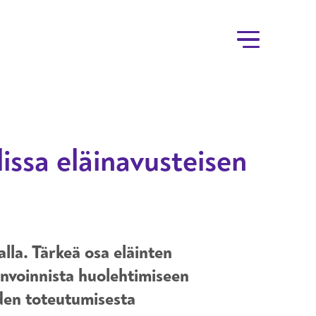
lissa eläinavusteisen
lla. Tärkeä osa eläinten
invoinnista huolehtimiseen
yden toteutumisesta