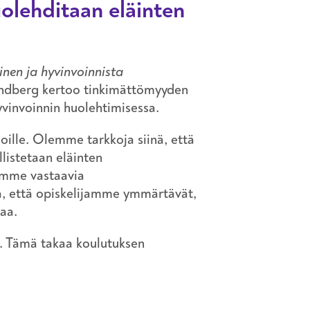
olehditaan eläinten
inen ja hyvinvoinnista
andberg kertoo tinkimättömyyden
yvinvoinnin huolehtimisessa.
oille. Olemme tarkkoja siinä, että
listetaan eläinten
jamme vastaavia
, että opiskelijamme ymmärtävät,
taa.
n. Tämä takaa koulutuksen