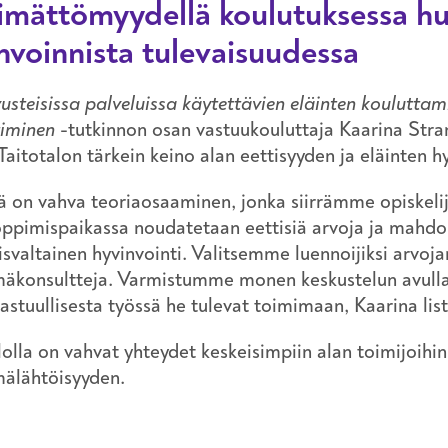
imättömyydellä koulutuksessa hu
nvoinnista tulevaisuudessa
usteisissa palveluissa käytettävien eläinten kouluttam
timinen
-tutkinnon osan vastuukouluttaja Kaarina Str
Taitotalon tärkein keino alan eettisyyden ja eläinten h
ä on vahva teoriaosaaminen, jonka siirrämme opiskelij
ppimispaikassa noudatetaan eettisiä arvoja ja mahdol
svaltainen hyvinvointi. Valitsemme luennoijiksi arvo
mäkonsultteja. Varmistumme monen keskustelun avulla
astuullisesta työssä he tulevat toimimaan, Kaarina lis
lolla on vahvat yhteydet keskeisimpiin alan toimijoihi
mälähtöisyyden.