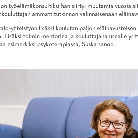
lon työelämäkonsultiksi hän siirtyi muutamia vuosia sit
nkouluttajan ammattitutkinnon valinnaisenaan eläinav
talo-yhteistyön lisäksi koulutan paljon eläinavusteisen
a. Lisäksi toimin mentorina ja kouluttajana usealle yrity
aa esimerkiksi psykoterapiassa, Suska sanoo.