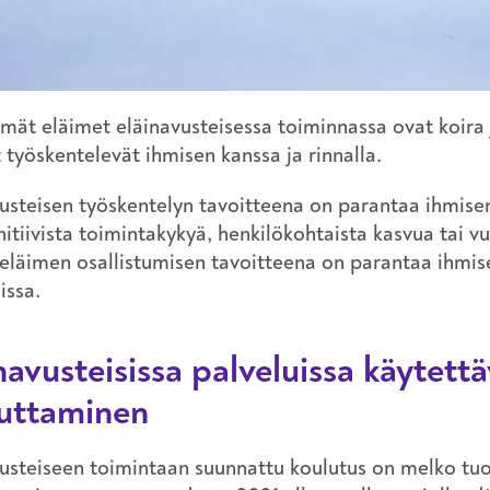
mät eläimet eläinavusteisessa toiminnassa ovat koira
 työskentelevät ihmisen kanssa ja rinnalla.
usteisen työskentelyn tavoitteena on parantaa ihmisen
nitiivista toimintakykyä, henkilökohtaista kasvua tai v
 eläimen osallistumisen tavoitteena on parantaa ihmis
issa.
navusteisissa palveluissa käytettä
luttaminen
usteiseen toimintaan suunnattu koulutus on melko tuo