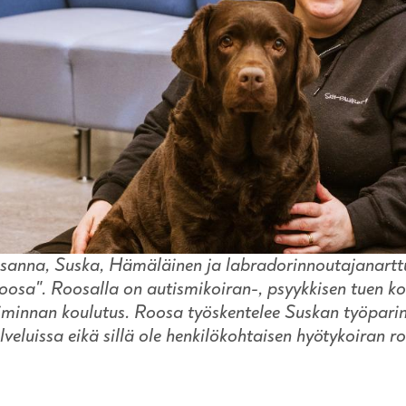
sanna, Suska, Hämäläinen ja labradorinnoutajanart
oosa". Roosalla on autismikoiran-, psyykkisen tuen koi
iminnan koulutus. Roosa työskentelee Suskan työparin
lveluissa eikä sillä ole henkilökohtaisen hyötykoiran ro