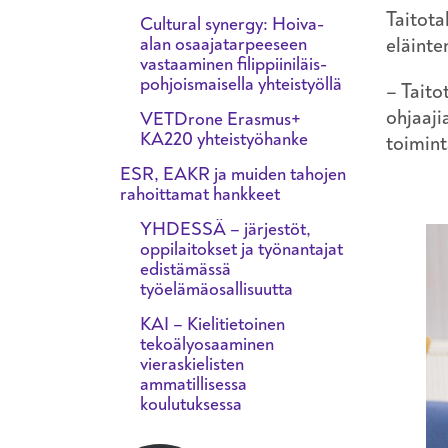
Taitota
Cultural synergy: Hoiva-
alan osaajatarpeeseen
eläinte
vastaaminen filippiiniläis-
pohjoismaisella yhteistyöllä
– Taito
ohjaaji
VETDrone Erasmus+
KA220 yhteistyöhanke
toimint
ESR, EAKR ja muiden tahojen
rahoittamat hankkeet
YHDESSÄ – järjestöt,
oppilaitokset ja työnantajat
edistämässä
työelämäosallisuutta
KAI – Kielitietoinen
tekoälyosaaminen
vieraskielisten
ammatillisessa
koulutuksessa