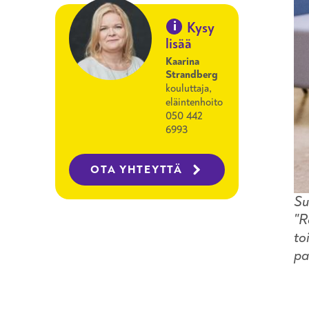
i
Kysy
lisää
Kaarina
Strandberg
kouluttaja,
eläintenhoito
050 442
6993
OTA YHTEYTTÄ
Su
"R
to
pa