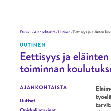
Taitotalo
Etusivu
/
Ajankohtaista
/
Uutinen
/
Eettisyys ja eläinten hy
UUTINEN
Eettisyys ja eläinten
toiminnan koulutuks
ALAVALIKKO OSIOLLE
AJANKOHTAISTA
Eläime
työel
Uutiset
tarvit
Opiskelijatarinat