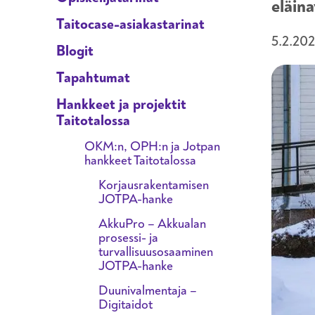
eläin
Taitocase-asiakastarinat
5.2.20
Blogit
Tapahtumat
Hankkeet ja projektit
Taitotalossa
OKM:n, OPH:n ja Jotpan
hankkeet Taitotalossa
Korjausrakentamisen
JOTPA-hanke
AkkuPro – Akkualan
prosessi- ja
turvallisuusosaaminen
JOTPA-hanke
Duunivalmentaja –
Digitaidot