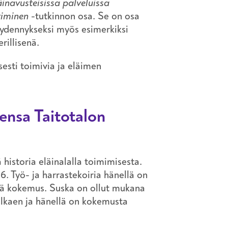
äinavusteisissa palveluissa
timinen
-tutkinnon osa. Se on osa
täydennykseksi myös esimerkiksi
rillisenä.
sesti toimivia ja eläimen
ensa Taitotalon
 historia eläinalalla toimimisesta.
. Työ- ja harrastekoiria hänellä on
tkä kokemus. Suska on ollut mukana
alkaen ja hänellä on kokemusta