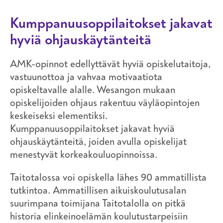
Kumppanuusoppilaitokset jakavat
hyviä ohjauskäytänteitä
AMK-opinnot edellyttävät hyviä opiskelutaitoja,
vastuunottoa ja vahvaa motivaatiota
opiskeltavalle alalle. Wesangon mukaan
opiskelijoiden ohjaus rakentuu väyläopintojen
keskeiseksi elementiksi.
Kumppanuusoppilaitokset jakavat hyviä
ohjauskäytänteitä, joiden avulla opiskelijat
menestyvät korkeakouluopinnoissa.
Taitotalossa voi opiskella lähes 90 ammatillista
tutkintoa. Ammatillisen aikuiskoulutusalan
suurimpana toimijana Taitotalolla on pitkä
historia elinkeinoelämän koulutustarpeisiin