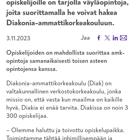
opiskelijoille on tarjolla väyläopintoja,
joita suorittamalla he voivat hakea
Diakonia-ammattikorkeakouluun.
Facebook
X
LinkedIn
Email
Jaa
3.11.2023
Opiskelijoiden on mahdollista suorittaa amk
-
opintoja samanaikaisesti toisen asteen
opintojensa kanssa.
Diakonia-ammattikorkeakoulu (Diak) on
valtakunnallinen verkostokorkeakoulu, jonka
missio on, että vasta kun maailma on kaikille
hyvä, Diakia ei enää tarvita. Diakissa on noin 3
300 opiskelijaa.
– Olemme haluttu ja toivottu opiskelupaikka.
Toimintamme tähtää inhimillisempään ja