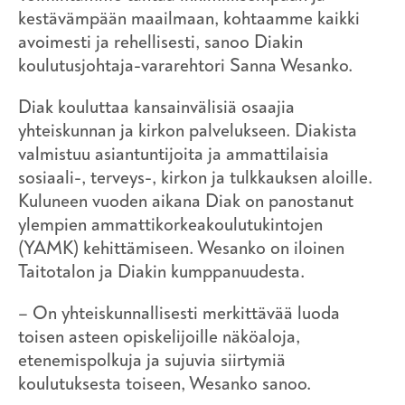
kestävämpään maailmaan, kohtaamme kaikki
avoimesti ja rehellisesti, sanoo Diakin
koulutusjohtaja-vararehtori Sanna Wesanko.
Diak kouluttaa kansainvälisiä osaajia
yhteiskunnan ja kirkon palvelukseen. Diakista
valmistuu asiantuntijoita ja ammattilaisia
sosiaali-, terveys-, kirkon ja tulkkauksen aloille.
Kuluneen vuoden aikana Diak on panostanut
ylempien ammattikorkeakoulutukintojen
(YAMK) kehittämiseen. Wesanko on iloinen
Taitotalon ja Diakin kumppanuudesta.
– On yhteiskunnallisesti merkittävää luoda
toisen asteen opiskelijoille näköaloja,
etenemispolkuja ja sujuvia siirtymiä
koulutuksesta toiseen, Wesanko sanoo.