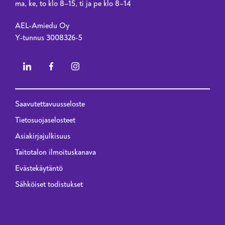
ma, ke, to klo 8–15, ti ja pe klo 8–14
AEL-Amiedu Oy
Y-tunnus 3008326-5
Saavutettavuusseloste
Privacy menu - 2023 renewal
Tietosuojaselosteet
Asiakirjajulkisuus
Taitotalon ilmoituskanava
Evästekäytäntö
Sähköiset todistukset