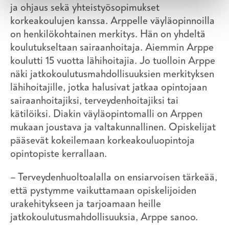
ja ohjaus sekä yhteistyösopimukset
korkeakoulujen kanssa. Arppelle väyläopinnoilla
on henkilökohtainen merkitys. Hän on yhdeltä
koulutukseltaan sairaanhoitaja. Aiemmin Arppe
koulutti 15 vuotta lähihoitajia. Jo tuolloin Arppe
näki jatkokoulutusmahdollisuuksien merkityksen
lähihoitajille, jotka halusivat jatkaa opintojaan
sairaanhoitajiksi, terveydenhoitajiksi tai
kätilöiksi. Diakin väyläopintomalli on Arppen
mukaan joustava ja valtakunnallinen. Opiskelijat
pääsevät kokeilemaan korkeakouluopintoja
opintopiste kerrallaan.
– Terveydenhuoltoalalla on ensiarvoisen tärkeää,
että pystymme vaikuttamaan opiskelijoiden
urakehitykseen ja tarjoamaan heille
jatkokoulutusmahdollisuuksia, Arppe sanoo.