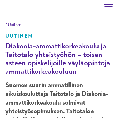
Taitotalo
Hyppää pääsisältöön
Uutinen
UUTINEN
Diakonia-ammattikorkeakoulu ja
Taitotalo yhteistyöhön – toisen
asteen opiskelijoille väyläopintoja
ammattikorkeakouluun
Suomen suurin ammatillinen
aikuiskouluttaja Taitotalo ja Diakonia-
ammattikorkeakoulu solmivat
yhteistyösopimuksen. Taitotalon