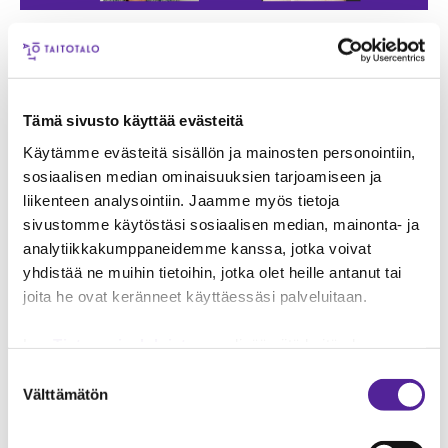
Väyläopintojen ansiosta
opiskelijat hakevat korkeakouluun
– pystymme vaikuttamaan
Tämä sivusto käyttää evästeitä
opiskelijoiden urakehitykseen
Käytämme evästeitä sisällön ja mainosten personointiin,
sosiaalisen median ominaisuuksien tarjoamiseen ja
Karri Soppi työskentelee opinto-ohjaajana
liikenteen analysointiin. Jaamme myös tietoja
Diakissa. Hän ohjaa sekä avoimen
sivustomme käytöstäsi sosiaalisen median, mainonta- ja
ammattikorkeakoulun että tutkintoon johtavan
analytiikkakumppaneidemme kanssa, jotka voivat
koulutuksen opiskelijoita. Puhuttaessa
yhdistää ne muihin tietoihin, jotka olet heille antanut tai
väyläopinnoista Soppi nostaa esiin kolme asiaa:
joita he ovat keränneet käyttäessäsi palveluitaan.
tutustuminen, innostuminen ja onnistuminen.
Lue
Tietosuojaehdoistamme
lisää siitä keitä olemme,
Väyläopinnot tarjoavat mahdollisuuden nähdä,
miten voit ottaa meihin yhteyttä ja miten käsittelemme
millaista opiskelu korkeakoulussa on. Ne
Suostumuksen
henkilökohtaisia tietojasi.
Googlen Business Data
Välttämätön
innostavat hakemaan korkeakouluun ja
valinta
Responsibility Site
-sivuston mukaisesti varmistamme
syventävät kiinnostusta omaa alaa kohtaan.
tietojen läpinäkyvyyden ja hallinnan.