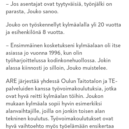
– Jos asentajat ovat tyytyväisiä, työnjälki on
parasta, Jouko sanoo.
Jouko on työskennellyt kylmäalalla yli 20 vuotta
ja esihenkilönä 8 vuotta.
– Ensimmäinen kosketukseni kylmäalaan oli itse
asiassa jo vuonna 1996, kun olin
työharjoittelussa kodinkonehuollossa. Jokin
alassa kiinnosti jo silloin, Jouko muistelee.
ARE järjestää yhdessä Oulun Taitotalon ja TE-
palveluiden kanssa työvoimakoulutuksia, jotka
ovat hyvä reitti kylmäalan töihin. Joukon
mukaan kylmäala sopii hyvin esimerkiksi
alanvaihtajille, joilla on jonkin toisen alan
tekninen koulutus. Työvoimakoulutukset ovat
hyvä vaihtoehto myös työelämään ensikertaa