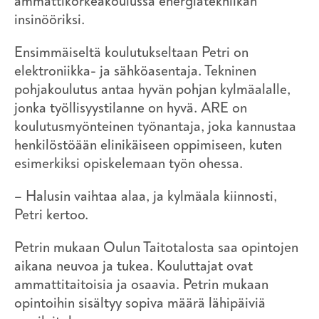
ammattikorkeakoulussa energiatekniikan
insinööriksi.
Ensimmäiseltä koulutukseltaan Petri on
elektroniikka- ja sähköasentaja. Tekninen
pohjakoulutus antaa hyvän pohjan kylmäalalle,
jonka työllisyystilanne on hyvä. ARE on
koulutusmyönteinen työnantaja, joka kannustaa
henkilöstöään elinikäiseen oppimiseen, kuten
esimerkiksi opiskelemaan työn ohessa.
– Halusin vaihtaa alaa, ja kylmäala kiinnosti,
Petri kertoo.
Petrin mukaan Oulun Taitotalosta saa opintojen
aikana neuvoa ja tukea. Kouluttajat ovat
ammattitaitoisia ja osaavia. Petrin mukaan
opintoihin sisältyy sopiva määrä lähipäiviä