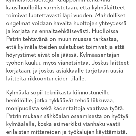
kausihuolloilla varmistetaan, että kylmälaitteet
toimivat luotettavasti läpi vuoden. Mahdolliset
ongelmat voidaan havaita huoltojen yhteydessä
ja korjata ne ennaltaehkäisevästi. Huolloissa
Petrin tehtävänä on muun muassa tarkastaa,
että kylmälaitteiden sulatukset toimivat ja että
höyrystimet eivät ole jäässä. Kylmäasentajan
työhön kuuluu myös vianetsintää. Joskus laitteet
korjataan, ja joskus asiakkaalle tarjotaan uusia
laitteita rikkoontuneiden tilalle.
Kylmäala sopii tekniikasta kiinnostuneille
henkilöille, jotka tykkäävät tehdä liikkuvaa,
monipuolista sekä kädentaitoja vaativaa työtä.
Petrin mukaan sähköalan osaamisesta on hyötyä
kylmäalalla, koska esimerkiksi vianhaku vaatii
erilaisten mittareiden ja työkalujen käyttämistä.