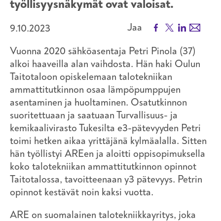
työllisyysnäkymät ovat valoisat.
Facebook
X
LinkedIn
Email
Jaa
9.10.2023
Vuonna 2020 sähköasentaja Petri Pinola (37)
alkoi haaveilla alan vaihdosta. Hän haki Oulun
Taitotaloon opiskelemaan talotekniikan
ammattitutkinnon osaa lämpöpumppujen
asentaminen ja huoltaminen. Osatutkinnon
suoritettuaan ja saatuaan Turvallisuus- ja
kemikaalivirasto Tukesilta e3-pätevyyden Petri
toimi hetken aikaa yrittäjänä kylmäalalla. Sitten
hän työllistyi AREen ja aloitti oppisopimuksella
koko talotekniikan ammattitutkinnon opinnot
Taitotalossa, tavoitteenaan y3 pätevyys. Petrin
opinnot kestävät noin kaksi vuotta.
ARE on suomalainen talotekniikkayritys, joka