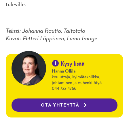
tuleville.
Teksti: Johanna Rautio, Taitotalo
Kuvat: Petteri Löppönen, Lumo Image
i
Kysy lisää
Hanna Ollila
kouluttaja, kylmätekniikka,
johtaminen ja esihenkilötyö
044 722 4766
OTA YHTEYTTÄ