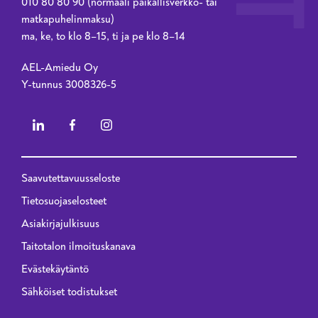
010 80 80 90 (normaali paikallisverkko- tai
matkapuhelinmaksu)
ma, ke, to klo 8–15, ti ja pe klo 8–14
AEL-Amiedu Oy
Y-tunnus 3008326-5
Saavutettavuusseloste
Privacy menu - 2023 renewal
Tietosuojaselosteet
Asiakirjajulkisuus
Taitotalon ilmoituskanava
Evästekäytäntö
Sähköiset todistukset