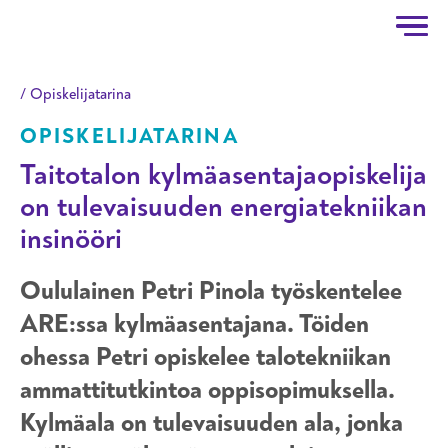
Taitotalo
Hyppää pääsisältöön
Opiskelijatarina
OPISKELIJATARINA
Taitotalon kylmäasentajaopiskelija
on tulevaisuuden energiatekniikan
insinööri
Oululainen Petri Pinola työskentelee
ARE:ssa kylmäasentajana. Töiden
ohessa Petri opiskelee talotekniikan
ammattitutkintoa oppisopimuksella.
Kylmäala on tulevaisuuden ala, jonka