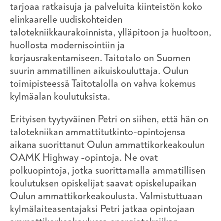
tarjoaa ratkaisuja ja palveluita kiinteistön koko
elinkaarelle uudiskohteiden
talotekniikkaurakoinnista, ylläpitoon ja huoltoon,
huollosta modernisointiin ja
korjausrakentamiseen. Taitotalo on Suomen
suurin ammatillinen aikuiskouluttaja. Oulun
toimipisteessä Taitotalolla on vahva kokemus
kylmäalan koulutuksista.
Erityisen tyytyväinen Petri on siihen, että hän on
talotekniikan ammattitutkinto-opintojensa
aikana suorittanut Oulun ammattikorkeakoulun
OAMK Highway -opintoja. Ne ovat
polkuopintoja, jotka suorittamalla ammatillisen
koulutuksen opiskelijat saavat opiskelupaikan
Oulun ammattikorkeakoulusta. Valmistuttuaan
kylmälaiteasentajaksi Petri jatkaa opintojaan