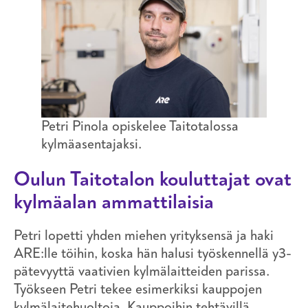
Petri Pinola opiskelee Taitotalossa
kylmäasentajaksi.
Oulun Taitotalon kouluttajat ovat
kylmäalan ammattilaisia
Petri lopetti yhden miehen yrityksensä ja haki
ARE:lle töihin, koska hän halusi työskennellä y3-
pätevyyttä vaativien kylmälaitteiden parissa.
Työkseen Petri tekee esimerkiksi kauppojen
kylmälaitehuoltoja. Kauppoihin tehtävillä