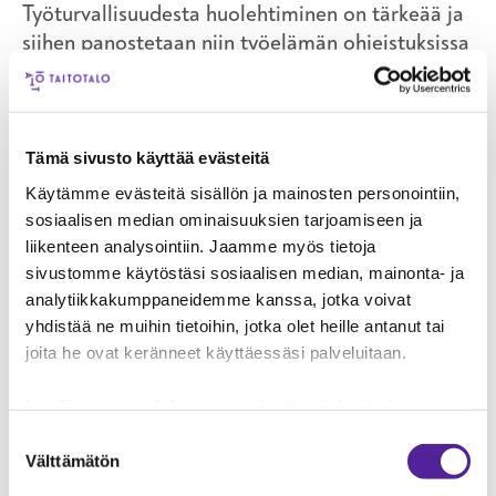
Työturvallisuudesta huolehtiminen on tärkeää ja
siihen panostetaan niin työelämän ohjeistuksissa
kuin koulutuksessakin.
– Kylmäaineita käsiteltäessä pitää olla
huolellinen, sillä nestemäinen kylmäaine tekee
Tämä sivusto käyttää evästeitä
palovamman kaltaisia paleltumia iholle
Käytämme evästeitä sisällön ja mainosten personointiin,
päästessään, Petri sanoo.
sosiaalisen median ominaisuuksien tarjoamiseen ja
liikenteen analysointiin. Jaamme myös tietoja
Oulun Taitotalo käyttää omien päätoimisten
sivustomme käytöstäsi sosiaalisen median, mainonta- ja
kouluttajien lisäksi suoraan työelämästä tulevia
analytiikkakumppaneidemme kanssa, jotka voivat
konsulttikouluttajia. He tekevät päivätyökseen
yhdistää ne muihin tietoihin, jotka olet heille antanut tai
kylmälaiteasennuksia ja huoltoja ja kertovat
joita he ovat keränneet käyttäessäsi palveluitaan.
opiskelijoille aitoja esimerkkejä suoraan työstä.
Lue
Tietosuojaehdoistamme
lisää siitä keitä olemme,
miten voit ottaa meihin yhteyttä ja miten käsittelemme
Suostumuksen
Hyvä työyhteisö on voimavara
henkilökohtaisia tietojasi.
Googlen Business Data
Välttämätön
valinta
Responsibility Site
-sivuston mukaisesti varmistamme