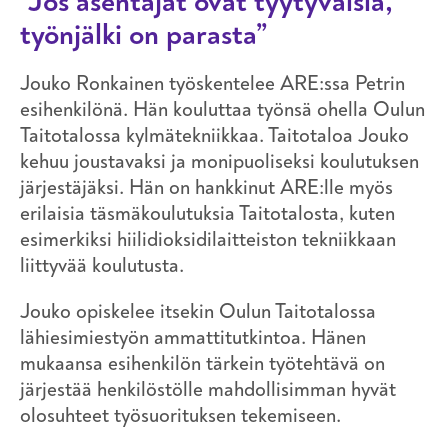
”Jos asentajat ovat tyytyväisiä,
työnjälki on parasta”
Jouko Ronkainen
työskentelee ARE:ssa Petrin
esihenkilönä. Hän kouluttaa työnsä ohella Oulun
Taitotalossa kylmätekniikkaa. Taitotaloa Jouko
kehuu joustavaksi ja monipuoliseksi koulutuksen
järjestäjäksi. Hän on hankkinut ARE:lle myös
erilaisia täsmäkoulutuksia Taitotalosta, kuten
esimerkiksi hiilidioksidilaitteiston tekniikkaan
liittyvää koulutusta.
Jouko opiskelee itsekin Oulun Taitotalossa
lähiesimiestyön ammattitutkintoa. Hänen
mukaansa esihenkilön tärkein työtehtävä on
järjestää henkilöstölle mahdollisimman hyvät
olosuhteet työsuorituksen tekemiseen.