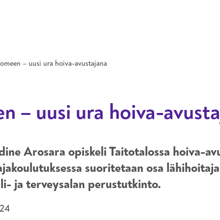
Hyppää pääsisältöön
uomeen – uusi ura hoiva-avustajana
en – uusi ura hoiva-avust
dine Arosara opiskeli Taitotalossa hoiva-av
ajakoulutuksessa suoritetaan osa lähihoitaja
li- ja terveysalan perustutkinto.
024