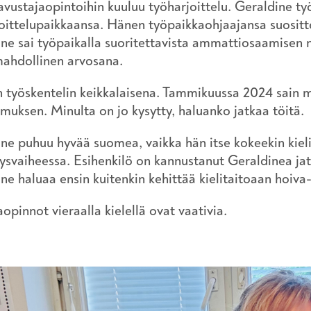
vustajaopintoihin kuuluu työharjoittelu. Geraldine työ
oittelupaikkaansa. Hänen työpaikkaohjaajansa suositte
ne sai työpaikalla suoritettavista ammattiosaamisen n
ahdollinen arvosana.
 työskentelin keikkalaisena. Tammikuussa 2024 sain 
muksen. Minulta on jo kysytty, haluanko jatkaa töitä.
ne puhuu hyvää suomea, vaikka hän itse kokeekin kieli
tysvaiheessa. Esihenkilö on kannustanut Geraldinea ja
ne haluaa ensin kuitenkin kehittää kielitaitoaan hoiva
aopinnot vieraalla kielellä ovat vaativia.