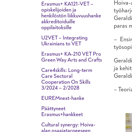
Hoiva-a
Erasmus+ KA121-VET –
opiskelijoiden ja
työharj
henkilöstön liikkuvuushanke
Geraldi
akkreditoiduille
paras m
oppilaitoksille
U2VET – Integrating
– Ensin
Ukrainians to VET
työsopi
Erasmus+ KA-210 VET Pro
Green Way Arts and Crafts
Geraldi
ja kehi
Care4skills: Long-term
Geraldi
Care Sectoral
Cooperation On Skills
3/2024 – 2/2028
– Teori
EUREMnext-hanke
Päättyneet
Erasmus+hankkeet
Cultural synergy: Hoiva-
alan osaajatarpeeseen