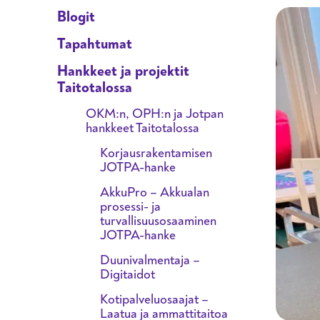
Blogit
Tapahtumat
Hankkeet ja projektit
Taitotalossa
OKM:n, OPH:n ja Jotpan
hankkeet Taitotalossa
Korjausrakentamisen
JOTPA-hanke
AkkuPro – Akkualan
prosessi- ja
turvallisuusosaaminen
JOTPA-hanke
Duunivalmentaja –
Digitaidot
Kotipalveluosaajat –
Laatua ja ammattitaitoa