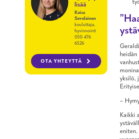
ty
lisää
Kaisa
”Haa
Savelainen
kouluttaja,
ystä
hyvinvointi
050 476
6526
Geraldi
heidän 
OTA YHTEYTTÄ
vanhust
moninai
yksilö,
Erityis
– Hymyi
Kaikki 
ystäväl
eniten.