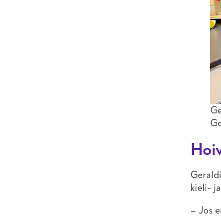
Ge
Ge
Hoiv
Geraldi
kieli- 
– Jos e