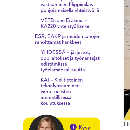
vastaaminen filippiiniläis-
pohjoismaisella yhteistyöllä
VETDrone Erasmus+
KA220 yhteistyöhanke
ESR, EAKR ja muiden tahojen
rahoittamat hankkeet
YHDESSÄ – järjestöt,
oppilaitokset ja työnantajat
edistämässä
työelämäosallisuutta
KAI – Kielitietoinen
tekoälyosaaminen
vieraskielisten
ammatillisessa
koulutuksessa
Fi
i
Kysy