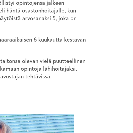
llistyi opintojensa jälkeen
li häntä osastonhoitajalle, kun
äytöistä arvosanaksi 5, joka on
määräaikaisen 6 kuukautta kestävän
taitonsa olevan vielä puutteellinen
tkamaan opintoja lähihoitajaksi.
-avustajan tehtävissä.