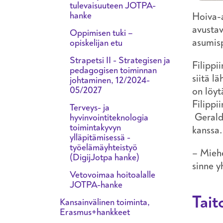
tulevaisuuteen JOTPA-
hanke
Hoiva-a
avustav
Oppimisen tuki –
asumisp
opiskelijan etu
Strapetsi II - Strategisen ja
Filippi
pedagogisen toiminnan
siitä l
johtaminen, 12/2024-
05/2027
on löyt
Filippi
Terveys- ja
Gerald
hyvinvointiteknologia
toimintakyvyn
kanssa.
ylläpitämisessä -
työelämäyhteistyö
– Miehe
(DigijJotpa hanke)
sinne y
Vetovoimaa hoitoalalle
JOTPA-hanke
Tait
Kansainvälinen toiminta,
Erasmus+hankkeet