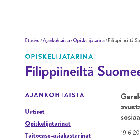
Taitotalo
Etusivu
/
Ajankohtaista
/
Opiskelijatarina
/
Filippiineiltä S
OPISKELIJATARINA
Filippiineiltä Suome
ALAVALIKKO OSIOLLE
AJANKOHTAISTA
Geral
avust
Uutiset
sosiaa
Opiskelijatarinat
19.6.2
Taitocase-asiakastarinat