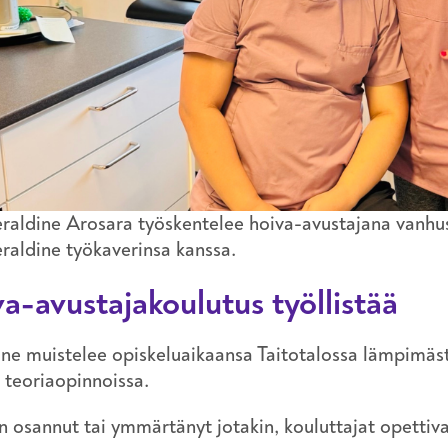
raldine Arosara työskentelee hoiva-avustajana vanhu
raldine työkaverinsa kanssa.
a-avustajakoulutus työllistää
ne muistelee opiskeluaikaansa Taitotalossa lämpimästi.
ja teoriaopinnoissa.
n osannut tai ymmärtänyt jotakin, kouluttajat opettiva