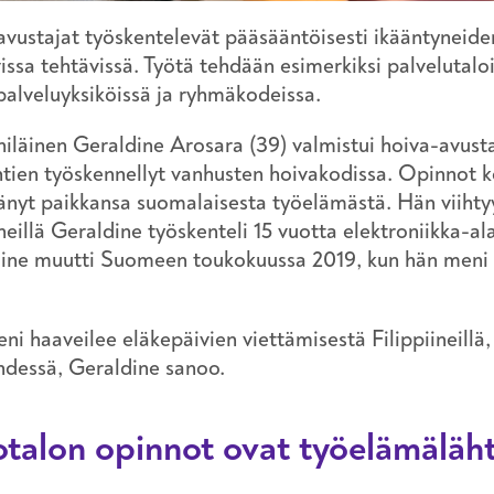
vustajat työskentelevät pääsääntöisesti ikääntyneide
issa tehtävissä. Työtä tehdään esimerkiksi palvelutaloi
alveluyksiköissä ja ryhmäkodeissa.
iniläinen Geraldine Arosara (39) valmistui hoiva-avus
ähtien työskennellyt vanhusten hoivakodissa. Opinnot k
änyt paikkansa suomalaisesta työelämästä. Hän viihty
ineillä Geraldine työskenteli 15 vuotta elektroniikka-a
ine muutti Suomeen toukokuussa 2019, kun hän meni 
ni haaveilee eläkepäivien viettämisestä Filippiineill
hdessä, Geraldine sanoo.
otalon opinnot ovat työelämäläht