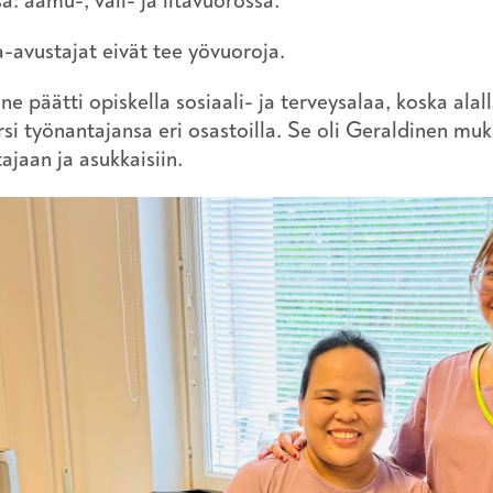
a: aamu-, väli- ja iltavuorossa.
-avustajat eivät tee yövuoroja.
ne päätti opiskella sosiaali- ja terveysalaa, koska alal
rsi työnantajansa eri osastoilla. Se oli Geraldinen mu
ajaan ja asukkaisiin.