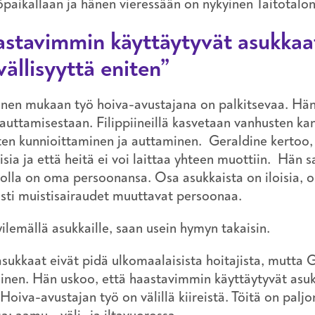
öpaikallaan ja hänen vieressään on nykyinen Taitotalon
stavimmin käyttäytyvät asukkaat
vällisyyttä eniten”
nen mukaan työ hoiva-avustajana on palkitsevaa. Hän 
auttamisestaan. Filippiineillä kasvetaan vanhusten kans
en kunnioittaminen ja auttaminen. Geraldine kertoo,
sia ja että heitä ei voi laittaa yhteen muottiin. Hän 
 jolla on oma persoonansa. Osa asukkaista on iloisia, osa
esti muistisairaudet muuttavat persoonaa.
lemällä asukkaille, saan usein hymyn takaisin.
asukkaat eivät pidä ulkomaalaisista hoitajista, mutta Ge
linen. Hän uskoo, että haastavimmin käyttäytyvät asukk
 Hoiva-avustajan työ on välillä kiireistä. Töitä on palj