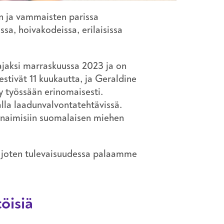
n ja vammaisten parissa
ssa, hoivakodeissa, erilaisissa
tajaksi marraskuussa 2023 ja on
estivät 11 kuukautta, ja Geraldine
y työssään erinomaisesti.
lalla laadunvalvontatehtävissä.
naimisiin suomalaisen miehen
ä, joten tulevaisuudessa palaamme
öisiä