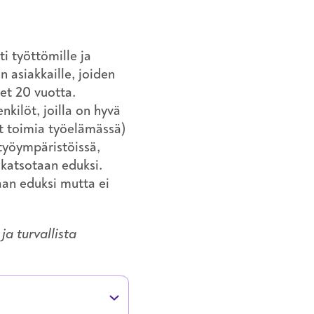
i työttömille ja
n asiakkaille, joiden
et 20 vuotta.
kilöt, joilla on hyvä
t toimia työelämässä)
 työympäristöissä,
t katsotaan eduksi.
aan eduksi mutta ei
ja turvallista