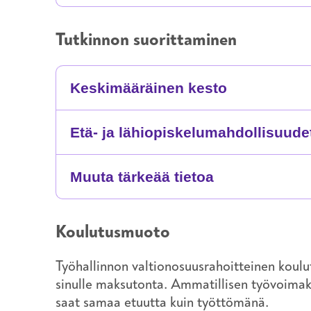
Tutkinnon suorittaminen
Keskimääräinen kesto
Etä- ja lähiopiskelumahdollisuude
Muuta tärkeää tietoa
Koulutusmuoto
Työhallinnon valtionosuusrahoitteinen koulu
sinulle maksutonta. Ammatillisen työvoima
saat samaa etuutta kuin työttömänä.