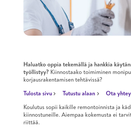
välinehuolto
työturvallisuus
uravalmennus
vartiointi ja järjestyksenvalvonta
Haluatko oppia tekemällä ja hankkia käytänn
työllistyy?
Kiinnostaako toimiminen monipuol
korjausrakentamisen tehtävissä?
Tulosta sivu
Tutustu alaan
Ota yhtey
Koulutus sopii kaikille remontoinnista ja käd
kiinnostuneille. Aiempaa kokemusta ei tarvi
riittää.