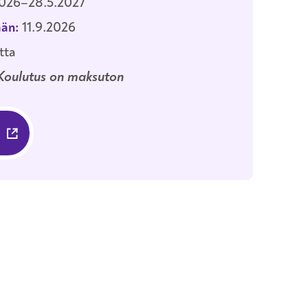
2026–28.5.2027
än:
11.9.2026
tta
Koulutus on maksuton
KOULUTUKSEEN SISÄPINTOJEN KORJAUS- 