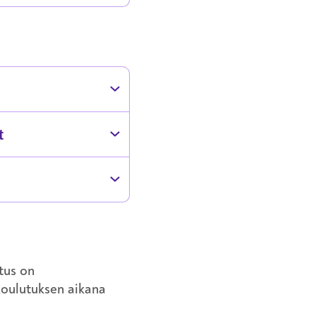
t
tus on
koulutuksen aikana