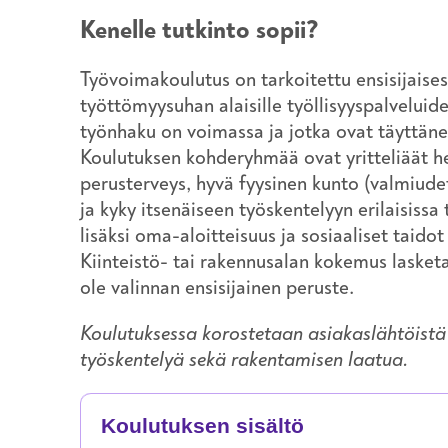
Kenelle tutkinto sopii?
Työvoimakoulutus on tarkoitettu ensisijaisest
työttömyysuhan alaisille työllisyyspalveluide
työnhaku on voimassa ja jotka ovat täyttäne
Koulutuksen kohderyhmää ovat yritteliäät hen
perusterveys, hyvä fyysinen kunto (valmiude
ja kyky itsenäiseen työskentelyyn erilaisissa
lisäksi oma-aloitteisuus ja sosiaaliset taido
Kiinteistö- tai rakennusalan kokemus lasket
ole valinnan ensisijainen peruste.
Koulutuksessa korostetaan asiakaslähtöistä 
työskentelyä sekä rakentamisen laatua.
Koulutuksen sisältö