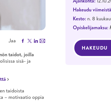
Ajankohta:
12.10.
Hakeudu viimeistä
Kesto:
n. 8 kuukau
Opiskelijamaksu:
Facebook
X
LinkedIn
Email
Jaa
HAKEUDU
ön taidot, joilla
isissa sisä- ja
ttä
en taidoista
ta – motivaatio oppia