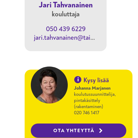
Jari Tahvanainen
kouluttaja
050 439 6229
jari.tahvanainen@taitotalo.fi
i
Kysy lisää
Johanna Marjanen
koulutussuunnittelija,
pintakäsittely
(rakentaminen)
020 746 1417
OTA YHTEYTTÄ