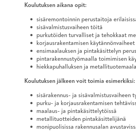
Koulutuksen aikana opit:
sisäremontoinnin perustaitoja erilaisissa
sisävalmistusvaiheen töitä
purkutöiden turvalliset ja tehokkaat m
korjausrakentamisen käytännönvaiheet
ensimaalauksen ja pintakäsittelyn peru
pintarakennustyömaalla toimimisen kä
hiekkapuhalluksen ja metallituotemaal
Koulutuksen jälkeen voit toimia esimerkiksi:
sisärakennus- ja sisävalmistusvaiheen t
purku- ja korjausrakentamisen tehtävis
maalaus- ja pintakäsittelytöissä
metallituotteiden pintakäsittelijänä
monipuolisissa rakennusalan avustaviss