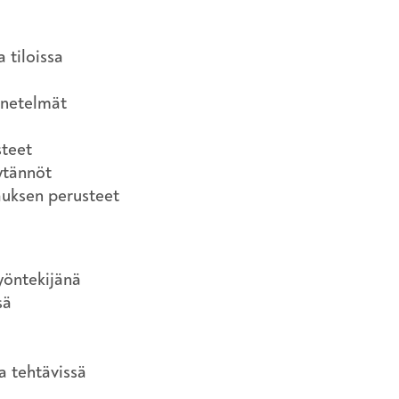
 tiloissa
enetelmät
steet
ytännöt
auksen perusteet
yöntekijänä
sä
a tehtävissä