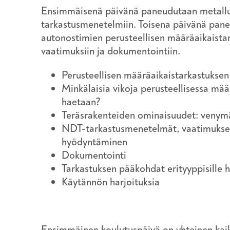
Ensimmäisenä päivänä paneudutaan metall
tarkastusmenetelmiin. Toisena päivänä pane
autonostimien perusteellisen määräaikaista
vaatimuksiin ja dokumentointiin.
Perusteellisen määräaikaistarkastuksen
Minkälaisia vikoja perusteellisessa mää
haetaan?
Teräsrakenteiden ominaisuudet: venym
NDT-tarkastusmenetelmät, vaatimukset
hyödyntäminen
Dokumentointi
Tarkastuksen pääkohdat erityyppisille h
Käytännön harjoituksia
Ensimmäinen koulutuspäivä on yhteinen kaiki