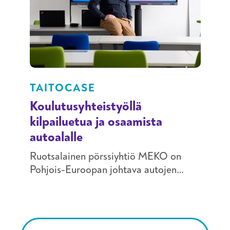
TAITOCASE
Koulutusyhteistyöllä
kilpailuetua ja osaamista
autoalalle
Ruotsalainen pörssiyhtiö MEKO on
Pohjois-Euroopan johtava autojen
varaosien jakeluyhtiö.