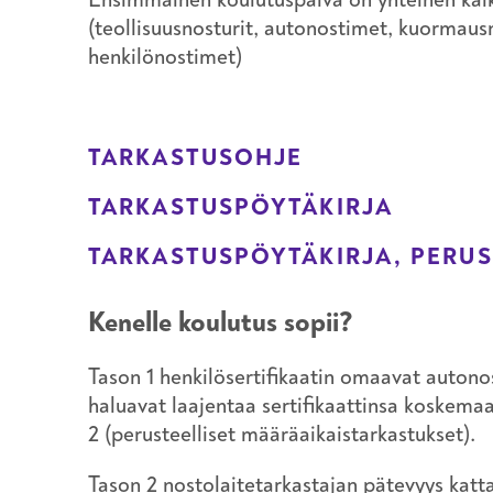
(teollisuusnosturit, autonostimet, kuormausn
henkilönostimet)
TARKASTUSOHJE
TARKASTUSPÖYTÄKIRJA
TARKASTUSPÖYTÄKIRJA, PERUS
Kenelle koulutus sopii?
Tason 1 henkilösertifikaatin omaavat autonos
haluavat laajentaa sertifikaattinsa koskem
2 (perusteelliset määräaikaistarkastukset).
Tason 2 nostolaitetarkastajan pätevyys katta