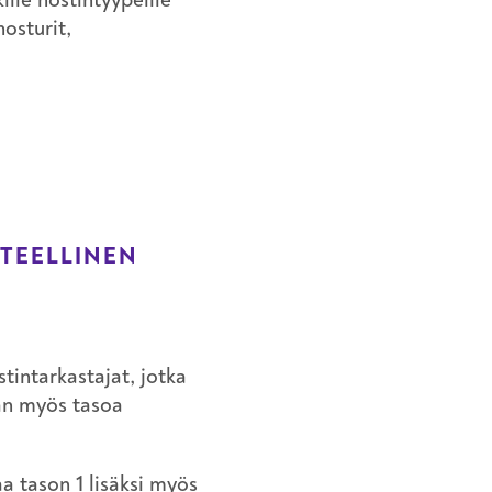
osturit,
TEELLINEN
tintarkastajat, jotka
aan myös tasoa
a tason 1 lisäksi myös