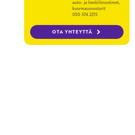
auto- ja henkilönostimet,
kuormausnosturit
050 374 2215
OTA YHTEYTTÄ