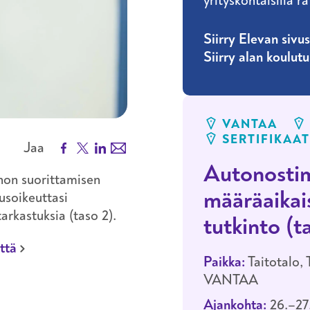
yrityskohtaisilla ra
Siirry Elevan sivus
Siirry alan koulut
VANTAA
SERTIFIKAAT
Facebook
X
LinkedIn
Email
Jaa
Autonostim
non suorittamisen
määräaikais
usoikeuttasi
arkastuksia (taso 2).
tutkinto (t
ttä
Paikka:
Taitotalo,
VANTAA
Ajankohta:
26.–27