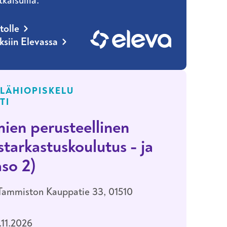
tkaisuilla.
tolle
uksiin Elevassa
LÄHIOPISKELU
TI
ien perusteellinen
tarkastuskoulutus - ja
aso 2)
 Tammiston Kauppatie 33, 01510
.11.2026