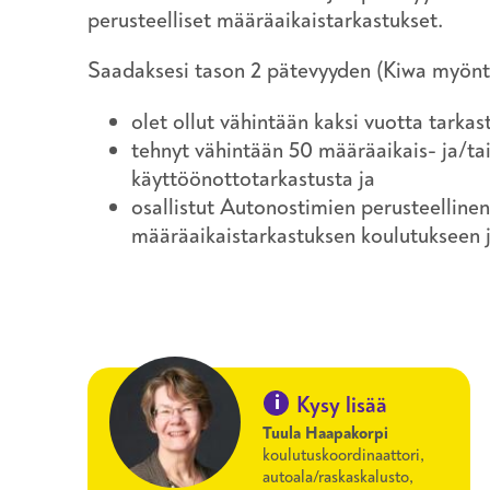
perusteelliset määräaikaistarkastukset.
Saadaksesi tason 2 pätevyyden (Kiwa myönt
olet ollut vähintään kaksi vuotta tarkas
tehnyt vähintään 50 määräaikais- ja/ta
käyttöönottotarkastusta ja
osallistut Autonostimien perusteellinen
määräaikaistarkastuksen koulutukseen j
i
Kysy lisää
Tuula Haapakorpi
koulutuskoordinaattori,
autoala/raskaskalusto,