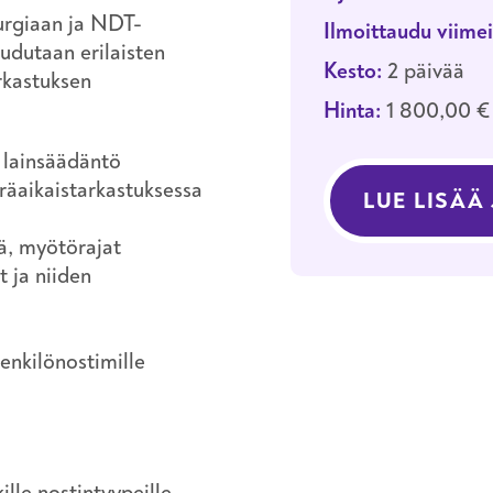
urgiaan ja NDT-
Ilmoittaudu viimei
udutaan erilaisten
Kesto:
2 päivää
rkastuksen
Hinta:
1 800,00 
 lainsäädäntö
räaikaistarkastuksessa
LUE LISÄÄ
ä, myötörajat
 ja niiden
enkilönostimille
lle nostintyypeille