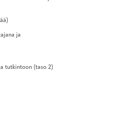
ää)
tajana ja
i
a tutkintoon (taso 2)