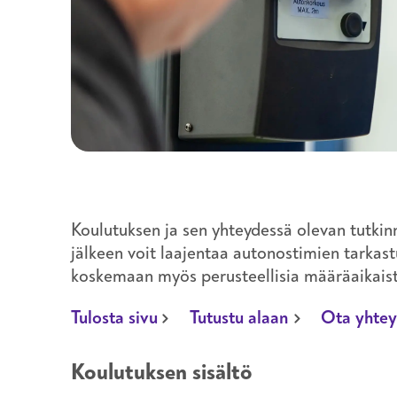
välinehuolto
työturvallisuus
uravalmennus
vartiointi ja järjestyksenvalvonta
Koulutuksen ja sen yhteydessä olevan tutkin
jälkeen voit laajentaa autonostimien tarkast
koskemaan myös perusteellisia määräaikaist
Tulosta sivu
Tutustu alaan
Ota yhtey
Koulutuksen sisältö