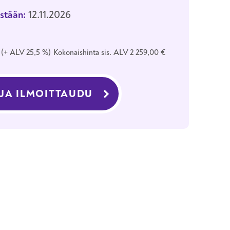
stään:
12.11.2026
€
+ ALV 25,5 %
Kokonaishinta sis. ALV 2 259,00 €
 JA ILMOITTAUDU
KOULUTUKSEEN AUTONOS