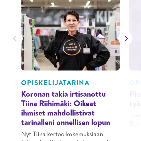
OPISKELIJATARINA
OP
Koronan takia irtisanottu
Pie
Tiina Riihimäki: Oikeat
työ
ihmiset mahdollistivat
Jons
tarinalleni onnellisen lopun
Stre
kuul
Nyt Tiina kertoo kokemuksiaan
vaat