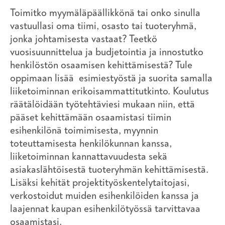
Toimitko myymäläpäällikkönä tai onko sinulla
vastuullasi oma tiimi, osasto tai tuoteryhmä,
jonka johtamisesta vastaat? Teetkö
vuosisuunnittelua ja budjetointia ja innostutko
henkilöstön osaamisen kehittämisestä? Tule
oppimaan lisää esimiestyöstä ja suorita samalla
liiketoiminnan erikoisammattitutkinto. Koulutus
räätälöidään työtehtäviesi mukaan niin, että
pääset kehittämään osaamistasi tiimin
esihenkilönä toimimisesta, myynnin
toteuttamisesta henkilökunnan kanssa,
liiketoiminnan kannattavuudesta sekä
asiakaslähtöisestä tuoteryhmän kehittämisestä.
Lisäksi kehität projektityöskentelytaitojasi,
verkostoidut muiden esihenkilöiden kanssa ja
laajennat kaupan esihenkilötyössä tarvittavaa
osaamistasi.