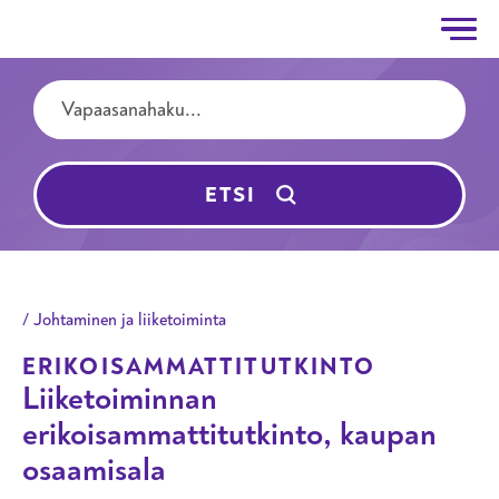
Taitotalo
Hyppää pääsisältöön
Hakutermit
ETSI
Johtaminen ja liiketoiminta
ERIKOISAMMATTITUTKINTO
Liiketoiminnan
erikoisammattitutkinto, kaupan
osaamisala