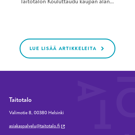
Taitotalon Kouluttaudu kaupan alan
valm
moniosaajaksi -koulutuksesta.
tuot
työl
hän
LUE LISÄÄ ARTIKKELEITA
Taitotalo
Valimotie 8, 00380 Helsinki
asiakaspalvelu@taitotalo.fi