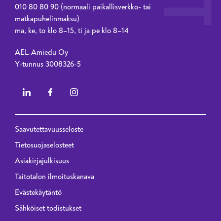
010 80 80 90 (normaali paikallisverkko- tai
matkapuhelinmaksu)
ma, ke, to klo 8–15, ti ja pe klo 8–14
AEL-Amiedu Oy
Y-tunnus 3008326-5
Saavutettavuusseloste
Privacy menu - 2023 renewal
Tietosuojaselosteet
Asiakirjajulkisuus
Taitotalon ilmoituskanava
Evästekäytäntö
Sähköiset todistukset