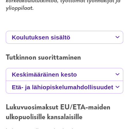
korkeakoulututkintoa, työttömät työnhakijat ja
ylioppilaat.
Koulutuksen sisältö
Tutkinnon suorittaminen
Keskimääräinen kesto
Etä- ja lähiopiskelumahdollisuudet
Lukuvuosimaksut EU/ETA-maiden
ulkopuolisille kansalaisille