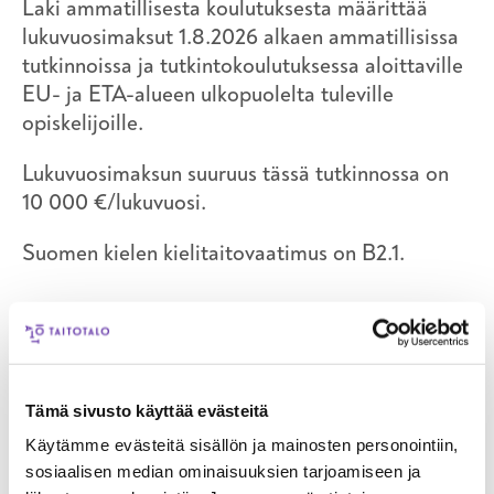
Laki ammatillisesta koulutuksesta määrittää
lukuvuosimaksut 1.8.2026 alkaen ammatillisissa
tutkinnoissa ja tutkintokoulutuksessa aloittaville
EU- ja ETA-alueen ulkopuolelta tuleville
opiskelijoille.
Lukuvuosimaksun suuruus tässä tutkinnossa on
10 000 €/lukuvuosi.
Suomen kielen kielitaitovaatimus on B2.1.
Koulutusmuoto
Koulutus on mahdollista suorittaa joko
oppisopimuskoulutuksena tai omaehtoisena
Tämä sivusto käyttää evästeitä
koulutuksena.
Käytämme evästeitä sisällön ja mainosten personointiin,
sosiaalisen median ominaisuuksien tarjoamiseen ja
Oppisopimus
on työelämälähtöinen