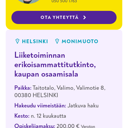
050 500 1763
OTA YHTEYTTÄ
HELSINKI
MONIMUOTO
Liiketoiminnan
erikoisammattitutkinto,
kaupan osaamisala
Paikka:
Taitotalo, Valimo, Valimotie 8,
00380 HELSINKI
Hakeudu viimeistään:
Jatkuva haku
Kesto:
n. 12 kuukautta
Opiskelijamaksu:
200,00 €
Veroton