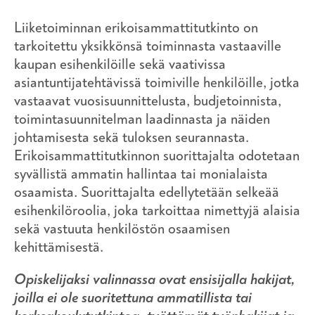
Liiketoiminnan erikoisammattitutkinto on
tarkoitettu yksikkönsä toiminnasta vastaaville
kaupan esihenkilöille sekä vaativissa
asiantuntijatehtävissä toimiville henkilöille, jotka
vastaavat vuosisuunnittelusta, budjetoinnista,
toimintasuunnitelman laadinnasta ja näiden
johtamisesta sekä tuloksen seurannasta.
Erikoisammattitutkinnon suorittajalta odotetaan
syvällistä ammatin hallintaa tai monialaista
osaamista. Suorittajalta edellytetään selkeää
esihenkilöroolia, joka tarkoittaa nimettyjä alaisia
sekä vastuuta henkilöstön osaamisen
kehittämisestä.
Opiskelijaksi valinnassa ovat ensisijalla hakijat,
joilla ei ole suoritettuna ammatillista tai