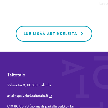
tavo
Lemiltä.
teho
kent
LUE LISÄÄ ARTIKKELEITA
Taitotalo
Valimotie 8, 00380 Helsinki
asiakaspalvelu@taitotalo.fi
010 80 80 90 (normaali paikallisverkko- tai