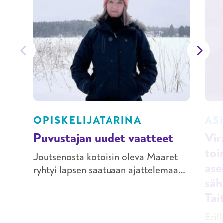
OPISKELIJATARINA
AS
Puvustajan uudet vaatteet
Vir
toi
Joutsenosta kotoisin oleva Maaret
ase
ryhtyi lapsen saatuaan ajattelemaan
säh
maalle muuttoa yhä useammin.–
Ajattelin, että olisi kiva kasvattaa
Tai
tytär maaseudulla, Maaret
Eril
sanoo.Maaretin mies on kotoisin