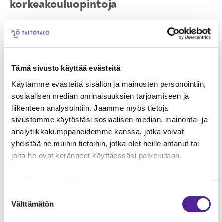
korkeakouluopintoja
Ammatillisen tutkinnon suorittaminen antaa
yleisen hakukelpoisuuden korkeakouluihin.
Samalla saat hyvän ammatillisen osaamisen
pohjan, jonka kehittämistä voit jatkaa
Tämä sivusto käyttää evästeitä
korkeakouluissa.
Käytämme evästeitä sisällön ja mainosten personointiin,
sosiaalisen median ominaisuuksien tarjoamiseen ja
Sinua tuetaan valmistautumisessa
liikenteen analysointiin. Jaamme myös tietoja
korkeakoulujen yhteishaun todistusvalintaan ja
sivustomme käytöstäsi sosiaalisen median, mainonta- ja
valintakokeisiin. Tapaat opinto-ohjaajan
analytiikkakumppaneidemme kanssa, jotka voivat
säännöllisesti ohjauksen merkeissä ja saat lisää
yhdistää ne muihin tietoihin, jotka olet heille antanut tai
korkeakouluvalmiuksia erillisten YTO-
joita he ovat keränneet käyttäessäsi palveluitaan.
valinnaisten kurssien avulla.
Lue
Tietosuojaehdoistamme
lisää siitä keitä olemme,
Jos olet motivoitunut aloittamaan
miten voit ottaa meihin yhteyttä ja miten käsittelemme
Suostumuksen
korkeakouluopintoja jo ammatillisten opintojesi
henkilökohtaisia tietojasi.
Googlen Business Data
Välttämätön
valinta
aikana, Taitotalolla on useita
Responsibility Site
-sivuston mukaisesti varmistamme