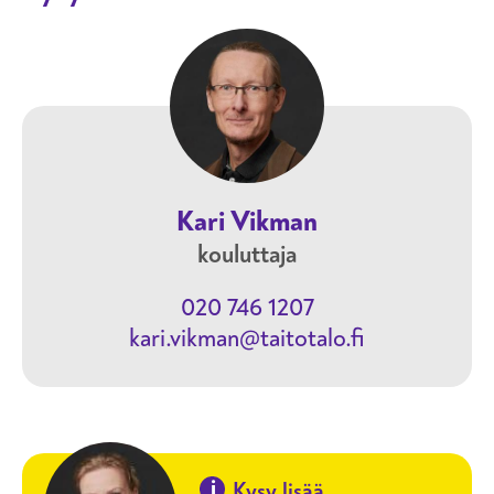
Kari Vikman
kouluttaja
020 746 1207
kari.vikman@taitotalo.fi
i
Kysy lisää