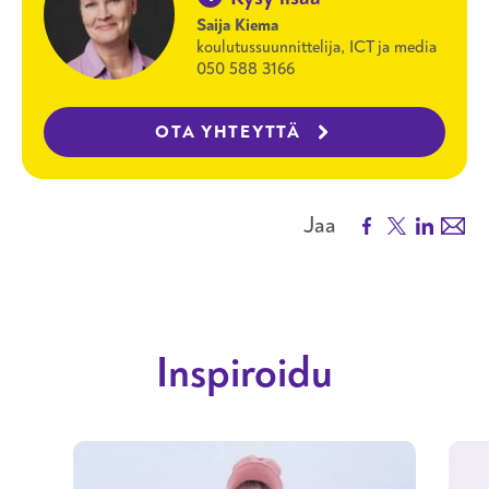
Saija Kiema
koulutussuunnittelija, ICT ja media
050 588 3166
OTA YHTEYTTÄ
Facebook
X
LinkedIn
Emai
Jaa
Inspiroidu