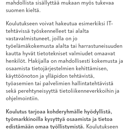
mahdollista sisällyttää mukaan myös tukevaa
suomen kieltä.
Koulutukseen voivat hakeutua esimerkiksi IT-
tehtävissä työskennelleet tai alalta
vastavalmistuneet, joilla on jo
työelämäkokemusta alalta tai harrastuneisuuden
kautta hyvät tietotekniset valmiudet omaavat
henkilöt. Hakijalla on mahdollisesti kokemusta ja
osaamista tietojärjestelmien kehittämisen,
käyttöönoton ja ylläpidon tehtävistä,
työasemien tai palvelimien hallintatehtävistä
sekä perehtyneisyyttä tietoliikenneverkkoihin ja
ohjelmointiin.
Koulutus tarjoaa kohderyhmälle hyödyllistä,
työmarkkinoilla kysyttyä osaamista ja tietoa
edistämään omaa työllistymistä.
Koulutukseen