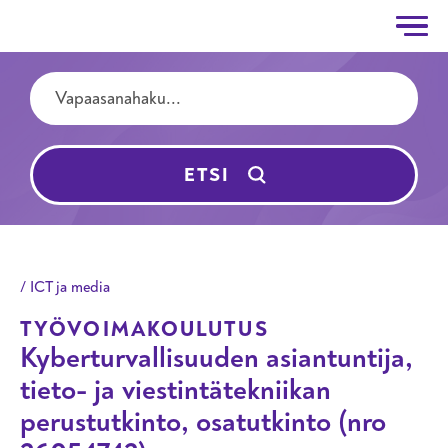
Taitotalo
Hyppää pääsisältöön
Hakutermit
ETSI
ICT ja media
TYÖVOIMAKOULUTUS
Kyberturvallisuuden asiantuntija,
tieto- ja viestintätekniikan
perustutkinto, osatutkinto (nro