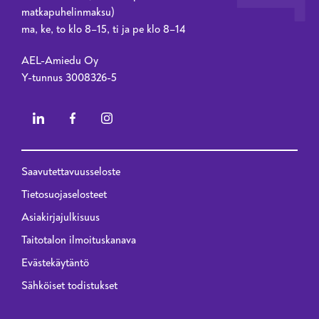
matkapuhelinmaksu)
ma, ke, to klo 8–15, ti ja pe klo 8–14
AEL-Amiedu Oy
Y-tunnus 3008326-5
Saavutettavuusseloste
Privacy menu - 2023 renewal
Tietosuojaselosteet
Asiakirjajulkisuus
Taitotalon ilmoituskanava
Evästekäytäntö
Sähköiset todistukset