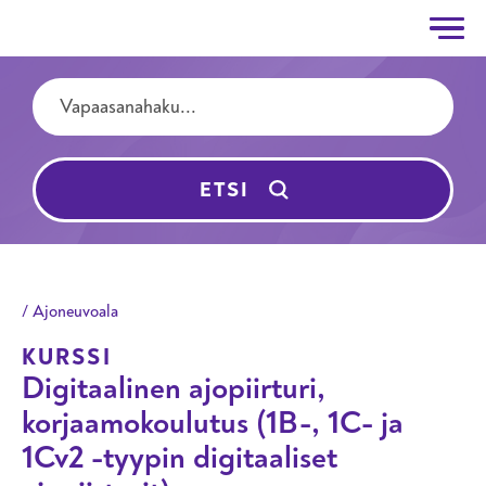
Taitotalo
Hyppää pääsisältöön
Hakutermit
ETSI
Ajoneuvoala
KURSSI
Digitaalinen ajopiirturi,
korjaamokoulutus (1B-, 1C- ja
1Cv2 -tyypin digitaaliset