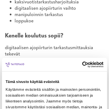
kaksivuotistarkastusharjoituksia
digitaalisen ajopiirturin vaihto
manipuloinnin tarkastus
loppukoe
Kenelle koulutus sopii?
digitaalisen ajopiirturin tarkastusmittauksia
tekevät
i
Kysy lisää
Tämä sivusto käyttää evästeitä
Tuula Haapakorpi
Käytämme evästeitä sisällön ja mainosten personointiin,
koulutuskoordinaattori,
sosiaalisen median ominaisuuksien tarjoamiseen ja
autoala/raskaskalusto, auto- ja
henkilönostimet, kuormausnosturit
liikenteen analysointiin. Jaamme myös tietoja
050 374 2215
sivustomme käytöstäsi sosiaalisen median, mainonta- ja