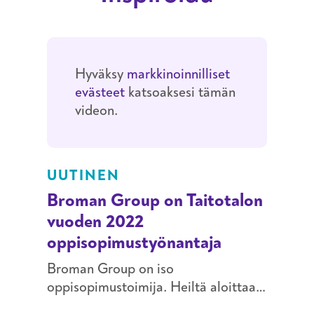
Hyväksy
markkinoinnilliset
evästeet
katsoaksesi tämän
videon.
UUTINEN
Broman Group on Taitotalon
vuoden 2022
oppisopimustyönantaja
Broman Group on iso
oppisopimustoimija. Heiltä aloittaa
vuosittain noin 65–70 työntekijää