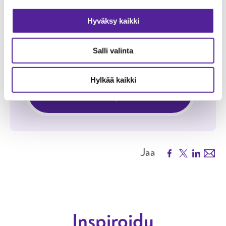
Kesto:
3 päivää
Hyväksy kaikki
Hinta:
1 330,00 €
+ ALV 25,5 %
Kokonaishinta
sis. ALV 1 669,15 €
Salli valinta
Hylkää kaikki
LUE LISÄÄ JA
ILMOITTAUDU
KOULUTUKSEEN DIGITAALIN
Facebook
X
LinkedIn
Emai
Jaa
Inspiroidu