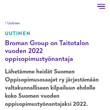
Taitotalo
Hyppää pääsisältöön
Uutinen
UUTINEN
Broman Group on Taitotalon
vuoden 2022
oppisopimustyönantaja
Lähetämme heidät Suomen
Oppisopimusosaajat ry järjestämään
valtakunnalliseen kilpailuun ehdolle
koko Suomen vuoden
oppisopimustyönantajaksi 2022.