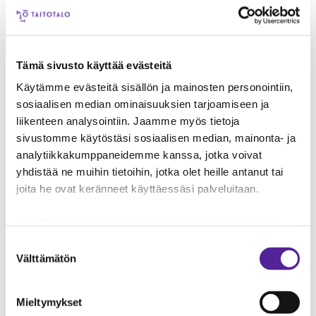
Taitotalo onnittelee lämpimästi Broman
Groupia ja jännittää mukana valtakunnallisessa
oppisopimustoimijoiden valinnassa.
Tämä sivusto käyttää evästeitä
Käytämme evästeitä sisällön ja mainosten personointiin,
i
Kysy lisää
sosiaalisen median ominaisuuksien tarjoamiseen ja
Jouni Kyllönen
liikenteen analysointiin. Jaamme myös tietoja
pedagoginen päällikkö
sivustomme käytöstäsi sosiaalisen median, mainonta- ja
050 541 6643
analytiikkakumppaneidemme kanssa, jotka voivat
yhdistää ne muihin tietoihin, jotka olet heille antanut tai
OTA YHTEYTTÄ
joita he ovat keränneet käyttäessäsi palveluitaan.
Lue
Tietosuojaehdoistamme
lisää siitä keitä olemme,
miten voit ottaa meihin yhteyttä ja miten käsittelemme
Suostumuksen
henkilökohtaisia tietojasi.
Googlen Business Data
Välttämätön
valinta
Responsibility Site
-sivuston mukaisesti varmistamme
tietojen läpinäkyvyyden ja hallinnan.
Mieltymykset
Tilaa uutiskirje