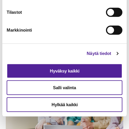
Lähetämme uutiskirjeitä 1-3 kertaa
Tilastot
vuodessa. Valitse aiheet ja tilaa.
Markkinointi
TILAA
Näytä tiedot
Hyväksy kaikki
Salli valinta
Hylkää kaikki