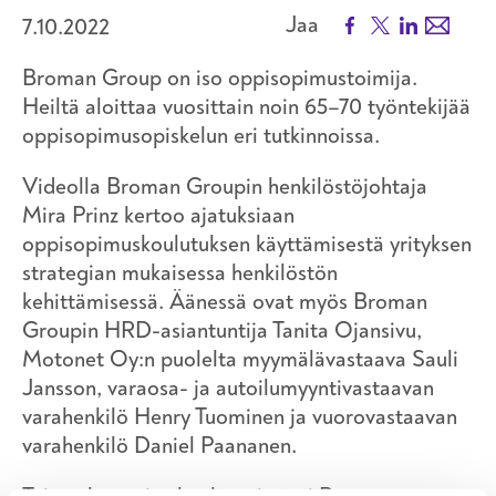
Facebook
X
LinkedIn
Email
Jaa
7.10.2022
Broman Group on iso oppisopimustoimija.
Heiltä aloittaa vuosittain noin 65–70 työntekijää
oppisopimusopiskelun eri tutkinnoissa.
Videolla Broman Groupin henkilöstöjohtaja
Mira Prinz kertoo ajatuksiaan
oppisopimuskoulutuksen käyttämisestä yrityksen
strategian mukaisessa henkilöstön
kehittämisessä. Äänessä ovat myös Broman
Groupin HRD-asiantuntija Tanita Ojansivu,
Motonet Oy:n puolelta myymälävastaava Sauli
Jansson, varaosa- ja autoilumyyntivastaavan
varahenkilö Henry Tuominen ja vuorovastaavan
varahenkilö Daniel Paananen.