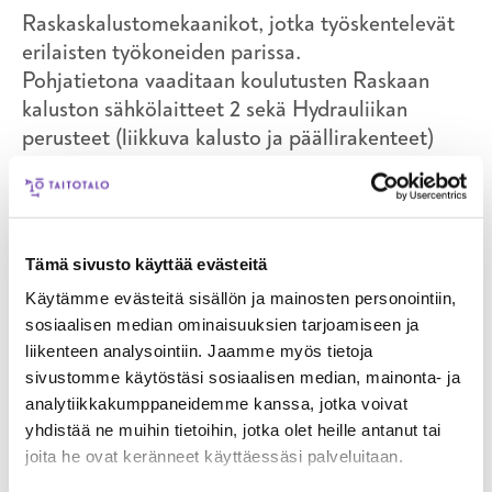
Raskaskalustomekaanikot, jotka työskentelevät
erilaisten työkoneiden parissa.
Pohjatietona vaaditaan koulutusten Raskaan
kaluston sähkölaitteet 2 sekä Hydrauliikan
perusteet (liikkuva kalusto ja päällirakenteet)
tiedot.
Tämä sivusto käyttää evästeitä
i
Kysy lisää
Käytämme evästeitä sisällön ja mainosten personointiin,
Tuula Haapakorpi
sosiaalisen median ominaisuuksien tarjoamiseen ja
koulutuskoordinaattori,
liikenteen analysointiin. Jaamme myös tietoja
autoala/raskaskalusto, auto- ja
sivustomme käytöstäsi sosiaalisen median, mainonta- ja
henkilönostimet, kuormausnosturit
050 374 2215
analytiikkakumppaneidemme kanssa, jotka voivat
yhdistää ne muihin tietoihin, jotka olet heille antanut tai
joita he ovat keränneet käyttäessäsi palveluitaan.
OTA YHTEYTTÄ