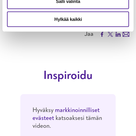
ILMOITTAUDU
KOULUTUKSEEN TYÖKONE
Salli valinta
Hylkää kaikki
Facebook
X
LinkedIn
Emai
Jaa
Inspiroidu
Hyväksy
markkinoinnilliset
evästeet
katsoaksesi tämän
videon.