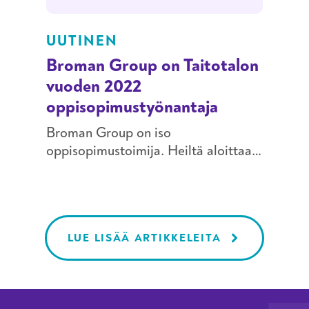
UUTINEN
Broman Group on Taitotalon
vuoden 2022
oppisopimustyönantaja
Broman Group on iso
oppisopimustoimija. Heiltä aloittaa
vuosittain noin 65–70 työntekijää
oppisopimusopiskelun eri
tutkinnoissa.
LUE LISÄÄ ARTIKKELEITA