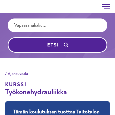
Taitotalo
Hyppää pääsisältöön
Hakutermit
ETSI
Ajoneuvoala
KURSSI
Työkonehydrauliikka
Tämän koulutuksen tuottaa Taitotalon