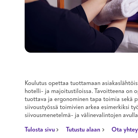
välinehuolto
työturvallisuus
uravalmennus
vartiointi ja järjestyksenvalvonta
Koulutus opettaa tuottamaan asiakaslähtöis
hotelli- ja majoitustiloissa. Tavoitteena on 
tuottava ja ergonominen tapa toimia sekä 
siivoustyössä toimivien arkea esimerkiksi ty
siivousmenetelmä- ja välinevalintojen avull
Tulosta sivu
Tutustu alaan
Ota yhtey