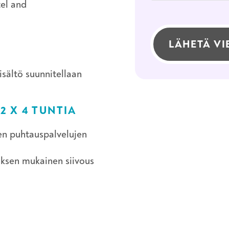
el and
LÄHETÄ VI
isältö suunnitellaan
2 X 4 TUNTIA
en puhtauspalvelujen
uksen mukainen siivous