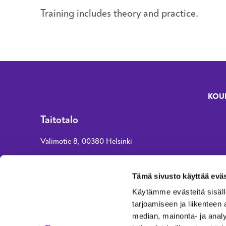
Training includes theory and practice.
KOU
Fo
Taitotalo
Valimotie 8, 00380 Helsinki
asiakaspalvelu@taitotalo.fi
Tämä sivusto käyttää eväs
010 80 80 90 (normaali paikallisverkko- tai
Käytämme evästeitä sisäll
matkapuhelinmaksu)
tarjoamiseen ja liikenteen
ma, ke, to klo 8–15, ti ja pe klo 8–14
median, mainonta- ja anal