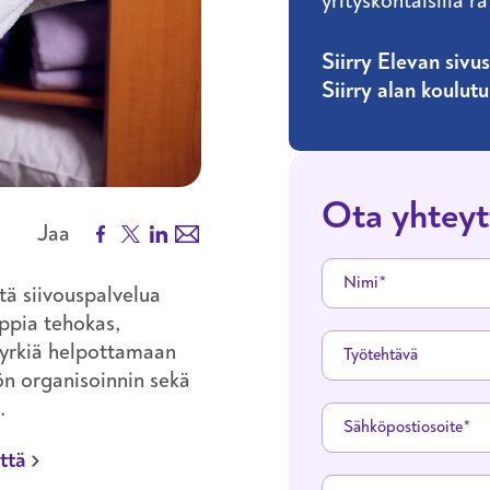
yrityskohtaisilla ra
Siirry Elevan sivus
Siirry alan koulut
Ota yhteyt
Facebook
X
LinkedIn
Email
Jaa
Nimi
tä siivouspalvelua
oppia tehokas,
pyrkiä helpottamaan
Työtehtävä
ön organisoinnin sekä
a.
Sähköpostiosoite
ttä