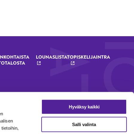
NKOHTAISTA
LOUNASLISTAT
OPISKELIJAINTRA
TOTALOSTA
Hyväksy kaikki
en
aalisen
Salli valinta
ietoihin,