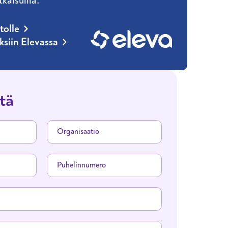
tkaisuilla.
tolle
uksiin Elevassa
tä
Organisaatio
Puhelinnumero