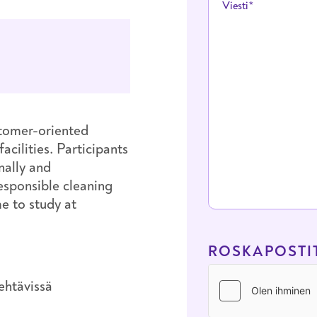
Viesti
ustomer-oriented
cilities. Participants
nally and
esponsible cleaning
e to study at
ROSKAPOSTI
ehtävissä