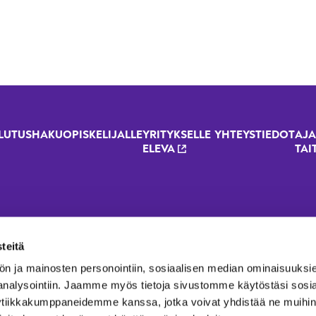
LUTUSHAKU
OPISKELIJALLE
YRITYKSELLE
YHTEYSTIEDOT
AJA
oter menu - 2023 renewal
ELEVA
TAI
teitä
ön ja mainosten personointiin, sosiaalisen median ominaisuuksi
 analysointiin. Jaamme myös tietoja sivustomme käytöstäsi sosi
ytiikkakumppaneidemme kanssa, jotka voivat yhdistää ne muihin t