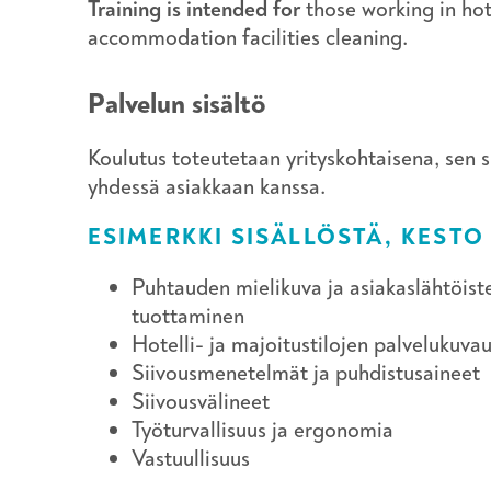
Training is intended for
those working in hot
accommodation facilities cleaning.
Palvelun sisältö
Koulutus toteutetaan yrityskohtaisena, sen s
yhdessä asiakkaan kanssa.
ESIMERKKI SISÄLLÖSTÄ, KESTO 
Puhtauden mielikuva ja asiakaslähtöist
tuottaminen
Hotelli- ja majoitustilojen palvelukuva
Siivousmenetelmät ja puhdistusaineet
Siivousvälineet
Työturvallisuus ja ergonomia
Vastuullisuus