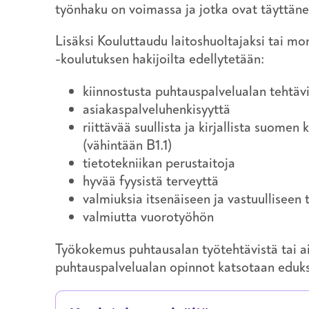
työnhaku on voimassa ja jotka ovat täyttäne
Lisäksi Kouluttaudu laitoshuoltajaksi tai mo
-koulutuksen hakijoilta edellytetään:
kiinnostusta puhtauspalvelualan tehtävi
asiakaspalveluhenkisyyttä
riittävää suullista ja kirjallista suomen
(vähintään B1.1)
tietotekniikan perustaitoja
hyvää fyysistä terveyttä
valmiuksia itsenäiseen ja vastuulliseen
valmiutta vuorotyöhön
Työkokemus puhtausalan työtehtävistä tai 
puhtauspalvelualan opinnot katsotaan eduks