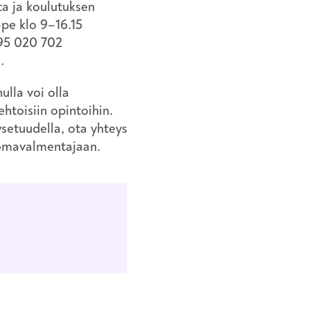
a ja koulutuksen
–pe klo 9–16.15
295 020 702
.
ulla voi olla
toisiin opintoihin.
setuudella, ota yhteys
 omavalmentajaan.