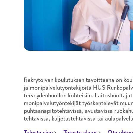
välinehuolto
työturvallisuus
uravalmennus
vartiointi ja järjestyksenvalvonta
Rekrytoivan koulutuksen tavoitteena on koul
ja monipalvelutyöntekijöitä HUS Runkopalv
terveydenhuollon kohteisiin. Laitoshuoltajat
monipalvelutyöntekijät työskentelevät muu
puhtaanapitotehtävissä, avustavissa ruokah
tehtävissä, kuljetustehtävissä tai aulapalvel
Tulosta sivu
Tutustu alaan
Ota yhtey