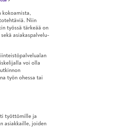
n
kokoamista,
totehtäviä. Niin
kin työssä tärkeää on
s sekä asiakaspalvelu-
iinteistöpalvelualan
kelijalla voi olla
tutkinnon
na työn ohessa tai
i työttömille ja
n asiakkaille, joiden