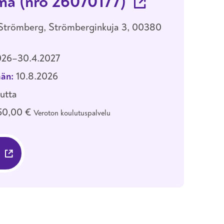
ä (nro 26070177)
 Strömberg, Strömberginkuja 3, 00380
026–30.4.2027
än:
10.8.2026
autta
50,00 €
Veroton koulutuspalvelu
KOULUTUKSEEN REKRYTOIVA KOULUTUS P