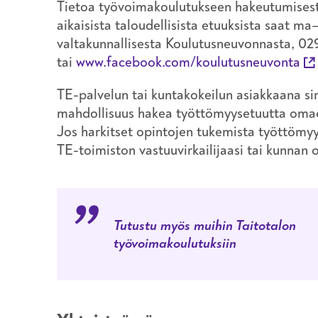
Tietoa työvoimakoulutukseen hakeutumisest
aikaisista taloudellisista etuuksista saat ma
valtakunnallisesta Koulutusneuvonnasta, 0
tai
www.facebook.com/koulutusneuvonta
TE-palvelun tai kuntakokeilun asiakkaana sin
mahdollisuus hakea työttömyysetuutta omaeh
Jos harkitset opintojen tukemista työttömyy
TE-toimiston vastuuvirkailijaasi tai kunnan
Tutustu myös muihin Taitotalon
työvoimakoulutuksiin