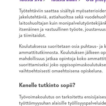
Työtehtäviin saattaa sisältyä myösaterioide
jakelutehtäviä, astiahuoltoa sekä vuodehuol
laitoshuoltajan kuin monipalvelutyöntekijän
itsenäinen ja vastuullinen työote, joustavuu
ja tiimitaidot.
Koulutuksessa suoritetaan osia puhtaus- ja k
ammattitutkinnosta. Koulutuksen jälkeen opis
mahdollisuus jatkaa opintoja koko ammatti
suorittamiseksi joko oppisopimuskoulutukse
vaihtoehtoisesti omaehtoisena opiskeluna.
Kenelle tutkinto sopii?
Työvoimakoulutus on tarkoitettu ensisijaisest
työttömyysuhan alaisille työllisyyspalveluide