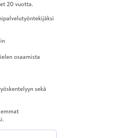
et 20 vuotta.
nipalvelutyöntekijäksi
in
 kielen osaamista
 työskentelyyn sekä
aiemmat
i.