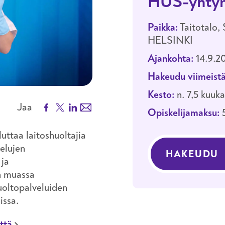
HUS-yhtym
Paikka:
Taitotalo,
HELSINKI
Ajankohta:
14.9.2
Hakeudu viimeistä
Kesto:
n. 7,5 kuuk
Facebook
X
LinkedIn
Email
Jaa
Opiskelijamaksu:
uttaa laitoshuoltajia
elujen
HAKEUDU
 ja
n muassa
uoltopalveluiden
uissa.
ttä