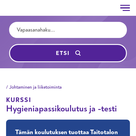
Taitotalo
Hyppää pääsisältöön
Hakutermit
ETSI
Johtaminen ja liiketoiminta
KURSSI
Hygieniapassikoulutus ja -testi
Tämän koulutuksen tuottaa Taitotalon