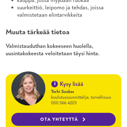
kauppa, jossa myydään ruokaa
suurkeittiö, leipomo ja tehdas, joissa
valmistetaan elintarvikkeita
Muuta tärkeää tietoa
Valmistauduthan kokeeseen huolella,
uusintakokeesta veloitetaan täysi hinta.
i
Kysy lisää
Terhi Suokas
koulutussuunnittelija, turvallisuus
050 566 4203
OTA YHTEYTTÄ