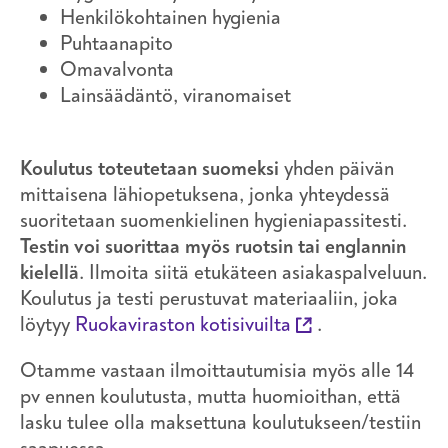
Henkilökohtainen hygienia
Puhtaanapito
Omavalvonta
Lainsäädäntö, viranomaiset
Koulutus toteutetaan suomeksi
yhden päivän
mittaisena lähiopetuksena, jonka yhteydessä
suoritetaan suomenkielinen hygieniapassitesti.
Testin voi suorittaa myös ruotsin tai englannin
kielellä
. Ilmoita siitä etukäteen asiakaspalveluun.
Koulutus ja testi perustuvat materiaaliin, joka
löytyy
Ruokaviraston kotisivuilta
.
Otamme vastaan ilmoittautumisia myös alle 14
pv ennen koulutusta, mutta huomioithan, että
lasku tulee olla maksettuna koulutukseen/testiin