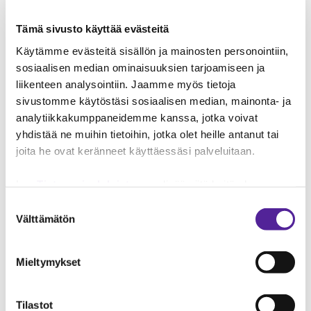
LUE LISÄÄ JA
Tämä sivusto käyttää evästeitä
ILMOITTAUDU
KOULUTUKSEEN HYGIENIAP
Käytämme evästeitä sisällön ja mainosten personointiin,
sosiaalisen median ominaisuuksien tarjoamiseen ja
liikenteen analysointiin. Jaamme myös tietoja
sivustomme käytöstäsi sosiaalisen median, mainonta- ja
HELSINKI
SERTIFIKAATTI
analytiikkakumppaneidemme kanssa, jotka voivat
yhdistää ne muihin tietoihin, jotka olet heille antanut tai
Hygieniapassitesti
joita he ovat keränneet käyttäessäsi palveluitaan.
Paikka:
Taitotalo, Valimo, Valimotie 8,
Lue
Tietosuojaehdoistamme
lisää siitä keitä olemme,
00380 HELSINKI
miten voit ottaa meihin yhteyttä ja miten käsittelemme
Suostumuksen
henkilökohtaisia tietojasi.
Googlen Business Data
Välttämätön
Ajankohta:
21.8.2026
valinta
Responsibility Site
-sivuston mukaisesti varmistamme
Ilmoittaudu viimeistään:
14.8.2026
tietojen läpinäkyvyyden ja hallinnan.
Mieltymykset
Kesto:
n. 1 tunti
Hinta:
43,82 €
+ ALV 25,5 %
Kokonaishinta sis.
Tilastot