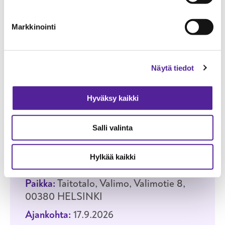
ALV 54,99 €
Markkinointi
LUE LISÄÄ JA
ILMOITTAUDU
KOULUTUKSEEN HYGIENIA
Näytä tiedot
Hyväksy kaikki
HELSINKI
LÄHIOPISKELU
SERTIFIKAATTI
Salli valinta
Hygieniapassikoulutus ja -
testi
Hylkää kaikki
Paikka:
Taitotalo, Valimo, Valimotie 8,
00380 HELSINKI
Ajankohta:
17.9.2026