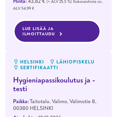
Hinta:
43,82 €
+ ALV 25,5 %
Kokonaishinta sis.
ALV 54,99 €
LUE LISÄÄ JA
ILMOITTAUDU
KOULUTUKSEEN HYGIENIA
HELSINKI
LÄHIOPISKELU
SERTIFIKAATTI
Hygieniapassikoulutus ja -
testi
Paikka:
Taitotalo, Valimo, Valimotie 8,
00380 HELSINKI