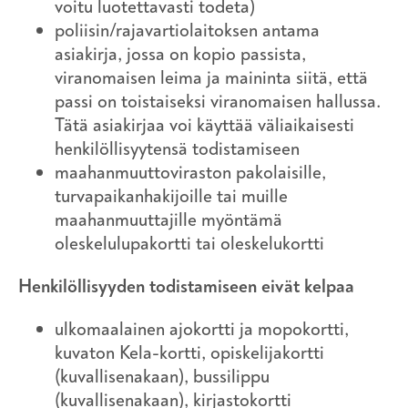
voitu luotettavasti todeta)
poliisin/rajavartiolaitoksen antama
asiakirja, jossa on kopio passista,
viranomaisen leima ja maininta siitä, että
passi on toistaiseksi viranomaisen hallussa.
Tätä asiakirjaa voi käyttää väliaikaisesti
henkilöllisyytensä todistamiseen
maahanmuuttoviraston pakolaisille,
turvapaikanhakijoille tai muille
maahanmuuttajille myöntämä
oleskelulupakortti tai oleskelukortti
Henkilöllisyyden todistamiseen eivät kelpaa
ulkomaalainen ajokortti ja mopokortti,
kuvaton Kela-kortti, opiskelijakortti
(kuvallisenakaan), bussilippu
(kuvallisenakaan), kirjastokortti