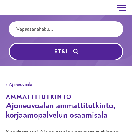
Taitotalo
Hyppää pääsisältöön
Hakutermit
ETSI
Ajoneuvoala
AMMATTITUTKINTO
Ajoneuvoalan ammattitutkinto,
korjaamopalvelun osaamisala