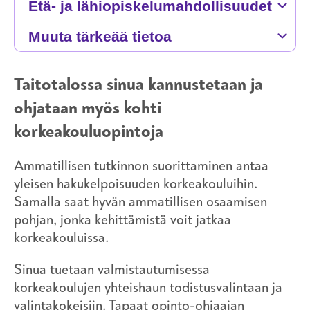
Etä- ja lähiopiskelumahdollisuudet
Muuta tärkeää tietoa
Taitotalossa sinua kannustetaan ja
ohjataan myös kohti
korkeakouluopintoja
Ammatillisen tutkinnon suorittaminen antaa
yleisen hakukelpoisuuden korkeakouluihin.
Samalla saat hyvän ammatillisen osaamisen
pohjan, jonka kehittämistä voit jatkaa
korkeakouluissa.
Sinua tuetaan valmistautumisessa
korkeakoulujen yhteishaun todistusvalintaan ja
valintakokeisiin. Tapaat opinto-ohjaajan