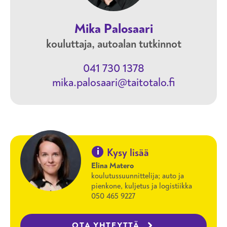
Mika Palosaari
kouluttaja, autoalan tutkinnot
041 730 1378
mika.palosaari@taitotalo.fi
i
Kysy lisää
Elina Matero
koulutussuunnittelija; auto ja
pienkone, kuljetus ja logistiikka
050 465 9227
OTA YHTEYTTÄ