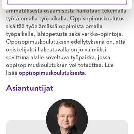
koulutusmuoto, jossa suurin osa tarvittavasta
ammatillisesta osaamisesta hankitaan tekemällä
työtä omalla työpaikalla. Oppisopimuskoulutus
sisältää työelämässä oppimista omalla
työpaikalla, lähiopetusta sekä verkko-opintoja.
Oppisopimuskoulutuksen edellytyksenä on, että
opiskelijaksi hakeutuvalla on jo valmiiksi
sovittuna alalle soveltuva työpaikka, jossa
oppisopimuskoulutuksen voi toteuttaa. Lue
lisää
oppisopimuskoulutuksesta.
Asiantuntijat