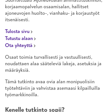
Suoritettuasi Ajoneuvoalan ammattitutkinnon,
korjaamopalvelun osaamisalan, hallitset
ajoneuvojen huolto-, vianhaku- ja korjaustyöt
itsenäisesti.
Tulosta sivu
Tutustu alaan
Ota yhteyttä
Osaat toimia turvallisesti ja vastuullisesti,
noudattaen alaa sääteleviä lakeja, asetuksia ja
määräyksiä.
Tämä tutkinto avaa ovia alan monipuolisiin
työtehtäviin ja vahvistaa asemaasi kilpailluilla
työmarkkinoilla.
Kenelle tutkinto sopii?