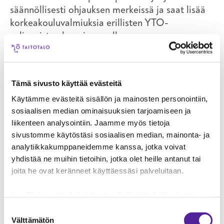
säännöllisesti ohjauksen merkeissä ja saat lisää
korkeakouluvalmiuksia erillisten YTO-
valinnaisten kurssien avulla.
Jos olet motivoitunut aloittamaan
korkeakouluopintoja jo ammatillisten opintojesi
aikana, Taitotalolla on useita
Tämä sivusto käyttää evästeitä
yhteistyösopimuksia ammattikorkeakoulujen ja
Käytämme evästeitä sisällön ja mainosten personointiin,
yliopistojen kanssa ympäri Suomea. Tämä
sosiaalisen median ominaisuuksien tarjoamiseen ja
mahdollistaa korkeakouluopintojen aloittamisen
liikenteen analysointiin. Jaamme myös tietoja
jo ammatillisten tutkintojen aikana ns.
sivustomme käytöstäsi sosiaalisen median, mainonta- ja
analytiikkakumppaneidemme kanssa, jotka voivat
väyläopintojen avulla.
yhdistää ne muihin tietoihin, jotka olet heille antanut tai
Taitotalolla on useita yhteistyösopimuksia
joita he ovat keränneet käyttäessäsi palveluitaan.
ammattikorkeakoulujen ja yliopistojen kanssa
Lue
Tietosuojaehdoistamme
lisää siitä keitä olemme,
ympäri Suomea. Tämä mahdollistaa
miten voit ottaa meihin yhteyttä ja miten käsittelemme
korkeakouluopintojen aloittamisen jo
Suostumuksen
henkilökohtaisia tietojasi.
Googlen Business Data
Välttämätön
valinta