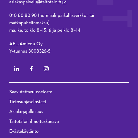
asiakaspalvelu@taitotalo.fi
010 80 80 90 (normaali paikallisverkko- tai
matkapuhelinmaksu)
ma, ke, to klo 8–15, ti ja pe klo 8–14
AEL-Amiedu Oy
Y-tunnus 3008326-5
Saavutettavuusseloste
Privacy menu - 2023 renewal
Tietosuojaselosteet
Asiakirjajulkisuus
Taitotalon ilmoituskanava
Evästekäytäntö