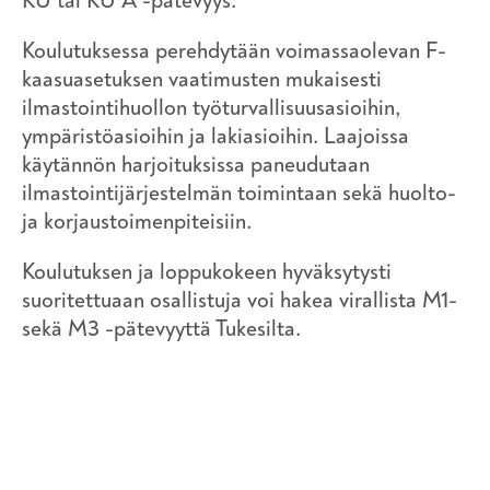
KU tai KU A -pätevyys.
Koulutuksessa perehdytään voimassaolevan F-
kaasuasetuksen vaatimusten mukaisesti
ilmastointihuollon työturvallisuusasioihin,
ympäristöasioihin ja lakiasioihin. Laajoissa
käytännön harjoituksissa paneudutaan
ilmastointijärjestelmän toimintaan sekä huolto-
ja korjaustoimenpiteisiin.
Koulutuksen ja loppukokeen hyväksytysti
suoritettuaan osallistuja voi hakea virallista M1-
sekä M3 -pätevyyttä Tukesilta.