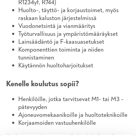
R1234yf, R744)
Huolto-, täyttö- ja korjaustoimet, myös
raskaan kaluston järjestelmissä
Vuodonetsintä ja vianmääritys
Työturvallisuus ja ympäristömääräykset
Lainsäädäntö ja F-kaasuasetukset
Komponenttien toiminta ja niiden
tunnistaminen
Käytännön huoltoharjoitukset
Kenelle koulutus sopii?
Henkilöille, jotka tarvitsevat M1- tai M3 -
pätevyyden
Ajoneuvomekaanikoille ja huoltoteknikoille
Korjaamoiden vastuuhenkilölle