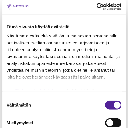
Koulutus soveltuu vain niille henkilöille joilla on
aikaisempi pätevyys.
Muuta tärkeää tietoa
Tämä sivusto käyttää evästeitä
Käytämme evästeitä sisällön ja mainosten personointiin,
Kurssin hinta sisältää aamukahvin suolaisella,
sosiaalisen median ominaisuuksien tarjoamiseen ja
lounaan sekä iltapäiväkahvin.
liikenteen analysointiin. Jaamme myös tietoja
Kurssin kesto 1 päivä.
sivustomme käytöstäsi sosiaalisen median, mainonta- ja
analytiikkakumppaneidemme kanssa, jotka voivat
Mikäli sinulla on voimassaoleva
yhdistää ne muihin tietoihin, jotka olet heille antanut tai
ilmastointipätevyys KU tai KU-A se on voimassa
joita he ovat keränneet käyttäessäsi palveluitaan.
12.3.2029 asti. Voit tarkistaa pätevyyden
voimassaolon täältä:
https://tukes.fi/kylmaalan-
Lue
Tietosuojaehdoistamme
lisää siitä keitä olemme,
rekisterit
miten voit ottaa meihin yhteyttä ja miten käsittelemme
Suostumuksen
henkilökohtaisia tietojasi.
Googlen Business Data
Välttämätön
valinta
Huom! Osallistujilta edellytetään voimassa
Responsibility Site
-sivuston mukaisesti varmistamme
oleva SFS 6002 -pätevyys.
tietojen läpinäkyvyyden ja hallinnan.
Mieltymykset