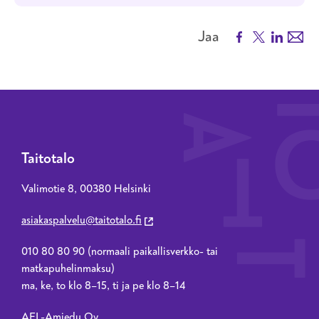
Facebook
X
LinkedIn
Emai
Jaa
Taitotalo
Valimotie 8, 00380 Helsinki
asiakaspalvelu@taitotalo.fi
010 80 80 90 (normaali paikallisverkko- tai
matkapuhelinmaksu)
ma, ke, to klo 8–15, ti ja pe klo 8–14
AEL-Amiedu Oy