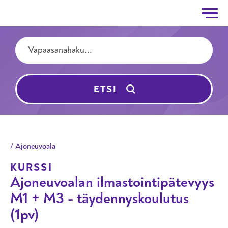
Taitotalo
Hyppää pääsisältöön
Hakutermit
ETSI
Ajoneuvoala
KURSSI
Ajoneuvoalan ilmastointipätevyys
M1 + M3 - täydennyskoulutus
(1pv)