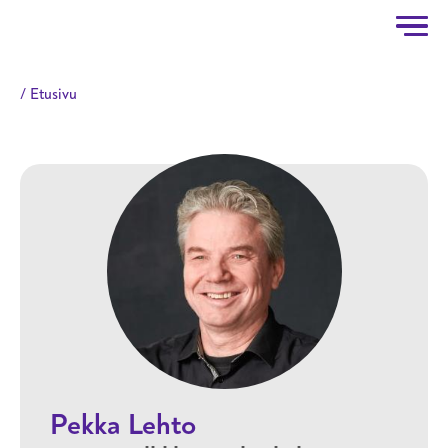
Taitotalo
Hyppää pääsisältöön
Etusivu
Pekka Lehto