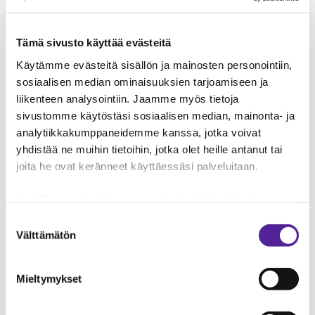
Ota yhteyttä
Tämä sivusto käyttää evästeitä
Käytämme evästeitä sisällön ja mainosten personointiin,
Nimi
sosiaalisen median ominaisuuksien tarjoamiseen ja
liikenteen analysointiin. Jaamme myös tietoja
sivustomme käytöstäsi sosiaalisen median, mainonta- ja
Sähköpostiosoite
analytiikkakumppaneidemme kanssa, jotka voivat
yhdistää ne muihin tietoihin, jotka olet heille antanut tai
joita he ovat keränneet käyttäessäsi palveluitaan.
Puhelinnumero
Lue
Tietosuojaehdoistamme
lisää siitä keitä olemme,
Tehtävänimike
miten voit ottaa meihin yhteyttä ja miten käsittelemme
Suostumuksen
henkilökohtaisia tietojasi.
Googlen Business Data
Välttämätön
valinta
Responsibility Site
-sivuston mukaisesti varmistamme
Yrityksen nimi
tietojen läpinäkyvyyden ja hallinnan.
Mieltymykset
Tyyppi