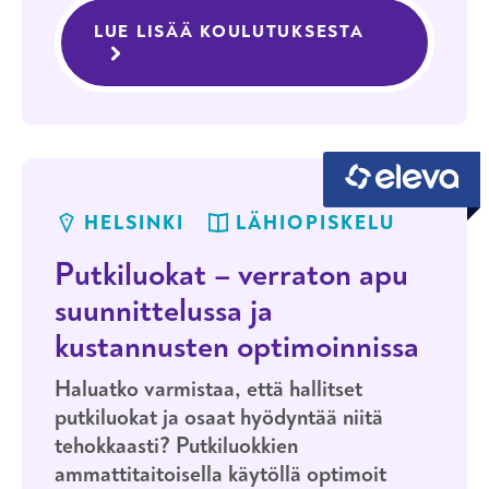
JATKUVA HAKU
HELSINKI
MONIMUOTO
LUE LISÄÄ KOULUTUKSESTA
PROSESSITE
Prosessiteollisuuden ammattitutkinto
HELSINKI
LÄHIOPISKELU
Putkiluokat – verraton apu
suunnittelussa ja
kustannusten optimoinnissa
Haluatko varmistaa, että hallitset
putkiluokat ja osaat hyödyntää niitä
tehokkaasti? Putkiluokkien
ammattitaitoisella käytöllä optimoit