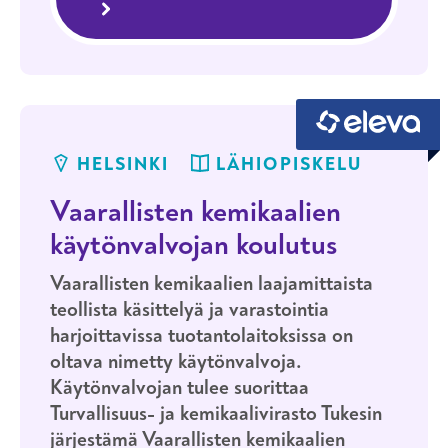
Säteilyturvallisuusvastaava (STV) –
pätevöittävä koulutus osaamisalalle
umpilähde- ja röntgentoiminta sekä
avolähteiden käyttö
HELSINKI
LÄHIOPISKELU
Vaarallisten kemikaalien
käytönvalvojan koulutus
Vaarallisten kemikaalien laajamittaista
teollista käsittelyä ja varastointia
harjoittavissa tuotantolaitoksissa on
oltava nimetty käytönvalvoja.
Käytönvalvojan tulee suorittaa
Turvallisuus- ja kemikaalivirasto Tukesin
järjestämä Vaarallisten kemikaalien