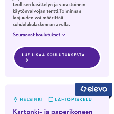
teollisen käsittelyn ja varastoinnin
käytönvalvojan tentti.Toiminnan
laajuuden voi määrittää
suhdelukulaskennan avulla.
Seuraavat koulutukset
23.–24.9.2026
HELSINKI
LÄHIOPISKELU
LUE LISÄÄ KOULUTUKSESTA
VAARALLIST
Vaarallisten kemikaalien
käytönvalvojan koulutus
HELSINKI
LÄHIOPISKELU
Kartonki- ja paperikoneen