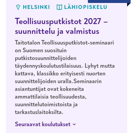
HELSINKI
LÄHIOPISKELU
Teollisuusputkistot 2027 –
suunnittelu ja valmistus
Taitotalon Teollisuusputkistot-seminaari
on Suomen suosituin
putkistosuunnittelijoiden
täydennyskoulutustilaisuus. Lyhyt mutta
kattava, klassikko erityisesti nuorten
suunnittelijoiden uralla.Seminaarin
asiantuntijat ovat kokeneita
ammattilaisia teollisuudesta,
suunnittelutoimistoista ja
tarkastuslaitoksilta.
Seuraavat koulutukset