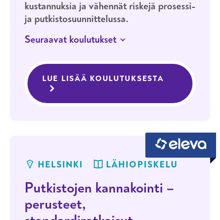
kustannuksia ja vähennät riskejä prosessi-
ja putkistosuunnittelussa.
Seuraavat koulutukset
8.4.2027
HELSINKI
LÄHIOPISKELU
Putkiluokat ja niiden hyödyntäminen
LUE LISÄÄ KOULUTUKSESTA
PUTKILUOKA
prosessi- ja putkistosuunnittelussa
HELSINKI
LÄHIOPISKELU
Putkistojen kannakointi –
perusteet,