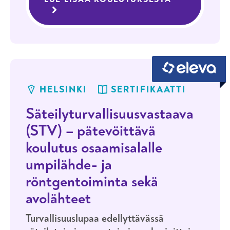
Radiation Safety Officer - Certifying
Course: Sealed Source and X-ray
Practices and Unsealed Sources
HELSINKI
SERTIFIKAATTI
Säteilyturvallisuusvastaava
(STV) – pätevöittävä
koulutus osaamisalalle
umpilähde- ja
röntgentoiminta sekä
avolähteet
Turvallisuuslupaa edellyttävässä