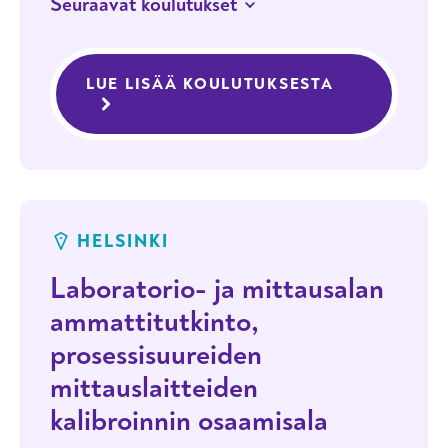
Seuraavat koulutukset
JATKUVA HAKU
HELSINKI
Laboratorio- ja mittausalan
LUE LISÄÄ KOULUTUKSESTA
ERIKOISLAB
ammattitutkinto, laboratoriotyön
osaamisala
HELSINKI
Laboratorio- ja mittausalan
ammattitutkinto,
prosessisuureiden
mittauslaitteiden
kalibroinnin osaamisala