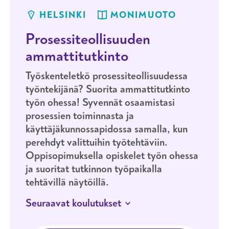
HELSINKI
MONIMUOTO
Prosessiteollisuuden
ammattitutkinto
Työskenteletkö prosessiteollisuudessa
työntekijänä? Suorita ammattitutkinto
työn ohessa! Syvennät osaamistasi
prosessien toiminnasta ja
käyttäjäkunnossapidossa samalla, kun
perehdyt valittuihin työtehtäviin.
Oppisopimuksella opiskelet työn ohessa
ja suoritat tutkinnon työpaikalla
tehtävillä näytöillä.
Seuraavat koulutukset