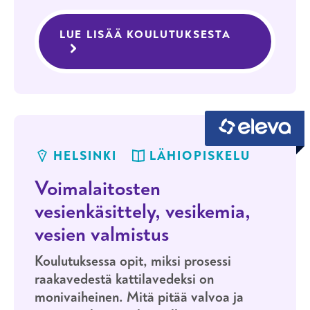
27.–29.1.2027
HELSINKI
LÄHIOPISKELU
LUE LISÄÄ KOULUTUKSESTA
TEOLLISUUS
Teollisuusputkistot 2027 – suunnittelu
ja valmistus
HELSINKI
LÄHIOPISKELU
Voimalaitosten
vesienkäsittely, vesikemia,
vesien valmistus
Koulutuksessa opit, miksi prosessi
raakavedestä kattilavedeksi on
monivaiheinen. Mitä pitää valvoa ja