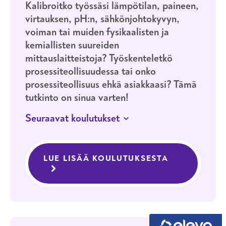
Kalibroitko työssäsi lämpötilan, paineen,
virtauksen, pH:n, sähkönjohtokyvyn,
voiman tai muiden fysikaalisten ja
kemiallisten suureiden
mittauslaitteistoja? Työskenteletkö
prosessiteollisuudessa tai onko
prosessiteollisuus ehkä asiakkaasi? Tämä
tutkinto on sinua varten!
Seuraavat koulutukset
JATKUVA HAKU
HELSINKI
Laboratorio- ja mittausalan
LUE LISÄÄ KOULUTUKSESTA
LABORATORI
ammattitutkinto, prosessisuureiden
mittauslaitteiden kalibroinnin
osaamisala