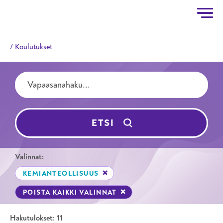
Taitotalo
Hyppää pääsisältöön
Koulutukset
Hakutermit
ETSI
Valinnat:
POISTA HAKUSUODATIN
KEMIANTEOLLISUUS
POISTA KAIKKI VALINNAT
Haku
Hakutulokset: 11