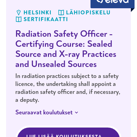
HELSINKI
LÄHIOPISKELU
SERTIFIKAATTI
Radiation Safety Officer -
Certifying Course: Sealed
Source and X-ray Practices
and Unsealed Sources
In radiation practices subject to a safety
licence, the undertaking shall appoint a
radiation safety officer and, if necessary,
a deputy.
Seuraavat koulutukset
11.–12.11.2026
HELSINKI
LÄHIOPISKELU
SERTIFIKAATTI
LUE LISÄÄ KOULUTUKSESTA
RADIATION 