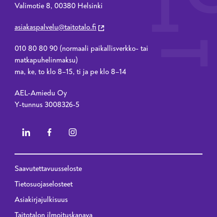
Valimotie 8, 00380 Helsinki
asiakaspalvelu@taitotalo.fi
010 80 80 90 (normaali paikallisverkko- tai
matkapuhelinmaksu)
ma, ke, to klo 8–15, ti ja pe klo 8–14
AEL-Amiedu Oy
Y-tunnus 3008326-5
Saavutettavuusseloste
Privacy menu - 2023 renewal
Tietosuojaselosteet
Asiakirjajulkisuus
Taitotalon ilmoituskanava