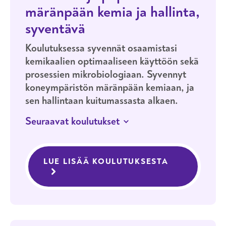
märänpään kemia ja hallinta,
syventävä
Koulutuksessa syvennät osaamistasi
kemikaalien optimaaliseen käyttöön sekä
prosessien mikrobiologiaan. Syvennyt
koneympäristön märänpään kemiaan, ja
sen hallintaan kuitumassasta alkaen.
Seuraavat koulutukset
10.–11.11.2026
HELSINKI
LÄHIOPISKELU
LUE LISÄÄ KOULUTUKSESTA
KARTONKI- 
Kartonki- ja paperikoneen märänpään
kemia ja hallinta, syventävä