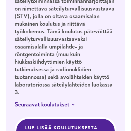
säteilytoiminnassa toiminnanharjoittajan
on nimettävä säteilyturvallisuusvastaava
(STV), jolla on oltava osaamisalan
mukainen koulutus ja riittävä
työkokemus. Tämä koulutus pätevöittää
säteilyturvallisuusvastaavaksi
osaamisalalla umpilähde- ja
röntgentoiminta (muu kuin
hiukkaskiihdyttimien käyttö
tutkimuksessa ja radionuklidien
tuotannossa) sekä avolähteiden käyttö
laboratoriossa säteilylähteiden luokassa
3.
Seuraavat koulutukset
21.–22.10.2026
HELSINKI
SERTIFIKAATTI
LUE LISÄÄ KOULUTUKSESTA
SÄTEILYTUR