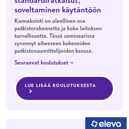
standardiratkaisut,
soveltaminen käytäntöön
Kannakointi on oleellinen osa
putkistorakennetta ja koko laitoksen
turvallisuutta. Tässä seminaarissa
syvennyt aiheeseen kokeneiden
putkistosuunnittelijoiden kanssa.
Seuraavat koulutukset
17.–18.3.2027
HELSINKI
LÄHIOPISKELU
LUE LISÄÄ KOULUTUKSESTA
PUTKISTOJE
Putkistojen kannakointi – perusteet,
standardiratkaisut, soveltaminen
käytäntöön