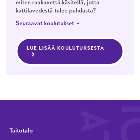
miten raakavettä käsitellä, jotta
kattilavedestä tulee puhdasta?
Seuraavat koulutukset
27.–28.1.2027
HELSINKI
LÄHIOPISKELU
LUE LISÄÄ KOULUTUKSESTA
VOIMALAITOS
Voimalaitosten vesienkäsittely,
vesikemia, vesien valmistus
Taitotalo