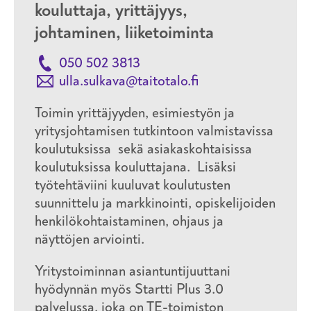
kouluttaja, yrittäjyys,
johtaminen, liiketoiminta
050 502 3813
ulla.sulkava@taitotalo.fi
Toimin yrittäjyyden, esimiestyön ja
yritysjohtamisen tutkintoon valmistavissa
koulutuksissa sekä asiakaskohtaisissa
koulutuksissa kouluttajana. Lisäksi
työtehtäviini kuuluvat koulutusten
suunnittelu ja markkinointi, opiskelijoiden
henkilökohtaistaminen, ohjaus ja
näyttöjen arviointi.
Yritystoiminnan asiantuntijuuttani
hyödynnän myös Startti Plus 3.0
palvelussa, joka on TE-toimiston