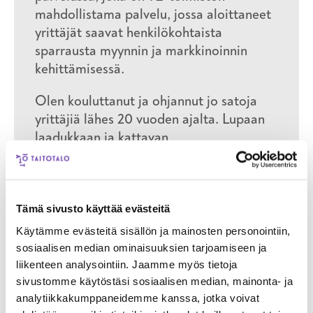
mahdollistama palvelu, jossa aloittaneet
yrittäjät saavat henkilökohtaista
sparrausta myynnin ja markkinoinnin
kehittämisessä.
Olen kouluttanut ja ohjannut jo satoja
yrittäjiä lähes 20 vuoden ajalta. Lupaan
laadukkaan ja kattavan
yrittäjävalmennuksen yritystoimintaa
suunnitteleville ja yrittäjänä toimiville.
Toimin yrittäjyyden ammattitutkinnon
Tämä sivusto käyttää evästeitä
tuotevastaavana ja yrittäjyysalan
Käytämme evästeitä sisällön ja mainosten personointiin,
työelämätoimikunnassa opetusalan
sosiaalisen median ominaisuuksien tarjoamiseen ja
edustajana.
liikenteen analysointiin. Jaamme myös tietoja
sivustomme käytöstäsi sosiaalisen median, mainonta- ja
AINA KANNATTAA YRITTÄÄ!
analytiikkakumppaneidemme kanssa, jotka voivat