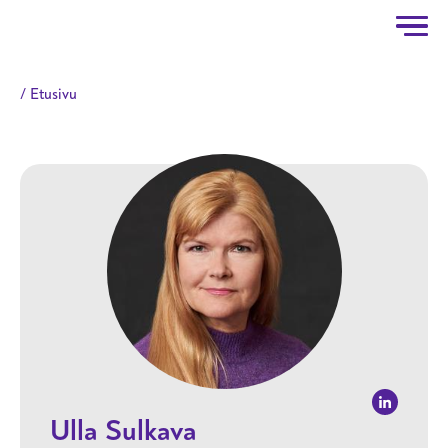
Taitotalo
Hyppää pääsisältöön
Etusivu
Ulla Sulkava