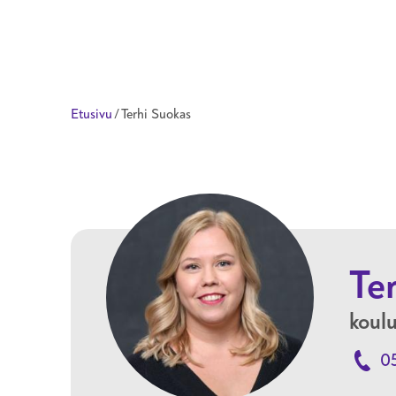
Taitotalo
Etusivu
/
Terhi Suokas
Te
koulu
0