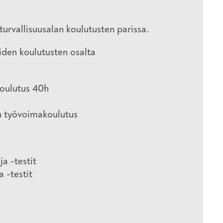
turvallisuusalan koulutusten parissa.
iden koulutusten osalta
 koulutus 40h
0h työvoimakoulutus
a -testit
a -testit