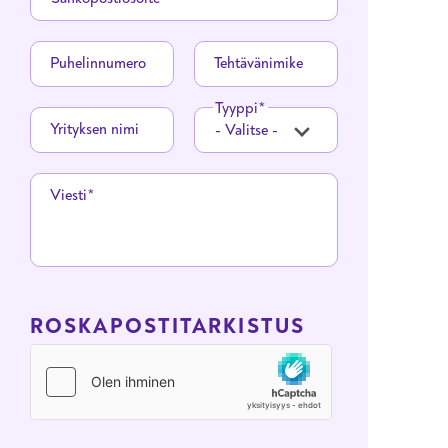
Puhelinnumero
Tehtävänimike
Tyyppi
Yrityksen nimi
Viesti
ROSKAPOSTITARKISTUS