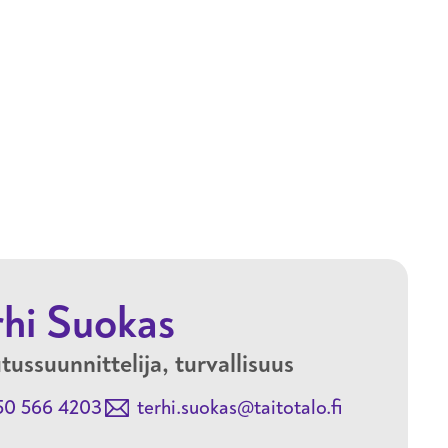
Hyppää pääsisältöön
rhi Suokas
tussuunnittelija, turvallisuus
50 566 4203
terhi.suokas@taitotalo.fi