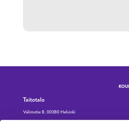
KOU
Fo
Taitotalo
Valimotie 8, 00380 Helsinki
asiakaspalvelu@taitotalo.fi