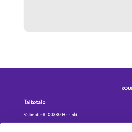
KOU
Fo
Taitotalo
Valimotie 8, 00380 Helsinki
asiakaspalvelu@taitotalo.fi