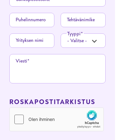
Puhelinnumero
Tehtävänimike
Tyyppi
Yrityksen nimi
Viesti
ROSKAPOSTITARKISTUS