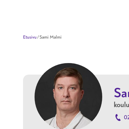
Taitotalo
Etusivu
/
Sami Malmi
Sa
koulu
0