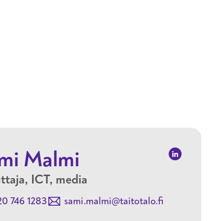
Hyppää pääsisältöön
mi Malmi
ttaja, ICT, media
20 746 1283
sami.malmi@taitotalo.fi