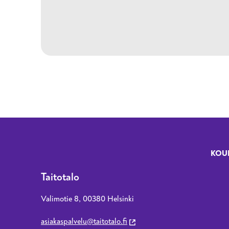
KOU
Fo
Taitotalo
Valimotie 8, 00380 Helsinki
asiakaspalvelu@taitotalo.fi