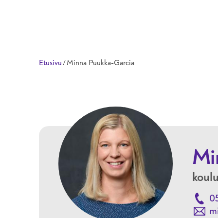
Taitotalo
Etusivu
/
Minna Puukka-Garcia
Mi
koulu
0
mi