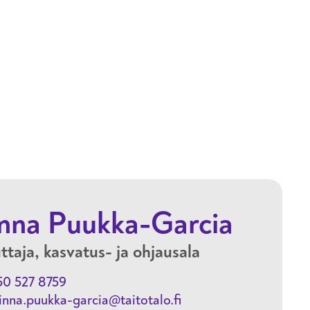
Hyppää pääsisältöön
nna Puukka-Garcia
ttaja, kasvatus- ja ohjausala
50 527 8759
nna.puukka-garcia@taitotalo.fi