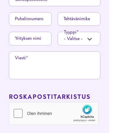
Puhelinnumero
Tehtävänimike
Tyyppi
Yrityksen nimi
Viesti
ROSKAPOSTITARKISTUS