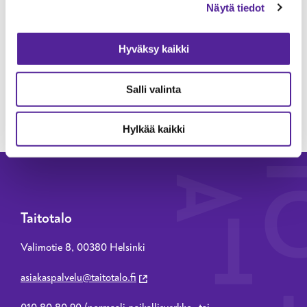
Näytä tiedot
Hyväksy kaikki
LÄHETÄ VIESTI
Salli valinta
Hylkää kaikki
Taitotalo
Valimotie 8, 00380 Helsinki
asiakaspalvelu@taitotalo.fi