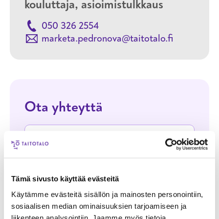
kouluttaja, asioimistulkkaus
050 326 2554
marketa.pedronova@taitotalo.fi
Ota yhteyttä
Nimi
Sähköpostiosoite
Tämä sivusto käyttää evästeitä
Käytämme evästeitä sisällön ja mainosten personointiin,
Puhelinnumero
sosiaalisen median ominaisuuksien tarjoamiseen ja
liikenteen analysointiin. Jaamme myös tietoja