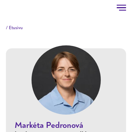
Taitotalo
Hyppää pääsisältöön
Etusivu
Markéta Pedronová