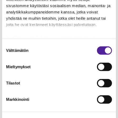
Tehtävänimike
sivustomme käytöstäsi sosiaalisen median, mainonta- ja
analytiikkakumppaneidemme kanssa, jotka voivat
yhdistää ne muihin tietoihin, jotka olet heille antanut tai
Yrityksen nimi
joita he ovat keränneet käyttäessäsi palveluitaan.
Tyyppi
Lue
Tietosuojaehdoistamme
lisää siitä keitä olemme,
miten voit ottaa meihin yhteyttä ja miten käsittelemme
Suostumuksen
Aihe
henkilökohtaisia tietojasi.
Googlen Business Data
Välttämätön
valinta
Responsibility Site
-sivuston mukaisesti varmistamme
tietojen läpinäkyvyyden ja hallinnan.
Mieltymykset
Viesti
Tilastot
Markkinointi
ROSKAPOSTITARKISTUS