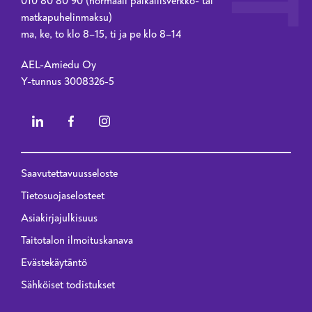
010 80 80 90 (normaali paikallisverkko- tai
matkapuhelinmaksu)
ma, ke, to klo 8–15, ti ja pe klo 8–14
AEL-Amiedu Oy
Y-tunnus 3008326-5
Saavutettavuusseloste
Privacy menu - 2023 renewal
Tietosuojaselosteet
Asiakirjajulkisuus
Taitotalon ilmoituskanava
Evästekäytäntö
Sähköiset todistukset