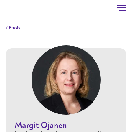
Taitotalo
Hyppää pääsisältöön
Etusivu
Margit Ojanen