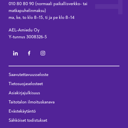
010 80 80 90 (normaali paikallisverkko- tai
matkapuhelinmaksu)
ma, ke, to klo 8–15, ti ja pe klo 8–14
AEL-Amiedu Oy
Y-tunnus 3008326-5
Saavutettavuusseloste
Privacy menu - 2023 renewal
Tietosuojaselosteet
Asiakirjajulkisuus
Taitotalon ilmoituskanava
Evästekäytäntö
Sähköiset todistukset