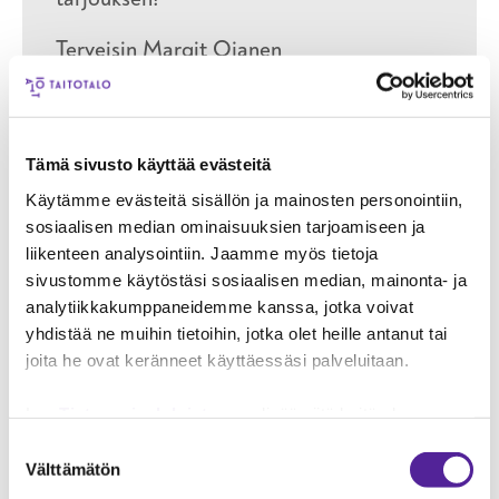
Terveisin Margit Ojanen
Tämä sivusto käyttää evästeitä
Käytämme evästeitä sisällön ja mainosten personointiin,
sosiaalisen median ominaisuuksien tarjoamiseen ja
Ota yhteyttä
liikenteen analysointiin. Jaamme myös tietoja
sivustomme käytöstäsi sosiaalisen median, mainonta- ja
analytiikkakumppaneidemme kanssa, jotka voivat
Nimi
yhdistää ne muihin tietoihin, jotka olet heille antanut tai
joita he ovat keränneet käyttäessäsi palveluitaan.
Sähköpostiosoite
Lue
Tietosuojaehdoistamme
lisää siitä keitä olemme,
miten voit ottaa meihin yhteyttä ja miten käsittelemme
Suostumuksen
Puhelinnumero
henkilökohtaisia tietojasi.
Googlen Business Data
Välttämätön
valinta
Responsibility Site
-sivuston mukaisesti varmistamme