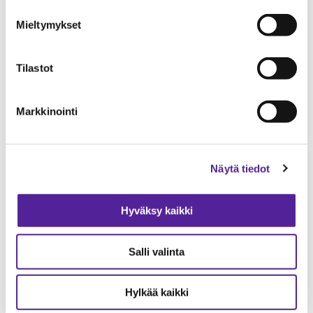
tietojen läpinäkyvyyden ja hallinnan.
Tehtävänimike
Mieltymykset
Yrityksen nimi
Tilastot
Tyyppi
Markkinointi
Aihe
Näytä tiedot
Viesti
Hyväksy kaikki
Salli valinta
ROSKAPOSTITARKISTUS
Hylkää kaikki