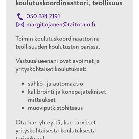
koulutuskoordinaattori, teollisuus
050 374 2191
margit.ojanen@taitotalo.fi
Toimin koulutuskoordinaattorina
teollisuuden koulutusten parissa.
Vastuualueenani ovat avoimet ja
yrityskohtaiset koulutukset:
sähkö- ja automaatio
kalibrointi ja konepajatekniset
mittaukset
muoviputkistohitsaus
Otathan yhteyttä, kun tarvitset
yrityskohtaisesta koulutuksesta
tarjouksen!