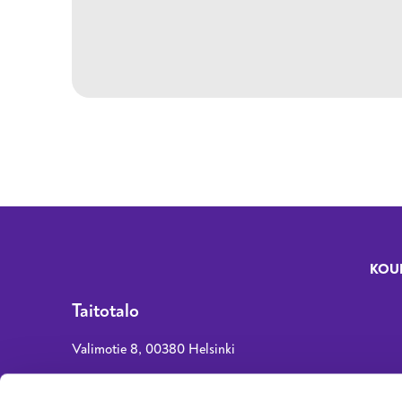
KOU
Fo
Taitotalo
Valimotie 8, 00380 Helsinki
asiakaspalvelu@taitotalo.fi