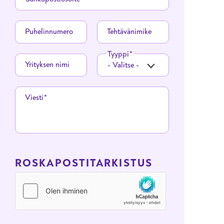
Puhelinnumero
Tehtävänimike
Tyyppi
Yrityksen nimi
Viesti
ROSKAPOSTITARKISTUS