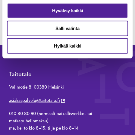
Hyväksy kaikki
LÄHETÄ VIESTI
Salli valinta
Hylkää kaikki
Taitotalo
Valimotie 8, 00380 Helsinki
asiakaspalvelu@taitotalo.fi
010 80 80 90 (normaali paikallisverkko- tai
matkapuhelinmaksu)
ma, ke, to klo 8–15, ti ja pe klo 8–14