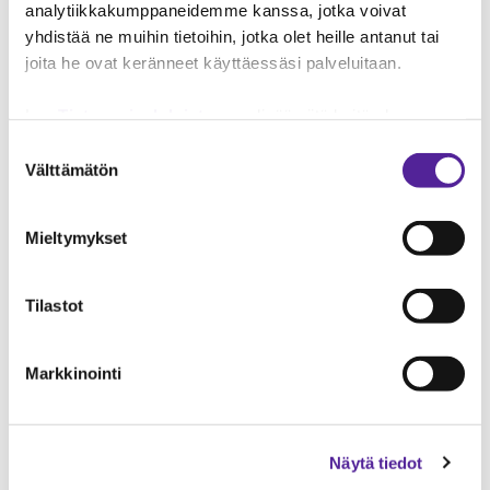
analytiikkakumppaneidemme kanssa, jotka voivat
Tehtävänimike
yhdistää ne muihin tietoihin, jotka olet heille antanut tai
joita he ovat keränneet käyttäessäsi palveluitaan.
Yrityksen nimi
Lue
Tietosuojaehdoistamme
lisää siitä keitä olemme,
Tyyppi
miten voit ottaa meihin yhteyttä ja miten käsittelemme
Suostumuksen
henkilökohtaisia tietojasi.
Googlen Business Data
Välttämätön
valinta
Responsibility Site
-sivuston mukaisesti varmistamme
tietojen läpinäkyvyyden ja hallinnan.
Viesti
Mieltymykset
Tilastot
ROSKAPOSTITARKISTUS
Markkinointi
Näytä tiedot