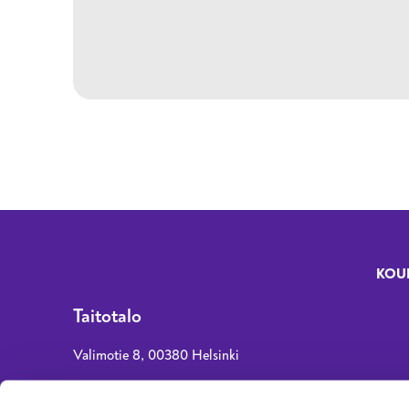
KOU
Fo
Taitotalo
Valimotie 8, 00380 Helsinki
asiakaspalvelu@taitotalo.fi