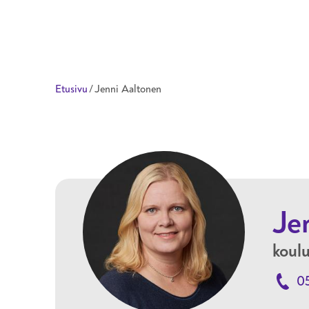
Taitotalo
Etusivu
/
Jenni Aaltonen
Je
koul
0