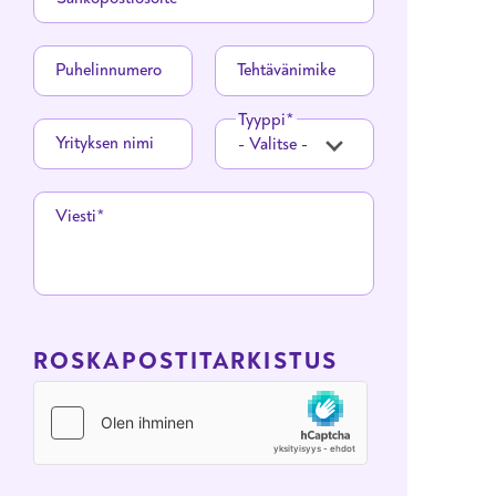
Puhelinnumero
Tehtävänimike
Tyyppi
Yrityksen nimi
Viesti
ROSKAPOSTITARKISTUS