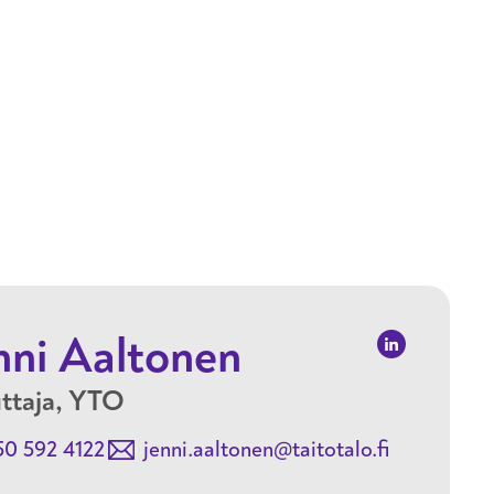
Hyppää pääsisältöön
nni Aaltonen
uttaja, YTO
50 592 4122
jenni.aaltonen@taitotalo.fi