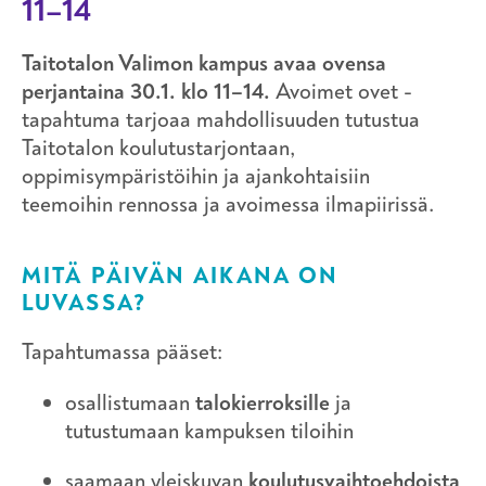
11–14
Taitotalon Valimon kampus avaa ovensa
perjantaina 30.1. klo 11–14.
Avoimet ovet -
tapahtuma tarjoaa mahdollisuuden tutustua
Taitotalon koulutustarjontaan,
oppimisympäristöihin ja ajankohtaisiin
teemoihin rennossa ja avoimessa ilmapiirissä.
MITÄ PÄIVÄN AIKANA ON
LUVASSA?
Tapahtumassa pääset:
osallistumaan
talokierroksille
ja
tutustumaan kampuksen tiloihin
saamaan yleiskuvan
koulutusvaihtoehdoista