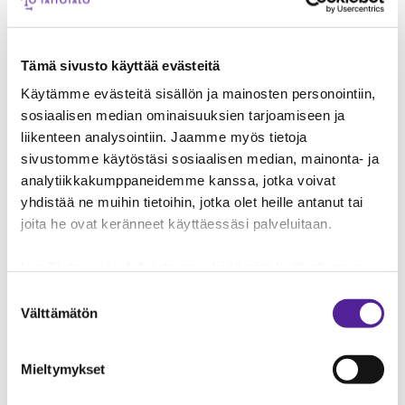
show’nsa
.
🎤
Showtime klo 12.30
Paikkana
Ravintola Talentti
Tämä sivusto käyttää evästeitä
Käytämme evästeitä sisällön ja mainosten personointiin,
TERVETULOA MUKAAN
sosiaalisen median ominaisuuksien tarjoamiseen ja
liikenteen analysointiin. Jaamme myös tietoja
🗓
Taitotalon Avoimet ovet – perjantai 30.1. klo
sivustomme käytöstäsi sosiaalisen median, mainonta- ja
11–14
analytiikkakumppaneidemme kanssa, jotka voivat
Paikkana
Taitotalon Valimon kampus
yhdistää ne muihin tietoihin, jotka olet heille antanut tai
joita he ovat keränneet käyttäessäsi palveluitaan.
Tapahtuma tarjoaa matalan kynnyksen
mahdollisuuden tutustua Taitotalon toimintaan
Lue
Tietosuojaehdoistamme
lisää siitä keitä olemme,
ja ajankohtaiseen koulutustarjontaan.
miten voit ottaa meihin yhteyttä ja miten käsittelemme
Suostumuksen
henkilökohtaisia tietojasi.
Googlen Business Data
Välttämätön
valinta
Responsibility Site
-sivuston mukaisesti varmistamme
tietojen läpinäkyvyyden ja hallinnan.
Mieltymykset
Lue lisää
tapahtumasta
.