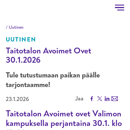
Taitotalo
Hyppää pääsisältöön
Uutinen
UUTINEN
Taitotalon Avoimet Ovet
30.1.2026
Tule tutustumaan paikan päälle
tarjontaamme!
Facebook
X
LinkedIn
Email
Jaa
23.1.2026
Taitotalon Avoimet ovet Valimon
kampuksella perjantaina 30.1. klo