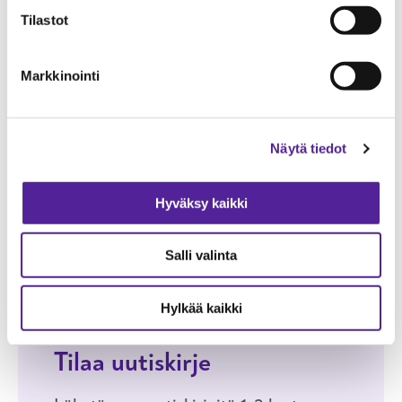
Tilastot
Markkinointi
i
Kysy lisää
Terhi Viik
markkinointiasiantuntija
020 746 1310
Näytä tiedot
OTA YHTEYTTÄ
Hyväksy kaikki
Salli valinta
Hylkää kaikki
Tilaa uutiskirje