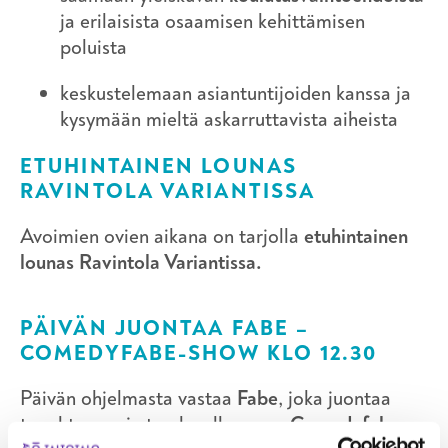
ja erilaisista osaamisen kehittämisen
poluista
keskustelemaan asiantuntijoiden kanssa ja
kysymään mieltä askarruttavista aiheista
ETUHINTAINEN LOUNAS
RAVINTOLA VARIANTISSA
Avoimien ovien aikana on tarjolla
etuhintainen
lounas Ravintola Variantissa.
PÄIVÄN JUONTAA FABE –
COMEDYFABE-SHOW KLO 12.30
Päivän ohjelmasta vastaa
Fabe
, joka juontaa
tapahtuman ja tuo lavalle oman
Comedyfabe-