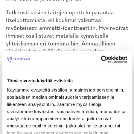
Tutkitusti uusien taitojen opettelu parantaa
itseluottamusta, eli koulutus vaikuttaa
myönteisesti ammatti-identiteettiin. Hyvinvoivat
ihmiset osallistuvat matalalla kynnyksellä
yhteiskunnan eri toimintoihin. Ammatillinen
aikuiskoulutus lisää siis myös sosiaalista
hyvinvointia.
Taitotalo kouluttaa rohkeita työelämän osaajia
suoraan elinkeinoelämän tarpeisiin.
Tämä sivusto käyttää evästeitä
Käytämme evästeitä sisällön ja mainosten personointiin,
sosiaalisen median ominaisuuksien tarjoamiseen ja
liikenteen analysointiin. Jaamme myös tietoja
sivustomme käytöstäsi sosiaalisen median, mainonta- ja
analytiikkakumppaneidemme kanssa, jotka voivat
yhdistää ne muihin tietoihin, jotka olet heille antanut tai
joita he ovat keränneet käyttäessäsi palveluitaan.