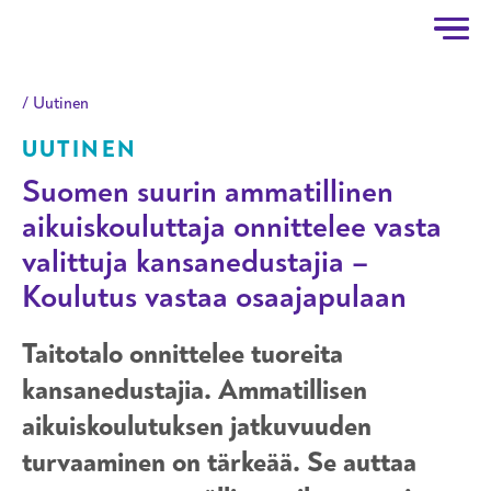
Taitotalo
Hyppää pääsisältöön
Uutinen
UUTINEN
Suomen suurin ammatillinen
aikuiskouluttaja onnittelee vasta
valittuja kansanedustajia –
Koulutus vastaa osaajapulaan
Taitotalo onnittelee tuoreita
kansanedustajia. Ammatillisen
aikuiskoulutuksen jatkuvuuden
turvaaminen on tärkeää. Se auttaa