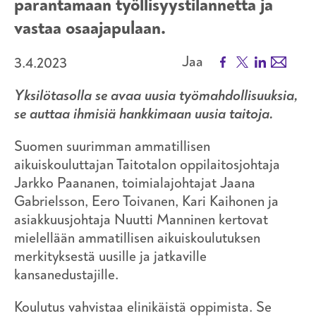
parantamaan työllisyystilannetta ja
vastaa osaajapulaan.
Facebook
X
LinkedIn
Email
Jaa
3.4.2023
Yksilötasolla se avaa uusia työmahdollisuuksia,
se auttaa ihmisiä hankkimaan uusia taitoja.
Suomen suurimman ammatillisen
aikuiskouluttajan Taitotalon oppilaitosjohtaja
Jarkko Paananen, toimialajohtajat Jaana
Gabrielsson, Eero Toivanen, Kari Kaihonen ja
asiakkuusjohtaja Nuutti Manninen kertovat
mielellään ammatillisen aikuiskoulutuksen
merkityksestä uusille ja jatkaville
kansanedustajille.
Koulutus vahvistaa elinikäistä oppimista. Se