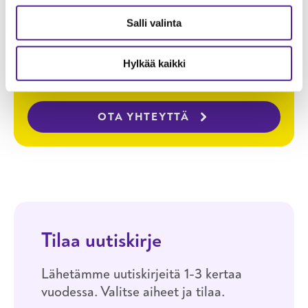
Salli valinta
i
Kysy lisää
Jarkko Paananen
rehtori
Hylkää kaikki
040 723 9641
OTA YHTEYTTÄ
Tilaa uutiskirje
Lähetämme uutiskirjeitä 1-3 kertaa
vuodessa. Valitse aiheet ja tilaa.