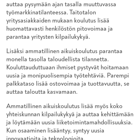
auttaa pysymään ajan tasalla muuttuvassa
työmarkkinatilanteessa. Taitotalon
yritysasiakkaiden mukaan koulutus lisää
huomattavasti henkilöstön pitovoimaa ja
parantaa yritysten kilpailukykyä.
Lisäksi ammatillinen aikuiskoulutus parantaa
monella tasolla taloudellista tilannetta.
Kouluttauduttuaan ihmiset pystyvät hoitamaan
uusia ja monipuolisempia työtehtäviä. Parempi
palkkataso lisää ostovoimaa ja tuottavuutta, se
auttaa taloutta kasvamaan.
Ammatillinen aikuiskoulutus lisää myös koko
yhteiskunnan kilpailukykyä ja auttaa kehittämään
ja löytämään uusia liiketoimintamahdollisuuksia.
Kun osaaminen lisääntyy, syntyy uusia
innovaatioita ja teknologioita.