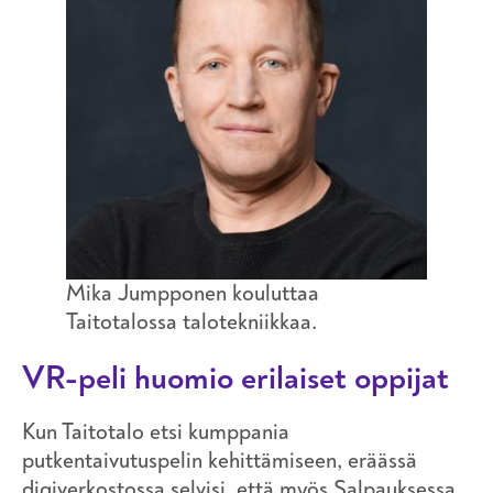
Mika Jumpponen kouluttaa
Taitotalossa talotekniikkaa.
VR-peli huomio erilaiset oppijat
Kun Taitotalo etsi kumppania
putkentaivutuspelin kehittämiseen, eräässä
digiverkostossa selvisi, että myös Salpauksessa