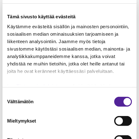
putkentaivutusta voi harjoitella lukuisia kertoja
ennen käytännön työsaliharjoituksia.
Pedagogisesti oppiminen siirtyy aidosti
Tämä sivusto käyttää evästeitä
opettajalta oppijalle.
Käytämme evästeitä sisällön ja mainosten personointiin,
sosiaalisen median ominaisuuksien tarjoamiseen ja
– Kun takana on onnistumisen kokemuksia VR-
liikenteen analysointiin. Jaamme myös tietoja
maailmassa, itsevarmuus kasvaa ja
sivustomme käytöstäsi sosiaalisen median, mainonta- ja
työsaliopetukseen on helpompi osallistua.
analytiikkakumppaneidemme kanssa, jotka voivat
yhdistää ne muihin tietoihin, jotka olet heille antanut tai
joita he ovat keränneet käyttäessäsi palveluitaan.
Taitotalon kouluttajat tuntevat
työelämän tarpeet
Lue
Tietosuojaehdoistamme
lisää siitä keitä olemme,
miten voit ottaa meihin yhteyttä ja miten käsittelemme
Suostumuksen
henkilökohtaisia tietojasi.
Googlen Business Data
Taitotalo on Suomen suurin ammatillinen
Välttämätön
valinta
Responsibility Site
-sivuston mukaisesti varmistamme
aikuiskouluttaja, sen missio on pitää
tietojen läpinäkyvyyden ja hallinnan.
yhteiskunnan pyörät pyörimässä. Kouluttajat
Mieltymykset
tulevat suoraan työelämästä, ja heidän
ammattiosaamisensa on ajankohtaista ja