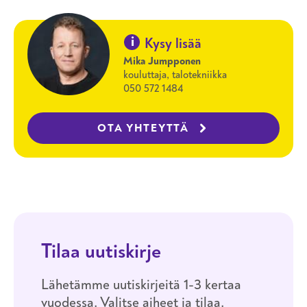
i
Kysy lisää
Mika Jumpponen
kouluttaja, talotekniikka
050 572 1484
OTA YHTEYTTÄ
Tilaa uutiskirje
Lähetämme uutiskirjeitä 1-3 kertaa
vuodessa. Valitse aiheet ja tilaa.