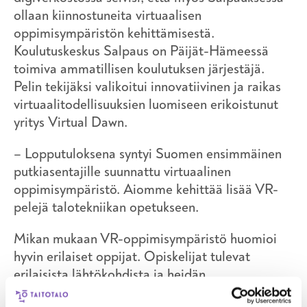
ollaan kiinnostuneita virtuaalisen
oppimisympäristön kehittämisestä.
Koulutuskeskus Salpaus on Päijät-Hämeessä
toimiva ammatillisen koulutuksen järjestäjä.
Pelin tekijäksi valikoitui innovatiivinen ja raikas
virtuaalitodellisuuksien luomiseen erikoistunut
yritys
Virtual Dawn.
– Lopputuloksena syntyi Suomen ensimmäinen
putkiasentajille suunnattu virtuaalinen
oppimisympäristö. Aiomme kehittää lisää VR-
pelejä talotekniikan opetukseen.
Mikan mukaan VR-oppimisympäristö huomioi
hyvin erilaiset oppijat. Opiskelijat tulevat
erilaisista lähtökohdista ja heidän
hahmotuskykynsä on erilainen. VR-maailmassa