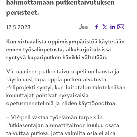
hahmottamaan putkentaivutuksen
perusteet.
Facebook
X
LinkedIn
Email
Jaa
12.5.2023
Kun virtuaalista oppimisympäristöä käytetään
ennen työsaliopetusta, alkuharjoituksissa
syntyvä kupariputken hävikki vältetään.
Virtuaalinen putkentaivutuspeli on hauska ja
täysin uusi tapa oppia putkentaivutusta.
Peliprojekti syntyi, kun Taitotalon talotekniikan
kouluttajat pohtivat nykyaikaisia
opetusmenetelmiä ja niiden käyttöönottoa.
– VR-peli vastaa työelämän tarpeisiin.
Putkiasentajan ammattitaitoon kuuluu osata
taivuttaa putkea, jotta valmiita osia ei aina