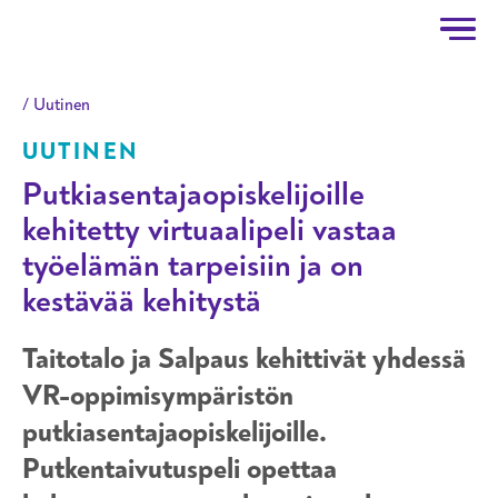
Taitotalo
Hyppää pääsisältöön
Uutinen
UUTINEN
Putkiasentajaopiskelijoille
kehitetty virtuaalipeli vastaa
työelämän tarpeisiin ja on
kestävää kehitystä
Taitotalo ja Salpaus kehittivät yhdessä
VR-oppimisympäristön
putkiasentajaopiskelijoille.
Putkentaivutuspeli opettaa