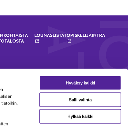
NKOHTAISTA
LOUNASLISTAT
OPISKELIJAINTRA
TOTALOSTA
Hyväksy kaikki
en
aalisen
Salli valinta
ietoihin,
Hylkää kaikki
miten