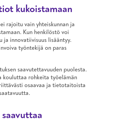
atiot kukoistamaan
ei rajoitu vain yhteiskunnan ja
stamaan. Kun henkilöstö voi
 ja innovatiivisuus lisääntyy.
invoiva työntekijä on paras
utuksen saavutettavuuden puolesta.
ja kouluttaa rohkeita työelämän
ittävästi osaavaa ja tietotaitoista
 saatavuutta.
a saavuttaa