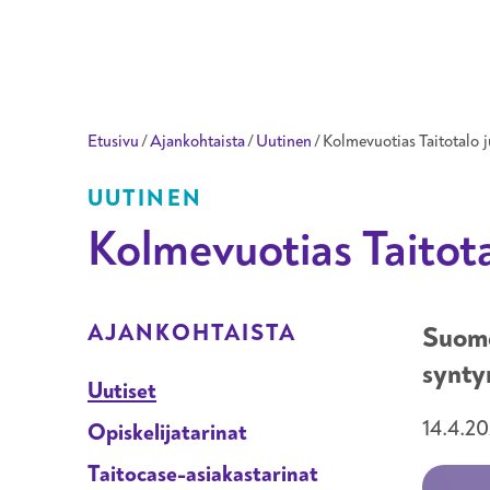
Taitotalo
Etusivu
/
Ajankohtaista
/
Uutinen
/
Kolmevuotias Taitotalo j
UUTINEN
Kolmevuotias Taitota
ALAVALIKKO OSIOLLE
AJANKOHTAISTA
Suome
synty
Uutiset
14.4.2
Opiskelijatarinat
Taitocase-asiakastarinat