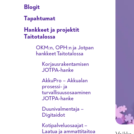
Blogit
Tapahtumat
Hankkeet ja projektit
Taitotalossa
OKM:n, OPH:n ja Jotpan
hankkeet Taitotalossa
Korjausrakentamisen
JOTPA-hanke
AkkuPro – Akkualan
prosessi- ja
turvallisuusosaaminen
JOTPA-hanke
Duunivalmentaja –
Digitaidot
Kotipalveluosaajat –
Laatua ja ammattitaitoa