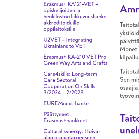
Erasmus+ KA121-VET –
Amma
opiskelijoiden ja
henkilöstön liikkuvuushanke
akkreditoiduille
Taitota
oppilaitoksille
yksilöi
U2VET – Integrating
päivitt
Ukrainians to VET
Monet T
Erasmus+ KA-210 VET Pro
kilpail
Green Way Arts and Crafts
Taitota
Care4skills: Long-term
Sen mis
Care Sectoral
Cooperation On Skills
osaajia
3/2024 – 2/2028
työvoim
EUREMnext-hanke
Päättyneet
Tait
Erasmus+hankkeet
une
Cultural synergy: Hoiva-
alan osaajatarpeeseen