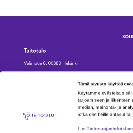
KOU
Fo
Taitotalo
Valimotie 8, 00380 Helsinki
asiakaspalvelu@taitotalo.fi
Tämä sivusto käyttää eväs
010 80 80 90 (normaali paikallisverkko- tai
Käytämme evästeitä sisäll
matkapuhelinmaksu)
tarjoamiseen ja liikenteen
ma, ke, to klo 8–15, ti ja pe klo 8–14
median, mainonta- ja anal
jotka olet heille antanut ta
AEL-Amiedu Oy
Y-tunnus 3008326-5
Lue
Tietosuojaehdoista