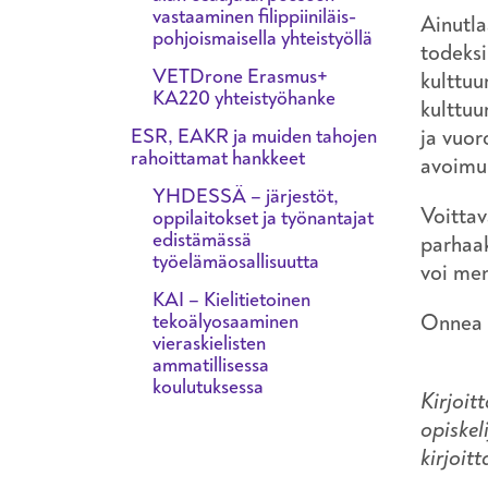
vastaaminen filippiiniläis-
Ainutla
pohjoismaisella yhteistyöllä
todeksi
VETDrone Erasmus+
kulttuu
KA220 yhteistyöhanke
kulttuu
ESR, EAKR ja muiden tahojen
ja vuor
rahoittamat hankkeet
avoimuu
YHDESSÄ – järjestöt,
Voittav
oppilaitokset ja työnantajat
edistämässä
parhaak
työelämäosallisuutta
voi me
KAI – Kielitietoinen
tekoälyosaaminen
Onnea k
vieraskielisten
ammatillisessa
koulutuksessa
Kirjoit
opiskel
kirjoit