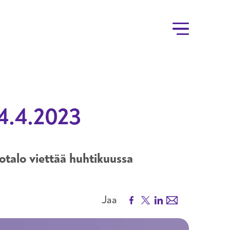
14.4.2023
otalo viettää huhtikuussa
Facebook
X
LinkedIn
Email
Jaa