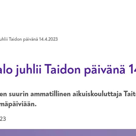
Hyppää pääsisältöön
uhlii Taidon päivänä 14.4.2023
lo juhlii Taidon päivänä 
n suurin ammatillinen aikuiskouluttaja Tait
mäpäiviään.
023