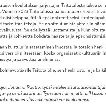
atuisen koulutuksen järjestäjän Taitotalosta tekee se,
. Vuonna 2023 Taitotalossa panostetaan erityisesti voi
ri olisi helppoa jättää epäkonkreettiseksi strategiapuh
ri tarkoittaa tekoja. Se on sitoutumista yhteisiin pä
ovaikutusta. Se edellyttää luottamusta ja kunnioitusta 
tta ja rohkeutta kohdata haasteita ja epäonnistumis
aan kulttuuriin satsaaminen innostaa Taitotalon henki
si versioksi itsestään. Koska organisaatiokulttuuriin i
nestyä ja saavuttaa unelmansa.
olmevuotiaalle Taitotalolle, sen henkilöstölle ja kaikill
taja, Johanna Rautio, työskentelee sisältöasiantuntija
ija- ja asiakastarinat. Työssään hän miettii pilkkusään
taako ihminen ylös näkemänsä vai kuulemansa.