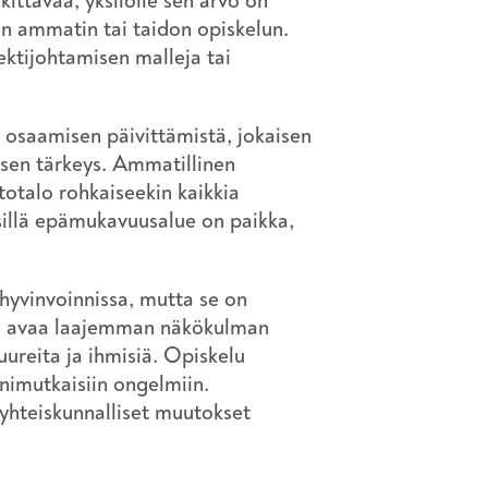
ittävää, yksilölle sen arvo on
n ammatin tai taidon opiskelun.
jektijohtamisen malleja tai
 osaamisen päivittämistä, jokaisen
sen tärkeys. Ammatillinen
totalo rohkaiseekin kaikkia
sillä epämukavuusalue on paikka,
 hyvinvoinnissa, mutta se on
Se avaa laajemman näkökulman
ureita ja ihmisiä. Opiskelu
monimutkaisiin ongelmiin.
 yhteiskunnalliset muutokset