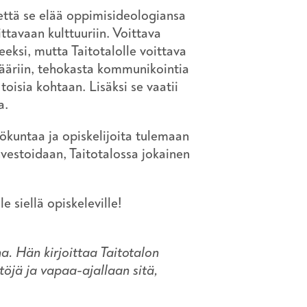
 että se elää oppimisideologiansa
ttavaan kulttuuriin. Voittava
eeksi, mutta Taitotalolle voittava
ämääriin, tehokasta kommunikointia
toisia kohtaan. Lisäksi se vaatii
ia.
lökuntaa ja opiskelijoita tulemaan
nvestoidaan, Taitotalossa jokainen
e siellä opiskeleville!
na. Hän kirjoittaa Taitotalon
töjä ja vapaa-ajallaan sitä,