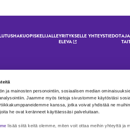
LUTUSHAKU
OPISKELIJALLE
YRITYKSELLE
YHTEYSTIEDOT
AJA
oter menu - 2023 renewal
ELEVA
TAI
teitä
ön ja mainosten personointiin, sosiaalisen median ominaisuuksi
 analysointiin. Jaamme myös tietoja sivustomme käytöstäsi sosi
ytiikkakumppaneidemme kanssa, jotka voivat yhdistää ne muihin t
i joita he ovat keränneet käyttäessäsi palveluitaan.
mme
lisää siitä keitä olemme, miten voit ottaa meihin yhteyttä ja 