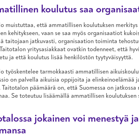
tillinen koulutus saa organisa
lo muistuttaa, että ammatillisen koulutuksen merkitys 
den kehitykseen, vaan se saa myös organisaatiot kukoi
ää taitojaan jatkuvasti, organisaation toiminta tehostuu
aitotalon yritysasiakkaat ovatkin todenneet, että hyv
uetu ja että koulutus lisää henkilöstön tyytyväisyyttä.
lo työskentelee tarmokkaasti ammatillisen aikuiskoul
sio on palvella aikuisia oppijoita ja elinkeinoelämää 
. Taitotalon päämäärä on, että Suomessa on jatkossa ri
aa. Se toteutuu lisäämällä ammatillisen koulutuksen
otalossa jokainen voi menestyä j
lmansa