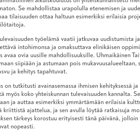
ammatillinen aikuiskoulutus on yhteiskunnallisesti merk
aton. Se mahdollistaa urapolulla etenemisen ja uude
oaa tilaisuuden ottaa haltuun esimerkiksi erilaisia pro
ilötaitoja.
ulevaisuuden työelämä vaatii jatkuvaa uudistumista ja
ettävä intohimonsa ja omaksuttava elinikäisen oppimi
s avaa ovia uusille mahdollisuuksille. Uhmaikäinen Tai
maan siipiään ja astumaan pois mukavuusalueeltaan, 
asvu ja kehitys tapahtuvat.
s on tutkitusti avainasemassa ihmisen kehityksessä ja
stä myös koko yhteiskunnan tulevaisuuden kannalta. 
an ja auttaa esimerkiksi ymmärtämään erilaisia kulttu
ä kriittistä ajattelua, ja sen avulla löytää ratkaisuja 
ksen tärkeys korostuu erityisesti tänä päivänä, jolloin
uvat nopeasti.