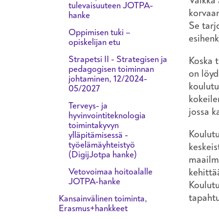
Vaikka 
tulevaisuuteen JOTPA-
korvaam
hanke
Se tarj
Oppimisen tuki –
esihenk
opiskelijan etu
Strapetsi II - Strategisen ja
Koska t
pedagogisen toiminnan
on löyd
johtaminen, 12/2024-
koulutu
05/2027
kokeile
Terveys- ja
jossa k
hyvinvointiteknologia
toimintakyvyn
Koulutu
ylläpitämisessä -
työelämäyhteistyö
keskei
(DigijJotpa hanke)
maailma
Vetovoimaa hoitoalalle
kehittä
JOTPA-hanke
Koulutu
tapaht
Kansainvälinen toiminta,
Erasmus+hankkeet