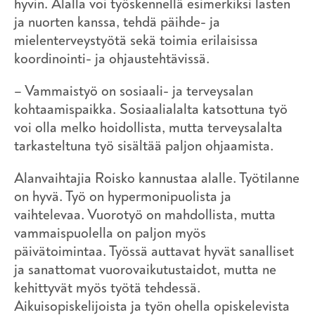
hyvin. Alalla voi työskennellä esimerkiksi lasten
ja nuorten kanssa, tehdä päihde- ja
mielenterveystyötä sekä toimia erilaisissa
koordinointi- ja ohjaustehtävissä.
– Vammaistyö on sosiaali- ja terveysalan
kohtaamispaikka. Sosiaalialalta katsottuna työ
voi olla melko hoidollista, mutta terveysalalta
tarkasteltuna työ sisältää paljon ohjaamista.
Alanvaihtajia Roisko kannustaa alalle. Työtilanne
on hyvä. Työ on hypermonipuolista ja
vaihtelevaa. Vuorotyö on mahdollista, mutta
vammaispuolella on paljon myös
päivätoimintaa. Työssä auttavat hyvät sanalliset
ja sanattomat vuorovaikutustaidot, mutta ne
kehittyvät myös työtä tehdessä.
Aikuisopiskelijoista ja työn ohella opiskelevista