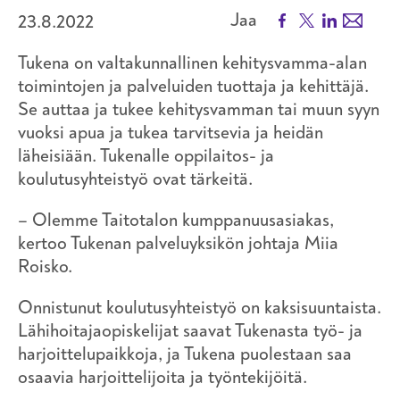
Facebook
X
LinkedIn
Email
Jaa
23.8.2022
Tukena on valtakunnallinen kehitysvamma-alan
toimintojen ja palveluiden tuottaja ja kehittäjä.
Se auttaa ja tukee kehitysvamman tai muun syyn
vuoksi apua ja tukea tarvitsevia ja heidän
läheisiään. Tukenalle oppilaitos- ja
koulutusyhteistyö ovat tärkeitä.
– Olemme Taitotalon kumppanuusasiakas,
kertoo Tukenan palveluyksikön johtaja Miia
Roisko.
Onnistunut koulutusyhteistyö on kaksisuuntaista.
Lähihoitajaopiskelijat saavat Tukenasta työ- ja
harjoittelupaikkoja, ja Tukena puolestaan saa
osaavia harjoittelijoita ja työntekijöitä.