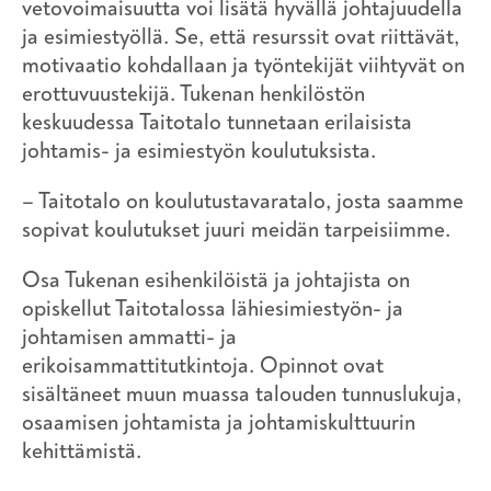
vetovoimaisuutta voi lisätä hyvällä johtajuudella
ja esimiestyöllä. Se, että resurssit ovat riittävät,
motivaatio kohdallaan ja työntekijät viihtyvät on
erottuvuustekijä. Tukenan henkilöstön
keskuudessa Taitotalo tunnetaan erilaisista
johtamis- ja esimiestyön koulutuksista.
– Taitotalo on koulutustavaratalo, josta saamme
sopivat koulutukset juuri meidän tarpeisiimme.
Osa Tukenan esihenkilöistä ja johtajista on
opiskellut Taitotalossa lähiesimiestyön- ja
johtamisen ammatti- ja
erikoisammattitutkintoja. Opinnot ovat
sisältäneet muun muassa talouden tunnuslukuja,
osaamisen johtamista ja johtamiskulttuurin
kehittämistä.