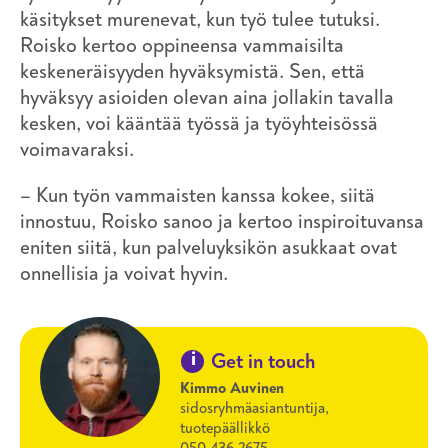
käsitykset murenevat, kun työ tulee tutuksi.
Roisko kertoo oppineensa vammaisilta
keskeneräisyyden hyväksymistä. Sen, että
hyväksyy asioiden olevan aina jollakin tavalla
kesken, voi kääntää työssä ja työyhteisössä
voimavaraksi.
– Kun työn vammaisten kanssa kokee, siitä
innostuu, Roisko sanoo ja kertoo inspiroituvansa
eniten siitä, kun palveluyksikön asukkaat ovat
onnellisia ja voivat hyvin.
i
Get in touch
Kimmo Auvinen
sidosryhmäasiantuntija,
tuotepäällikkö
050 436 2675