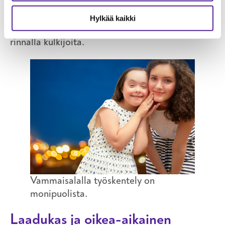
emme päätä heidän puolestaan.
Hylkää kaikki
– Asukkaiden hyvinvointia lisää se, että olemme
rinnalla kulkijoita.
Vammaisalalla työskentely on
monipuolista.
Laadukas ja oikea-aikainen