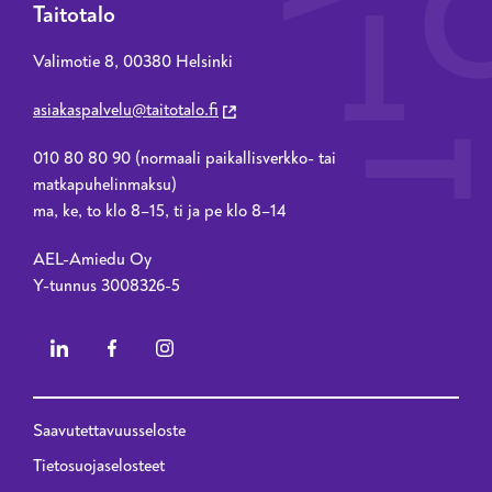
Taitotalo
Valimotie 8, 00380 Helsinki
asiakaspalvelu@taitotalo.fi
010 80 80 90 (normaali paikallisverkko- tai
matkapuhelinmaksu)
ma, ke, to klo 8–15, ti ja pe klo 8–14
AEL-Amiedu Oy
Y-tunnus 3008326-5
Saavutettavuusseloste
Privacy menu - 2023 renewal
Tietosuojaselosteet