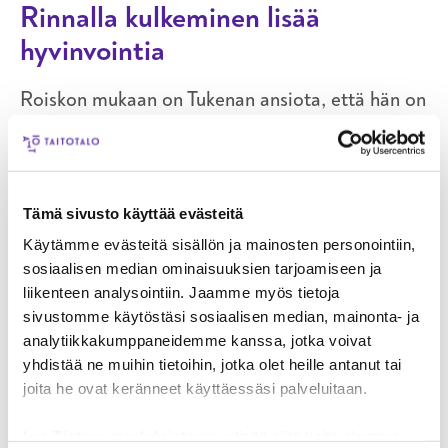
Rinnalla kulkeminen lisää
hyvinvointia
Roiskon mukaan on Tukenan ansiota, että hän on
edelleen motivoitunut työskentelystä
vammaisalalla.
– Vaikka Tukena on kasvanut, sen ihmisläheiset ja
Tämä sivusto käyttää evästeitä
ihmistä kunnioittavat arvot ovat säilyneet.
Käytämme evästeitä sisällön ja mainosten personointiin,
Roiskolle on tärkeää, että työnantaja on
sosiaalisen median ominaisuuksien tarjoamiseen ja
vastuullinen ja inhimillinen.
liikenteen analysointiin. Jaamme myös tietoja
sivustomme käytöstäsi sosiaalisen median, mainonta- ja
Omaisjärjestötaustaisessa Tukenassa
analytiikkakumppaneidemme kanssa, jotka voivat
asiakkaiden ja työntekijöiden hyvinvointi
yhdistää ne muihin tietoihin, jotka olet heille antanut tai
asetetaan aina etusijalle. Päätöksiä ei tehdä
joita he ovat keränneet käyttäessäsi palveluitaan.
taloudelliset syyt edellä, vaan kehitysvammaiset
ja muuta erityistä tukea tarvitsevat ihmiset ovat
Lue
Tietosuojaehdoistamme
lisää siitä keitä olemme,