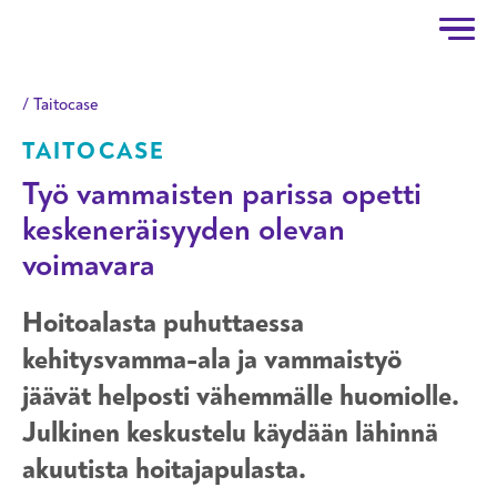
Taitotalo
Hyppää pääsisältöön
Taitocase
TAITOCASE
Työ vammaisten parissa opetti
keskeneräisyyden olevan
voimavara
Hoitoalasta puhuttaessa
kehitysvamma-ala ja vammaistyö
jäävät helposti vähemmälle huomiolle.
Julkinen keskustelu käydään lähinnä
akuutista hoitajapulasta.