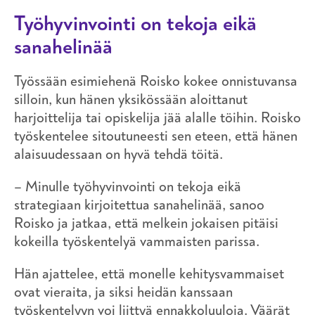
Työhyvinvointi on tekoja eikä
sanahelinää
Työssään esimiehenä Roisko kokee onnistuvansa
silloin, kun hänen yksikössään aloittanut
harjoittelija tai opiskelija jää alalle töihin. Roisko
työskentelee sitoutuneesti sen eteen, että hänen
alaisuudessaan on hyvä tehdä töitä.
– Minulle työhyvinvointi on tekoja eikä
strategiaan kirjoitettua sanahelinää, sanoo
Roisko ja jatkaa, että melkein jokaisen pitäisi
kokeilla työskentelyä vammaisten parissa.
Hän ajattelee, että monelle kehitysvammaiset
ovat vieraita, ja siksi heidän kanssaan
työskentelyyn voi liittyä ennakkoluuloja. Väärät