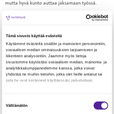
mutta hyvä kunto auttaa jaksamaan työssä.
HYVÄ TYÖYHTEISÖ JA OMAN
KÄDENJÄLJEN NÄKEMINEN
LISÄÄVÄT TYÖHYVINVOINTIA
Tämä sivusto käyttää evästeitä
Tuttavapiiri ei yllättynyt Ollin alanvaihdosta.
Käytämme evästeitä sisällön ja mainosten personointiin,
Eräs Ollin ystävä veikkasikin Ollin sopivan
sosiaalisen median ominaisuuksien tarjoamiseen ja
liikenteen analysointiin. Jaamme myös tietoja
lukitusalalle erinomaisesti, koska Olli tykkää
sivustomme käytöstäsi sosiaalisen median, mainonta- ja
näperrellä käsillänsä kaikkea. Yhtenä työnsä
analytiikkakumppaneidemme kanssa, jotka voivat
parhaista puolista Olli pitää sitä, että asiat
yhdistää ne muihin tietoihin, jotka olet heille antanut tai
tulevat valmiiksi ja sitä, että niillä on alku ja
joita he ovat keränneet käyttäessäsi palveluitaan.
loppu.
Lue
Tietosuojaehdoistamme
lisää siitä keitä olemme,
– Lastensuojelussa asiat eivät tule valmiiksi.
miten voit ottaa meihin yhteyttä ja miten käsittelemme
Suostumuksen
Lukitustöissä saan työn valmiiksi ja poistun
henkilökohtaisia tietojasi.
Googlen Business Data
Välttämätön
valinta
paikalta.
Responsibility Site
-sivuston mukaisesti varmistamme