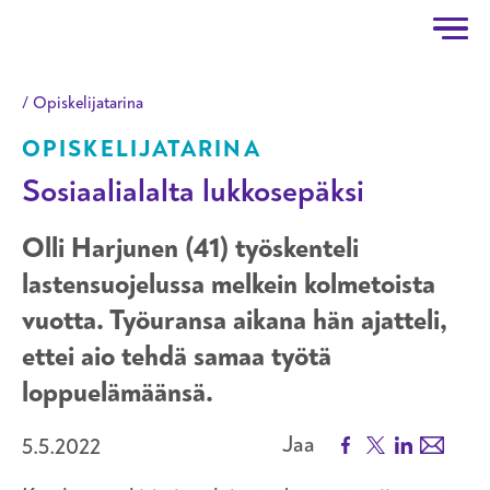
Taitotalo
Hyppää pääsisältöön
Opiskelijatarina
OPISKELIJATARINA
Sosiaalialalta lukkosepäksi
Olli Harjunen (41) työskenteli
lastensuojelussa melkein kolmetoista
vuotta. Työuransa aikana hän ajatteli,
ettei aio tehdä samaa työtä
loppuelämäänsä.
Facebook
X
LinkedIn
Email
Jaa
5.5.2022