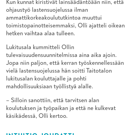
Kun kunnat kiristivät lainsäädäntöään niin, että
ohjaustyö lastensuojelussa ilman
ammattikorkeakoulututkintoa muuttui
toimistopainotteisemmaksi, Olli ajatteli oikean
hetken vaihtaa alaa tulleen.
Lukitusala kummitteli Ollin
tulevaisuudensuunnitelmissa aina aika ajoin.
Jopa niin paljon, että kerran työskennellessään
vielä lastensuojelussa hän soitti Taitotalon
lukitusalan kouluttajalle ja pohti
mahdollisuuksiaan työllistyä alalle.
– Silloin sanottiin, että tarvitsen alan
koulutuksen ja työpaikan ja että ne kulkevat
käsikädessä, Olli kertoo.