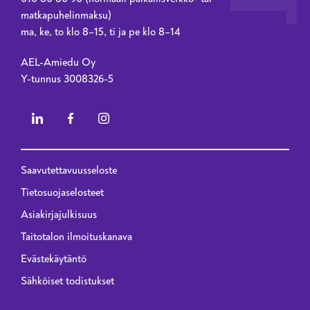
matkapuhelinmaksu)
ma, ke, to klo 8–15, ti ja pe klo 8–14
AEL-Amiedu Oy
Y-tunnus 3008326-5
Saavutettavuusseloste
Privacy menu - 2023 renewal
Tietosuojaselosteet
Asiakirjajulkisuus
Taitotalon ilmoituskanava
Evästekäytäntö
Sähköiset todistukset