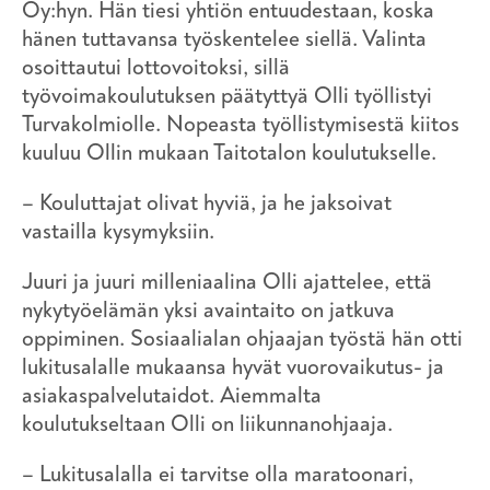
Oy:hyn. Hän tiesi yhtiön entuudestaan, koska
hänen tuttavansa työskentelee siellä. Valinta
osoittautui lottovoitoksi, sillä
työvoimakoulutuksen päätyttyä Olli työllistyi
Turvakolmiolle. Nopeasta työllistymisestä kiitos
kuuluu Ollin mukaan Taitotalon koulutukselle.
– Kouluttajat olivat hyviä, ja he jaksoivat
vastailla kysymyksiin.
Juuri ja juuri milleniaalina Olli ajattelee, että
nykytyöelämän yksi avaintaito on jatkuva
oppiminen. Sosiaalialan ohjaajan työstä hän otti
lukitusalalle mukaansa hyvät vuorovaikutus- ja
asiakaspalvelutaidot. Aiemmalta
koulutukseltaan Olli on liikunnanohjaaja.
– Lukitusalalla ei tarvitse olla maratoonari,