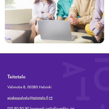
Taitotalo
Valimotie 8, 00380 Helsinki
asiakaspalvelu@taitotalo.fi
010 80 80 90 (normaali paikallisverkko- tai