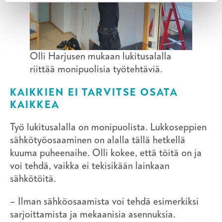
Olli Harjusen mukaan lukitusalalla
riittää monipuolisia työtehtäviä.
KAIKKIEN EI TARVITSE OSATA
KAIKKEA
Työ lukitusalalla on monipuolista. Lukkoseppien
sähkötyöosaaminen on alalla tällä hetkellä
kuuma puheenaihe. Olli kokee, että töitä on ja
voi tehdä, vaikka ei tekisikään lainkaan
sähkötöitä.
– Ilman sähköosaamista voi tehdä esimerkiksi
sarjoittamista ja mekaanisia asennuksia.