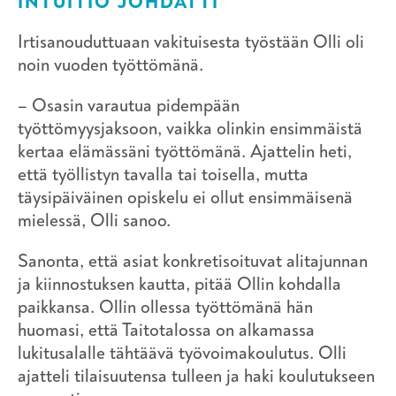
INTUITIO JOHDATTI
Irtisanouduttuaan vakituisesta työstään Olli oli
noin vuoden työttömänä.
– Osasin varautua pidempään
työttömyysjaksoon, vaikka olinkin ensimmäistä
kertaa elämässäni työttömänä. Ajattelin heti,
että työllistyn tavalla tai toisella, mutta
täysipäiväinen opiskelu ei ollut ensimmäisenä
mielessä, Olli sanoo.
Sanonta, että asiat konkretisoituvat alitajunnan
ja kiinnostuksen kautta, pitää Ollin kohdalla
paikkansa. Ollin ollessa työttömänä hän
huomasi, että Taitotalossa on alkamassa
lukitusalalle tähtäävä työvoimakoulutus. Olli
ajatteli tilaisuutensa tulleen ja haki koulutukseen