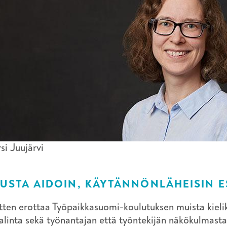
rsi Juujärvi
USTA AIDOIN, KÄYTÄNNÖNLÄHEISIN 
tten erottaa Työpaikkasuomi-koulutuksen muista kieliko
alinta sekä työnantajan että työntekijän näkökulmast