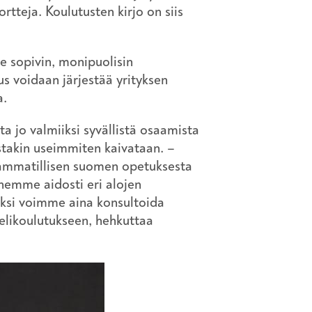
rtteja. Koulutusten kirjo on siis
le sopivin, monipuolisin
s voidaan järjestää yrityksen
na.
ta jo valmiiksi syvällistä osaamista
ustakin useimmiten kaivataan. –
 ammatillisen suomen opetuksesta
nemme aidosti eri alojen
ksi voimme aina konsultoida
ielikoulutukseen, hehkuttaa