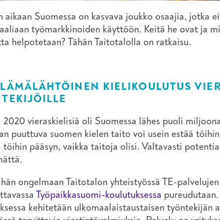
aikaan Suomessa on kasvava joukko osaajia, jotka ei
aaliaan työmarkkinoiden käyttöön. Keitä he ovat ja mi
tta helpotetaan? Tähän Taitotalolla on ratkaisu.
LÄMÄLÄHTÖINEN KIELIKOULUTUS VIER
TEKIJÖILLE
2020 vieraskielisiä oli Suomessa lähes puoli miljoona
n puuttuva suomen kielen taito voi usein estää töihin
a töihin pääsyn, vaikka taitoja olisi. Valtavasti potentia
mättä.
ähän ongelmaan Taitotalon yhteistyössä TE-palvelujen
ettavassa
T
yöpaikkasuomi-koulutuksessa
pureudutaan. 
ksessa kehitetään ulkomaalaistaustaisen työntekijän 