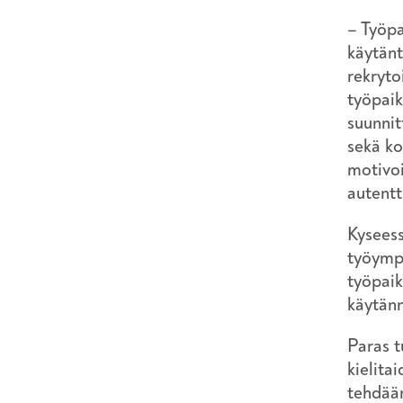
– Työp
käytänt
rekryto
työpaik
suunnit
sekä ko
motivoi
autentt
Kyseess
työympä
työpaik
käytänn
Paras t
kielita
tehdään