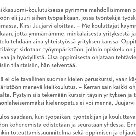
aikkasuomi-koulutuksessa pyrimme mahdollisimman pi
öön eli juuri siihen työpaikkaan, jossa työntekijä työs
imassa, Kirsi Juujärvi aloittaa. – Me kouluttajat käy
kaan, jotta ymmärrämme, minkälaisesta yrityksestä ja
telu tehdään aina yhteistyössä yrityksen kanssa. Oppit
tiläksyt sidotaan työympäristöön, jolloin opiskelu on 
vaa ja hyödyllistä. Osa oppimisesta ohjataan tehtävie
isiin tilanteisiin, hän selventää.
ä ei ole tavallinen suomen kielen peruskurssi, vaan k
ristöön menevä kielikoulutus. – Kerran sain kaikki oh
alta. Pystyin siis tekemään kurssin täysin yrityksen j
önläheisemmäksi kielenopetus ei voi mennä, Juujärv
ulos saadaan, kun työpaikan, työntekijän ja kouluttavan
idon kohenemista edistetään ja seurataan yhdessä. En
kin toteuttamissuunnitelma sekä oppimisen ja ohjauks