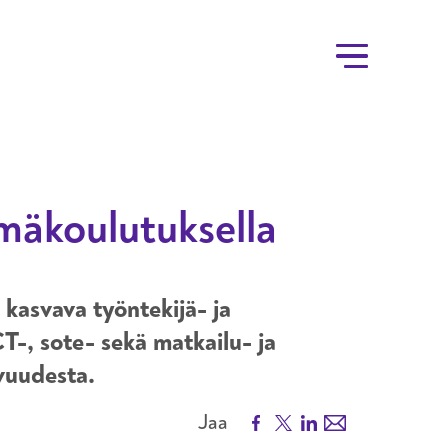
mäkoulutuksella
asvava työntekijä- ja
T-, sote- sekä matkailu- ja
vuudesta.
Facebook
X
LinkedIn
Email
Jaa