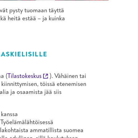
vät pysty tuomaan täyttä
kä heitä estää – ja kuinka
ASKIELISILLE
a (
Tilastokeskus
). Vähäinen tai
 kiinnittymisen, töissä etenemisen
alia ja osaamista jää siis
 kanssa
Työelämälähtöisessä
alakohtaista ammatillista suomea