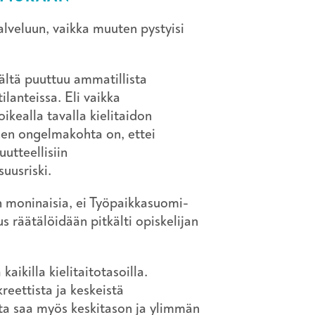
lveluun, vaikka muuten pystyisi
jältä puuttuu ammatillista
ilanteissa. Eli vaikka
ikealla tavalla kielitaidon
inen ongelmakohta on, ettei
uutteellisiin
suusriski.
in moninaisia, ei Työpaikkasuomi-
s räätälöidään pitkälti opiskelijan
kaikilla kielitaitotasoilla.
reettista ja keskeistä
sta saa myös keskitason ja ylimmän