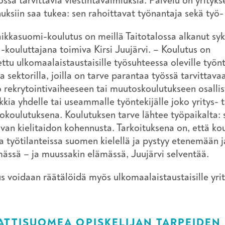
össä tarvittavia viestintävalmiuksia. Palvelu on yritykse
uksiin saa tukea: sen rahoittavat työnantaja sekä työ-
ikkasuomi-koulutus on meillä Taitotalossa alkanut syk
 -kouluttajana toimiva Kirsi Juujärvi. – Koulutus on
ettu ulkomaalaistaustaisille työsuhteessa oleville työnte
lla sektorilla, joilla on tarve parantaa työssä tarvittav
 rekrytointivaiheeseen tai muutoskoulutukseen osallist
kkia yhdelle tai useammalle työntekijälle joko yritys- 
okoulutuksena. Koulutuksen tarve lähtee työpaikalta: s
evan kielitaidon kohennusta. Tarkoituksena on, että ko
sa työtilanteissa suomen kielellä ja pystyy etenemään
ässä – ja muussakin elämässä, Juujärvi selventää.
s voidaan räätälöidä myös ulkomaalaistaustaisille yrit
TTISUOMEA OPISKELIJAN TARPEIDE