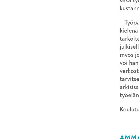
sekä ty
kustann
– Työpa
kielenä
tarkoit
julkise
myös jo
voi han
verkost
tarvits
arkisis
työeläm
Koulutu
AMMA