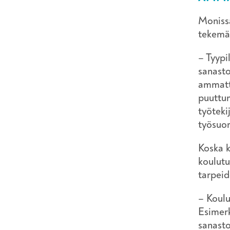
Monissa
tekemä
– Tyypi
sanasto
ammatti
puuttum
työteki
työsuor
Koska k
koulutu
tarpeid
– Koulu
Esimerk
sanasto