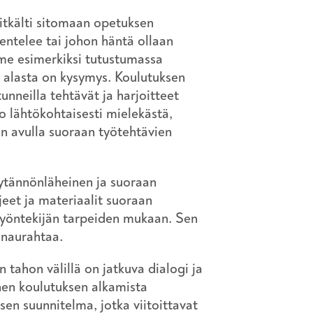
tkälti sitomaan opetuksen
kentelee tai johon häntä ollaan
mme esimerkiksi tutustumassa
 alasta on kysymys. Koulutuksen
unneilla tehtävät ja harjoitteet
jo lähtökohtaisesti mielekästä,
n avulla suoraan työtehtävien
äytännönläheinen ja suoraan
jeet ja materiaalit suoraan
a työntekijän tarpeiden mukaan. Sen
i naurahtaa.
 tahon välillä on jatkuva dialogi ja
nen koulutuksen alkamista
en suunnitelma, jotka viitoittavat