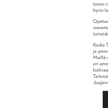
tason r
hyvin l
Opetust
menetel
toiveid
Koska T
ja ymmä
Meillä 
eri amm
kieliva
Taitota
Juujärv