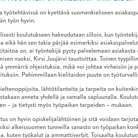
 työtehtävissä on kyettävä suomenkieliseen asiakaspa
än työn hyvin.
llisesti koulutukseen hakeudutaan silloin, kun työnteki
a eikä hän sen takia pärjää esimerkiksi asiakaspalvelut
taitoa on, ei työntekijä pysty palvelemaan asiakasta o
isen vuoksi, Kirsi Juujärvi taustoittaa. Toinen tyypill
jä ymmärrä ohjeistuksia, mikä voi johtaa virheisiin ja p
ituksiin. Pahimmillaan kielitaidon puute on työturvalli
ieltenoppijoita, lähtötilanteita ja tarpeita on kuitenk
stakaan anneta yhdellä ja samalla sapluunalla. Koulutu
en – ja tietysti myös työpaikan tarpeiden – mukaan.
tus on hyvin opiskelijalähtöinen ja sitä voidaan tarjota 
iksi alkeissuomen tunneilla sanasto on työpaikan konk
a, kuten työkalut ja ammattiverbit. Toisaalta koulutu