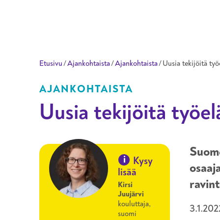
Taitotalo
Etusivu
/
Ajankohtaista
/
Ajankohtaista
/
Uusia tekijöitä t
AJANKOHTAISTA
Uusia tekijöitä työ
Suome
i
Kysy
osaaj
lisää
ravin
Kirsi
Juujärvi
kouluttaja,
3.1.202
suomi