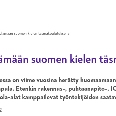
Hyppää pääsisältöön
yöelämään suomen kielen täsmäkoulutuksella
elämään suomen kielen täs
ssa on viime vuosina herätty huomaamaan k
apula. Etenkin rakennus-, puhtaanapito-, IC
tola-alat kamppailevat työntekijöiden saata
2