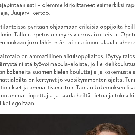
ajapintaan asti – olemme kirjoittaneet esimerkiksi rapo
aaja, Juujärvi kertoo.
ilanteissa pyritään ohjaamaan erilaisia oppijoita heil
min. Tällöin opetus on myös vuorovaikutteista. Opetu
en mukaan joko lähi-, etä- tai monimuotokoulutukse
aitotalo on ammatillinen aikuisoppilaitos, löytyy talos
rrystä niistä työvoimapula-aloista, joille kielikoulut
on kokeneita suomen kielen kouluttajia ja kokemusta
attialoilta on kertynyt jo vuosikymmenten ajalta. Tun
atimukset ja ammattisanaston. Tämän kokemuksen lisä
lon ammattiopettajia ja saada heiltä tietoa ja tukea k
i kollegoitaan.