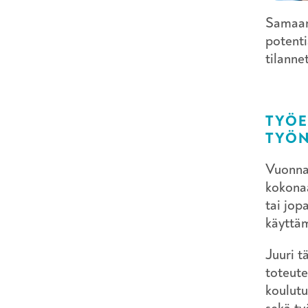
Samaan 
potenti
tilanne
TYÖE
TYÖN
Vuonna 
kokonaa
tai jop
käyttä
Juuri t
toteut
koulutu