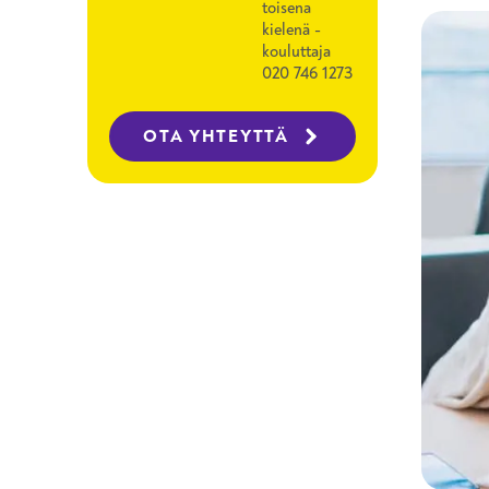
toisena
kielenä -
kouluttaja
020 746 1273
OTA YHTEYTTÄ