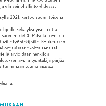
lle edullinen, sillä koulutuksen
 ja elinkeinohallinto yhdessä.
syllä 2021, kertoo suomi toisena
kijöille sekä yksityisellä että
aa suomen kieltä. Palvelu soveltuu
uville työntekijöille. Koulutuksen
tai organisaatiokohtaisena tai
iellä arvioidaan henkilön
ulutuksen avulla työntekijä pärjää
 ja toimimaan suomalaisessa
yksille.
N MUKAAN