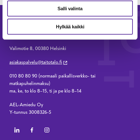
Salli valinta
Hylkää kaikki
Taitotalo
Valimotie 8, 00380 Helsinki
asiakaspalvelu@taitotalo.fi
010 80 80 90 (normaali paikallisverkko- tai
matkapuhelinmaksu)
ma, ke, to klo 8–15, ti ja pe klo 8–14
AEL-Amiedu Oy
Y-tunnus 3008326-5