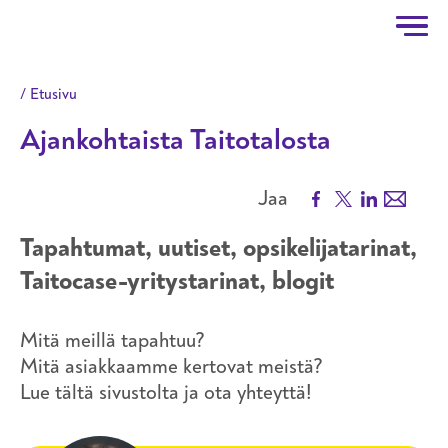
Taitotalo
Hyppää pääsisältöön
Etusivu
Ajankohtaista Taitotalosta
Facebook
X
LinkedIn
Email
Jaa
Tapahtumat, uutiset, opsikelijatarinat,
Taitocase-yritystarinat, blogit
Mitä meillä tapahtuu?
Mitä asiakkaamme kertovat meistä?
Lue tältä sivustolta ja ota yhteyttä!