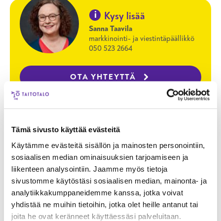
i
Kysy lisää
Sanna Taavila
markkinointi- ja viestintäpäällikkö
050 523 2664
OTA YHTEYTTÄ
Tämä sivusto käyttää evästeitä
Käytämme evästeitä sisällön ja mainosten personointiin,
sosiaalisen median ominaisuuksien tarjoamiseen ja
Tilaa uutiskirje
liikenteen analysointiin. Jaamme myös tietoja
sivustomme käytöstäsi sosiaalisen median, mainonta- ja
Lähetämme uutiskirjeitä 1-3 kertaa
analytiikkakumppaneidemme kanssa, jotka voivat
vuodessa. Valitse aiheet ja tilaa.
yhdistää ne muihin tietoihin, jotka olet heille antanut tai
joita he ovat keränneet käyttäessäsi palveluitaan.