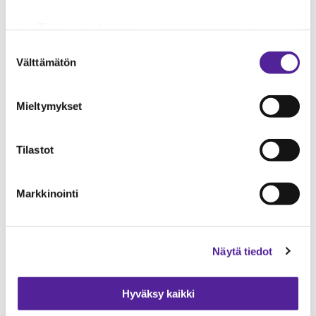
Lue
Tietosuojaehdoistamme
lisää siitä keitä olemme,
TILAA
miten voit ottaa meihin yhteyttä ja miten käsittelemme
Suostumuksen
henkilökohtaisia tietojasi.
Googlen Business Data
Välttämätön
valinta
Responsibility Site
-sivuston mukaisesti varmistamme
tietojen läpinäkyvyyden ja hallinnan.
Mieltymykset
Tilastot
Markkinointi
Näytä tiedot
Hyväksy kaikki