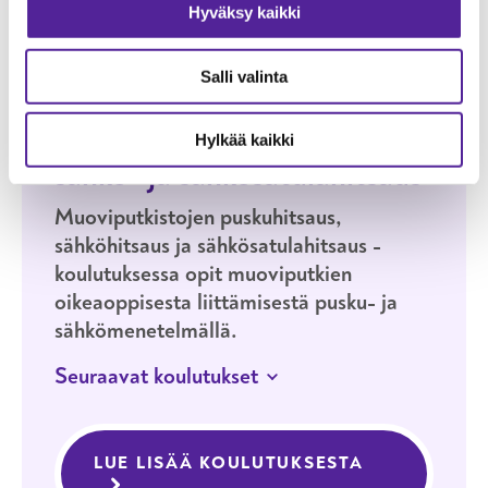
6.11.2026
HELSINKI
LÄHIOPISKELU
Hyväksy kaikki
Muoviputkistojen pusku- ja
sähköhitsauspätevyyden uusiminen,
Salli valinta
Helsinki
HELSINKI
LÄHIOPISKELU
Muoviputkistojen pusku-,
Hylkää kaikki
sähkö- ja sähkösatulahitsaus
Muoviputkistojen puskuhitsaus,
sähköhitsaus ja sähkösatulahitsaus -
koulutuksessa opit muoviputkien
oikeaoppisesta liittämisestä pusku- ja
sähkömenetelmällä.
Seuraavat koulutukset
2.–4.9.2026
HELSINKI
LÄHIOPISKELU
Muoviputkistojen pusku-, sähkö- ja
LUE LISÄÄ KOULUTUKSESTA
MUOVIPUTKI