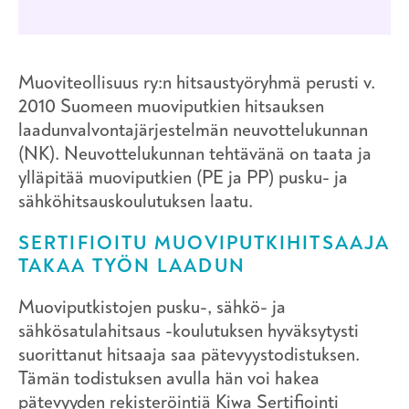
Muoviteollisuus ry:n hitsaustyöryhmä perusti v.
2010 Suomeen muoviputkien hitsauksen
laadunvalvontajärjestelmän neuvottelukunnan
(NK). Neuvottelukunnan tehtävänä on taata ja
ylläpitää muoviputkien (PE ja PP) pusku- ja
sähköhitsauskoulutuksen laatu.
SERTIFIOITU MUOVIPUTKIHITSAAJA
TAKAA TYÖN LAADUN
Muoviputkistojen pusku-, sähkö- ja
sähkösatulahitsaus -koulutuksen hyväksytysti
suorittanut hitsaaja saa pätevyystodistuksen.
Tämän todistuksen avulla hän voi hakea
pätevyyden rekisteröintiä Kiwa Sertifiointi