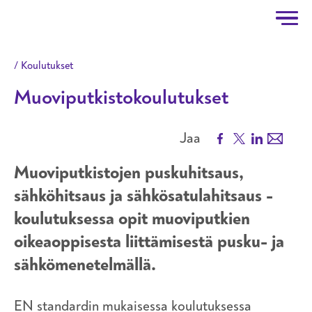
Taitotalo
Hyppää pääsisältöön
Koulutukset
Muoviputkistokoulutukset
Facebook
X
LinkedIn
Email
Jaa
Muoviputkistojen puskuhitsaus,
sähköhitsaus ja sähkösatulahitsaus -
koulutuksessa opit muoviputkien
oikeaoppisesta liittämisestä pusku- ja
sähkömenetelmällä.
EN standardin mukaisessa koulutuksessa