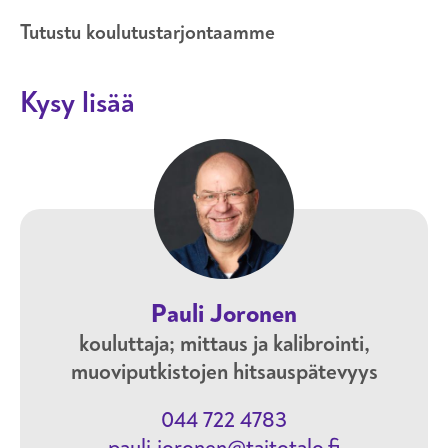
Tutustu koulutustarjontaamme
Kysy lisää
Pauli Joronen
kouluttaja; mittaus ja kalibrointi,
muoviputkistojen hitsauspätevyys
044 722 4783
pauli.joronen@taitotalo.fi