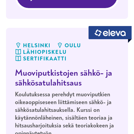
sähkösatulahitsaus, Helsinki
4.–6.11.2026
HELSINKI
LÄHIOPISKELU
Muoviputkistojen pusku-, sähkö- ja
sähkösatulahitsaus, Helsinki
HELSINKI
OULU
LÄHIOPISKELU
SERTIFIKAATTI
Muoviputkistojen sähkö- ja
sähkösatulahitsaus
Koulutuksessa perehdyt muoviputkien
oikeaoppiseseen liittämiseen sähkö- ja
sähkösatulahitsauksella. Kurssi on
käytännönläheinen, sisältäen teoriaa ja
hitsausharjoituksia sekä teoriakokeen ja
opinnäytetyön.