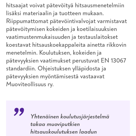
hitsaajat voivat pätevöityä hitsausmenetelmiin
lisäksi materiaalin ja tuotteen mukaan.
Riippumattomat pätevöintivalvojat varmistavat
pätevöitymisen kokeiden ja koetilaisuuksien
vaatimustenmukaisuuden ja testauslaitokset
koestavat hitsauskoekappaleita ainetta rikkovin
menetelmin. Koulutuksen, kokeiden ja
pätevyyksien vaatimukset perustuvat EN 13067
standardiin. Ohjeistuksen ylläpidosta ja
pätevyyksien myöntämisestä vastaavat
Muoviteollisuus ry.
Yhtenäinen koulutusjärjestelmä
takaa muoviputkien
hitsauskoulutuksen laadun